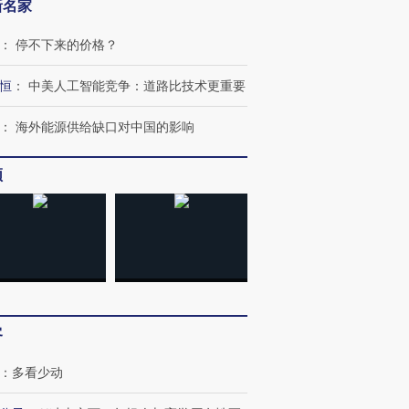
新名家
：
停不下来的价格？
恒
：
中美人工智能竞争：道路比技术更重要
：
海外能源供给缺口对中国的影响
频
客
：
多看少动