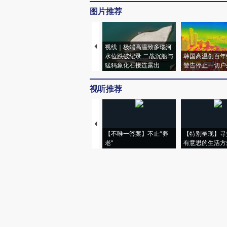
图片推荐
视线｜极端高温致多瑙河
水位跌破纪录 二战沉船与
韩国高温创百年
猛犸象化石接连露出
警告停止一切户
视听推荐
【不唯一答案】不止“养
【特别呈现】寻
老”
有意思的生活方