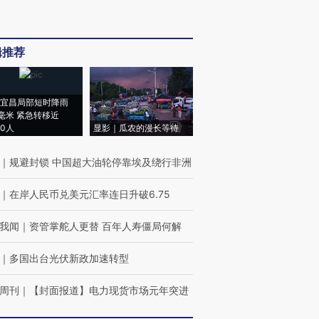
辑推荐
宜昌局部短时降雨
8毫米 紧急转移近
00人
显影｜瓜农的漫长等待
｜
规避封锁 中国超大油轮停靠埃及绕行非洲
｜
在岸人民币兑美元汇率连日升破6.75
我闻
｜
资管掌舵人更替 百年人寿僵局何解
｜
多国出台光伏新政加速转型
周刊
｜
【封面报道】电力现货市场元年突进