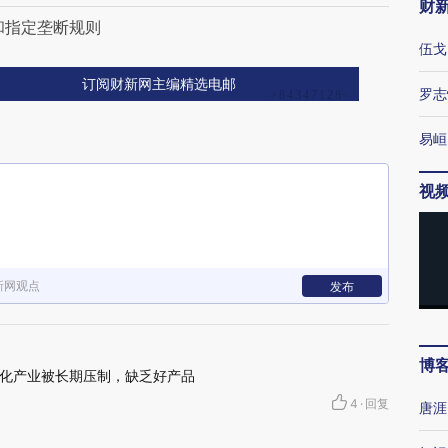
财
和指定垄断规则
伍戈
订阅财新网主编精选电邮
罗志
易峘
视
新网观点
发布
博
化产业被长期压制，缺乏好产品
4
·
回复
唐涯