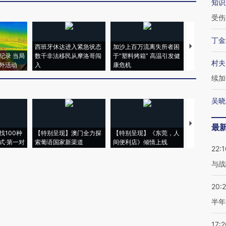
知识
受伤
丁金
西班牙休达进入紧急状态
加沙上百万流离失所者困
视线｜HYR
纪录 当局
数千非法移民从摩洛哥闯
于“塑料烤箱” 高温引发健
术：是什么
村夫
外活动
入
康危机
心“花钱找虐
续加
吴晓
【推广】走
最
找100种
【特别呈现】澳门全力探
【特别呈现】《东莞，人
会，让数智科
式·第一对
索葡语国家新渠道
间便利店》倾情上线
业
22:1
与战
20:
半年
17:2