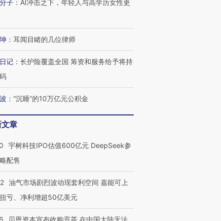
分子
：
AI冲击之下，年轻人与高学历女性更
坤
：
耳闻目睹的几位律师
OX的吸金
马航飞行员跨国走私7万
视线｜被称为“蟑螂”的印
让中产们甘
粒摇头丸 尿检体内含3种
度Z世代 用街头抗争将教
秘鲁纳斯
日记
：
长护险覆盖全国 筹资和服务给予将持
”？
毒品
育部长拱下台
13人遇难
码
波
：
“沉睡”的10万亿元公积金
进第四届链博
【商旅对话】华住集团
新文章
技“链”接产
【特别呈现】寻找100种
CFO：不靠规模取胜，华
【特别呈
有意思的生活方式·第三对
住三大增长引擎是什么？
有意思的
0
宇树科技IPO估值600亿元 DeepSeek参
略配售
22
油气市场剧烈波动现套利空间 嘉能可上
扭亏、净利增超50亿美元
6
贝恩资本宣布收购贡茶 在中国大陆无法