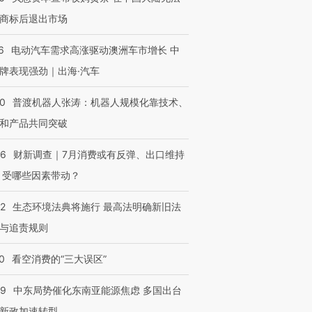
商标后退出市场
6
电动汽车需求高涨驱动澳洲车市增长 中
牌表现强劲｜出海·汽车
00
普渡机器人张涛：机器人规模化靠技术、
和产品共同突破
56
财新调查｜7月消费或有反弹、出口维持
 受哪些因素带动？
42
生态环境法典将施行 最高法明确新旧法
与追责规则
0
看空消费的“三大误区”
59
中东局势催化东南亚能源焦虑 多国出台
新政加速转型