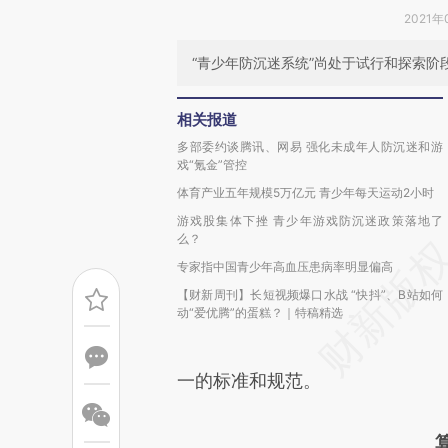
2021年
“青少年防沉迷系统”尚处于试行和探索阶
相关报道
多部委约谈腾讯、网易 强化未成年人防沉迷和游
戏“氪金”管控
体育产业五年规模5万亿元 青少年每天运动2小时
游戏股集体下挫 青少年游戏防沉迷政策落地了
么？
专家指中国青少年高血压患病率明显偏高
【财新周刊】长短视频爆口水战 “快抖”、B站如何
动“爱优腾”的蛋糕？｜特稿精选
一的标准和规范。