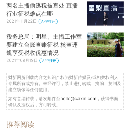
两名主播偷逃税被查处 直播
行业征税难点在哪
2021年11月22日
APP打开
税务总局：明星、主播工作室
要建立台账查账征税 核查违
规享受税收优惠情况
2021年09月19日
APP打开
财新网所刊载内容之知识产权为财新传媒及/或相关权利人
专属所有或持有。未经许可，禁止进行转载、摘编、复制及
建立镜像等任何使用。
如有意愿转载，请发邮件至
hello@caixin.com
，获得书面
确认及授权后，方可转载。
推荐阅读