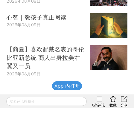
2026年08月09日
心智｜教孩子真正阅读
2026年08月09日
【商圈】喜欢配戴名表的哥伦
比亚新总统 商人出身拉美右
翼又一员
2026年08月09日
App 内打开
财新移动
发表评论得积分
0
条评论
收藏
分享
财新
财新周刊
Caixin