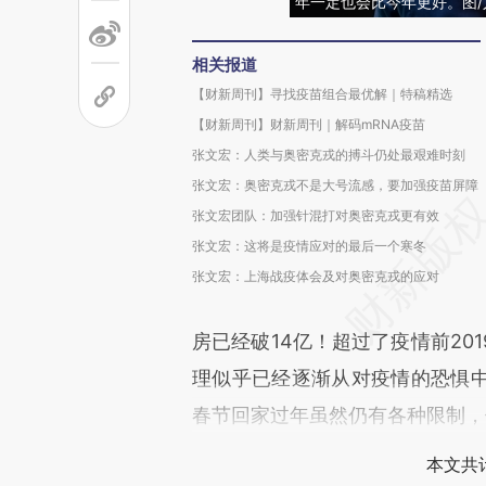
年一定也会比今年更好。图/
相关报道
【财新周刊】寻找疫苗组合最优解｜特稿精选
【财新周刊】财新周刊｜解码mRNA疫苗
张文宏：人类与奥密克戎的搏斗仍处最艰难时刻
张文宏：奥密克戎不是大号流感，要加强疫苗屏障
张文宏团队：加强针混打对奥密克戎更有效
张文宏：这将是疫情应对的最后一个寒冬
张文宏：上海战疫体会及对奥密克戎的应对
房已经破14亿！超过了疫情前20
理似乎已经逐渐从对疫情的恐惧
春节回家过年虽然仍有各种限制，
本文共计