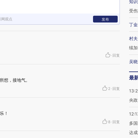
知识
受伤
新网观点
发布
丁金
村夫
续加
·
回复
吴晓
最
所想，接地气。
2
·
回复
13:
央政
乐！
12:1
8
·
回复
多国
达成