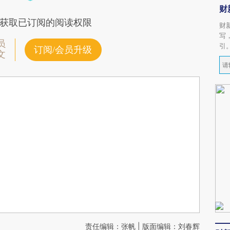
财
获取已订阅的阅读权限
财
写
员
引
订阅/会员升级
文
责任编辑：张帆 | 版面编辑：刘春辉