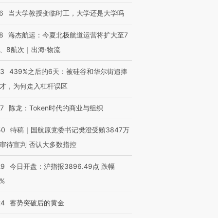
6
当大学教授变临时工，大学还是大学吗
8
海杰航运：今夏北极航道运营将扩大至7
、8航次｜出海·物流
53
439%之后的6天：被硅谷和华尔街追捧
才，为何走入杠杆误区
07
陈龙：Token时代的商业与组织
50
特稿｜国航原党委书记樊澄受贿3847万
审待宣判 否认大多数指控
29
今日开盘：沪指报3896.49点 跌幅
0%
24
蓄势突破后的黄金