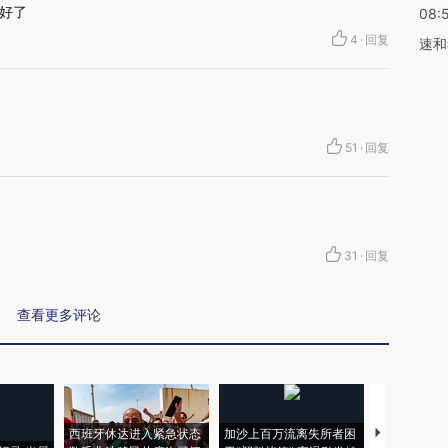
好了
08:
4
·
回复
速和
51
·
回复
31
·
回复
查看更多评论
西班牙休达进入紧急状态
加沙上百万流离失所者困
视线｜HYR