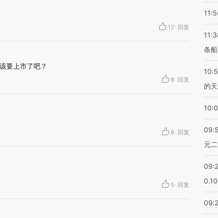
11:5
12
·
回复
11:3
条船
应该要上市了吧？
10:
8
·
回复
的天
10:
09:
8
·
回复
元二
09:
0.1
5
·
回复
09: