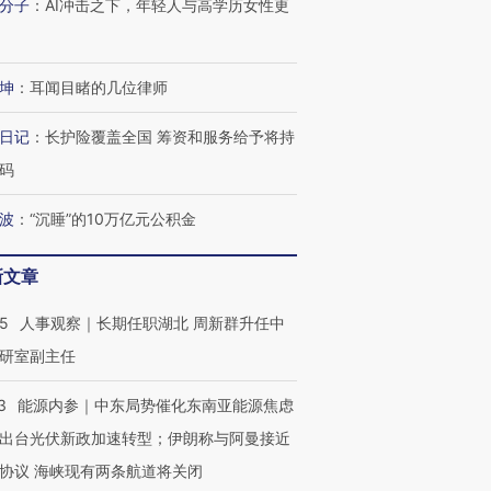
分子
：
AI冲击之下，年轻人与高学历女性更
坤
：
耳闻目睹的几位律师
日记
：
长护险覆盖全国 筹资和服务给予将持
码
波
：
“沉睡”的10万亿元公积金
新文章
25
人事观察｜长期任职湖北 周新群升任中
研室副主任
3
能源内参｜中东局势催化东南亚能源焦虑
出台光伏新政加速转型；伊朗称与阿曼接近
协议 海峡现有两条航道将关闭