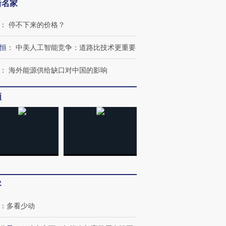
新名家
：
停不下来的价格？
恒
：
中美人工智能竞争：道路比技术更重要
：
海外能源供给缺口对中国的影响
频
客
：
多看少动