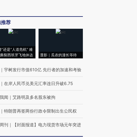
辑推荐
侵”还是“人道危机” 难
撕裂西班牙飞地休达
显影｜瓜农的漫长等待
｜
宇树发行市值610亿 先行者的加速和考验
｜
在岸人民币兑美元汇率连日升破6.75
我闻
｜
艾路明及多名股东被拘
｜
特朗普再签两份行政令限制出生公民权
周刊
｜
【封面报道】电力现货市场元年突进