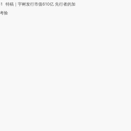
51
特稿｜宇树发行市值610亿 先行者的加
考验
OX的吸金
马航飞行员跨国走私7万
视线｜被称为“蟑螂”的印