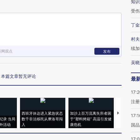
知识
受伤
丁金
村夫
续加
新网观点
发布
吴晓
本篇文章暂无评论
最
17:2
注册
西班牙休达进入紧急状态
加沙上百万流离失所者困
视线｜HYR
17:1
纪录 当局
数千非法移民从摩洛哥闯
于“塑料烤箱” 高温引发健
术：是什么
外活动
入
康危机
心“花钱找虐
国品
17: