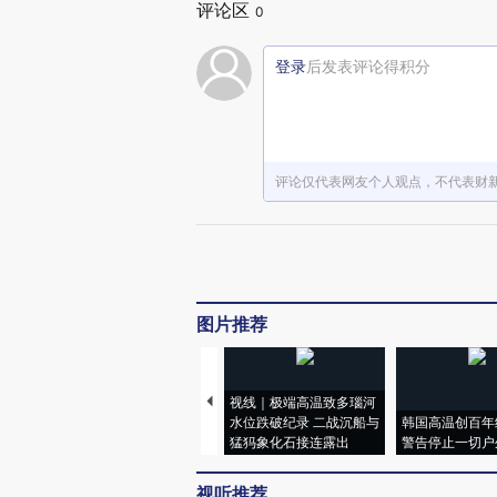
评论区
0
登录
后发表评论得积分
评论仅代表网友个人观点，不代表财
图片推荐
视线｜极端高温致多瑙河
水位跌破纪录 二战沉船与
韩国高温创百年
猛犸象化石接连露出
警告停止一切户
视听推荐