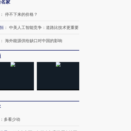
新名家
：
停不下来的价格？
恒
：
中美人工智能竞争：道路比技术更重要
：
海外能源供给缺口对中国的影响
频
客
：
多看少动