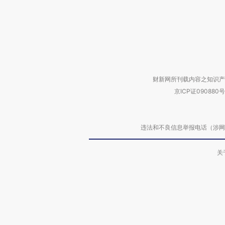
财新网所刊载内容之知识产
京ICP证090880号
违法和不良信息举报电话（涉网络暴力有
关