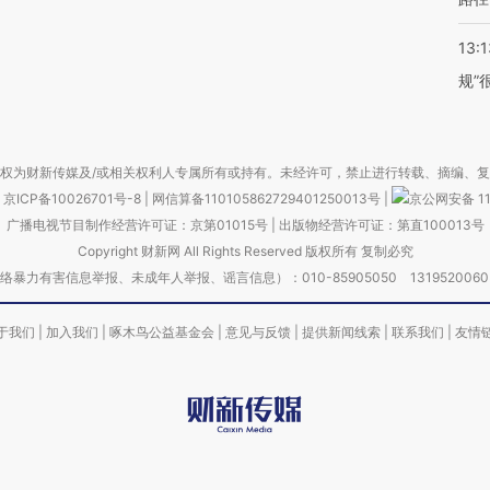
13:1
规”
权为财新传媒及/或相关权利人专属所有或持有。未经许可，禁止进行转载、摘编、
京ICP备10026701号-8
|
网信算备110105862729401250013号
|
京公网安备 11
广播电视节目制作经营许可证：京第01015号
|
出版物经营许可证：第直100013号
Copyright 财新网 All Rights Reserved 版权所有 复制必究
害信息举报、未成年人举报、谣言信息）：010-85905050 13195200605 举报邮
于我们
|
加入我们
|
啄木鸟公益基金会
|
意见与反馈
|
提供新闻线索
|
联系我们
|
友情