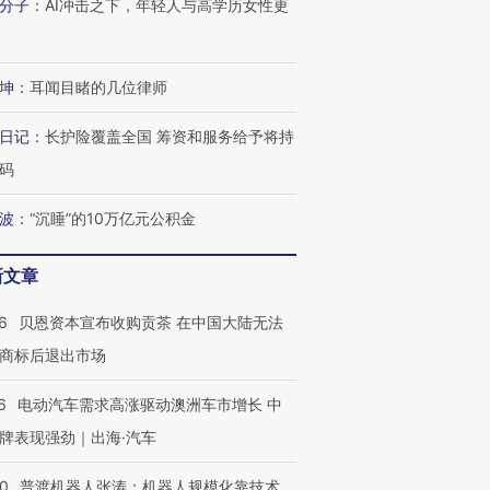
分子
：
AI冲击之下，年轻人与高学历女性更
坤
：
耳闻目睹的几位律师
日记
：
长护险覆盖全国 筹资和服务给予将持
码
波
：
“沉睡”的10万亿元公积金
新文章
6
贝恩资本宣布收购贡茶 在中国大陆无法
商标后退出市场
OX的吸金
马航飞行员跨国走私7万
视线｜被称为“蟑螂”的印
6
电动汽车需求高涨驱动澳洲车市增长 中
让中产们甘
粒摇头丸 尿检体内含3种
度Z世代 用街头抗争将教
秘鲁纳斯
”？
牌表现强劲｜出海·汽车
毒品
育部长拱下台
13人遇难
00
普渡机器人张涛：机器人规模化靠技术、