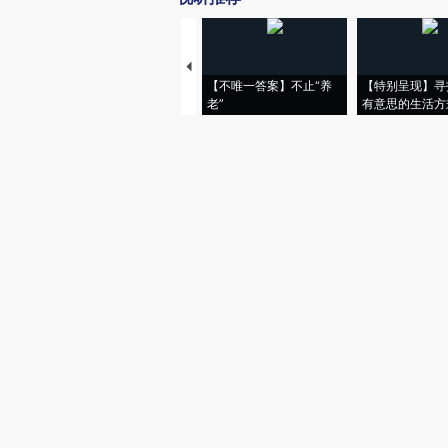
【不唯一答案】不止“养
【特别呈现】寻
老”
有意思的生活方