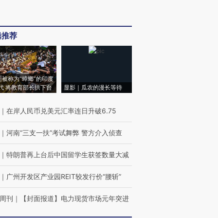
辑推荐
|被称为“蟑螂”的印度
代 将教育部长拱下台
显影｜瓜农的漫长等待
｜
在岸人民币兑美元汇率连日升破6.75
｜
河南“三支一扶”考试舞弊 警方介入侦查
｜
特朗普再上台后中国留学生获签数量大减
｜
广州开发区产业园REIT较发行价“腰斩”
周刊
｜
【封面报道】电力现货市场元年突进