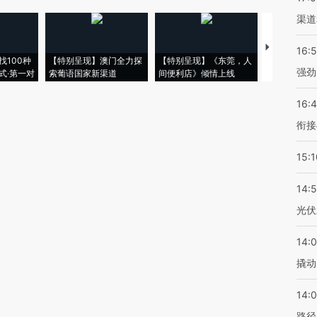
渠道
【推广】走
16:
找100种
【特别呈现】澳门全力探
【特别呈现】《东莞，人
会，让数智科
强劲
式·第一对
索葡语国家新渠道
间便利店》倾情上线
业
16:
衔接
15:1
14:
光伏
14:
撬动
14:0
路径