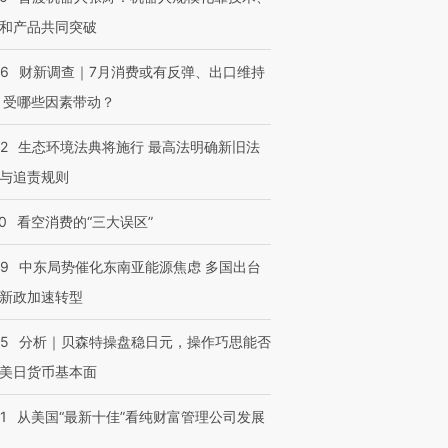
和产品共同突破
进第四届链博
【商旅对话】华住集团
56
财新调查｜7月消费或有反弹、出口维持
技“链”接产
【特别呈现】寻找100种
CFO：不靠规模取胜，华
【特别呈
 受哪些因素带动？
有意思的生活方式·第三对
住三大增长引擎是什么？
有意思的
42
生态环境法典将施行 最高法明确新旧法
与追责规则
0
看空消费的“三大误区”
59
中东局势催化东南亚能源焦虑 多国出台
新政加速转型
05
分析｜贝森特操盘稳日元，操作巧思能否
美日货币基本面
1
从美国“最新十佳”看纯财富管理公司发展