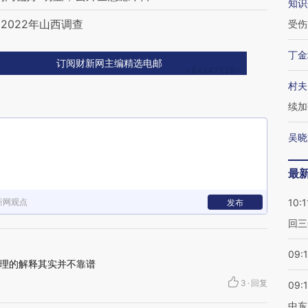
知识
2022年山西调查
受伤
丁金
订阅财新网主编精选电邮
村夫
续加
吴晓
最
新网观点
10:1
发布
回三
09:
理的解释其实并不靠谱
3
·
回复
09:
中东