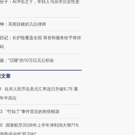
分子
：
AI冲击之下，年轻人与高学历女性更
坤
：
耳闻目睹的几位律师
日记
：
长护险覆盖全国 筹资和服务给予将持
码
波
：
“沉睡”的10万亿元公积金
新文章
1
在岸人民币兑美元汇率连日升破6.75 重
年半高位
13
“竹知了”事件背后的舆情根源
10
国泰航空2026年上半年净利润大增71%
局势成业绩“双刃剑”