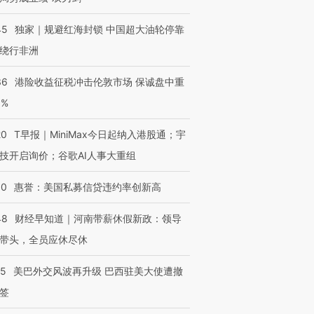
45
独家｜规避红海封锁 中国超大油轮停靠
绕行非洲
36
港险收益征税冲击伦敦市场 保诚盘中重
3%
20
T早报｜MiniMax今日起纳入港股通；宇
技开启询价；谷歌AI人事大重组
30
惠誉：美国私募信贷违约率创新高
48
财经早知道｜河南带薪休假新政：领导
带头，全员应休尽休
05
美巴外交风波再升级 巴西驻美大使遭撤
签