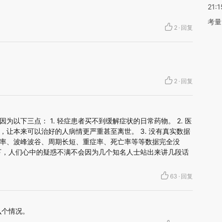
21:1
考量
2
·
回复
2
·
回复
为以下三点： 1. 轻症患者买不到缓解症状的日常药物。 2. 医
，让本来可以治好的人病情更严重甚至离世。 3. 没有真实数据
率、波峰波谷、周期长短、重症率、死亡率等等数据完全没
下，人们心中的疑惑不满不会因为几个知名人士站出来讲几段话
63
·
回复
么个情况。