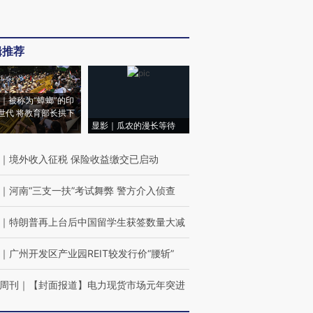
辑推荐
｜被称为“蟑螂”的印
世代 将教育部长拱下
显影｜瓜农的漫长等待
｜
境外收入征税 保险收益缴交已启动
｜
河南“三支一扶”考试舞弊 警方介入侦查
｜
特朗普再上台后中国留学生获签数量大减
｜
广州开发区产业园REIT较发行价“腰斩”
周刊
｜
【封面报道】电力现货市场元年突进