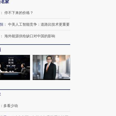
新名家
：
停不下来的价格？
恒
：
中美人工智能竞争：道路比技术更重要
：
海外能源供给缺口对中国的影响
频
客
：
多看少动