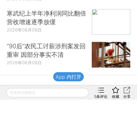
寒武纪上半年净利润同比翻倍
营收增速逐季放缓
2026年08月08日
“90后”农民工讨薪涉刑案发回
重审 因部分事实不清
2026年08月08日
App 内打开
财新移动
发表评论得积分
5
条评论
收藏
分享
财新
财新周刊
Caixin
登录
网页版
订阅电邮
|
|