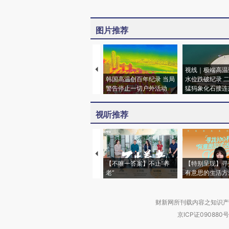
图片推荐
视线｜极端高温
韩国高温创百年纪录 当局
水位跌破纪录 
警告停止一切户外活动
猛犸象化石接连
视听推荐
【不唯一答案】不止“养
【特别呈现】寻
老”
有意思的生活方
财新网所刊载内容之知识产
京ICP证090880号