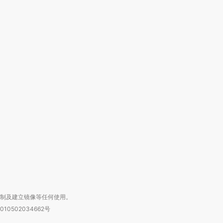
跨国走私7万
视线｜被称为“蟑螂”的印
视线｜“入侵”还是“人道危
检体内含3种
度Z世代 用街头抗争将教
机”？难民潮撕裂西班牙
秘鲁纳斯
育部长拱下台
飞地休达
13人遇难
进第四届链博
【商旅对话】华住集团
技“链”接产
【特别呈现】寻找100种
CFO：不靠规模取胜，华
【特别呈
有意思的生活方式·第三对
住三大增长引擎是什么？
有意思的
复制及建立镜像等任何使用。
010502034662号