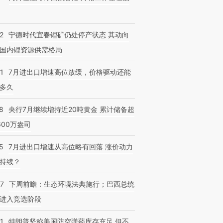
2
宁德时代宜春锂矿仍处停产状态 其动向
国内锂资源供需格局
1
7月进出口增速高位放缓，价格驱动还能
多久
8
央行7月继续增持近20吨黄金 累计储备超
600万盎司
5
7月进出口增速从高位略有回落 涨价动力
持续？
07
下周前瞻：生态环境法典施行；巴西总统
进入竞选阶段
1
特朗普坚称美国防空弹药库存充足 但不