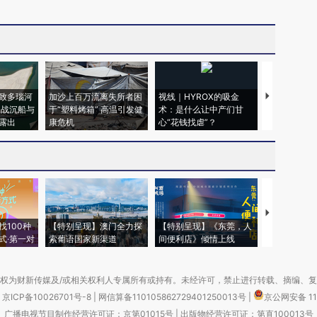
致多瑙河
加沙上百万流离失所者困
视线｜HYROX的吸金
马航飞行员
二战沉船与
于“塑料烤箱” 高温引发健
术：是什么让中产们甘
粒摇头丸 尿
露出
康危机
心“花钱找虐”？
毒品
【推广】走
找100种
【特别呈现】澳门全力探
【特别呈现】《东莞，人
会，让数智科
式·第一对
索葡语国家新渠道
间便利店》倾情上线
业
权为财新传媒及/或相关权利人专属所有或持有。未经许可，禁止进行转载、摘编、
京ICP备10026701号-8
|
网信算备110105862729401250013号
|
京公网安备 11
广播电视节目制作经营许可证：京第01015号
|
出版物经营许可证：第直100013号