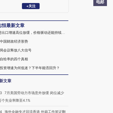
长。曾获新财富最佳分析师宏观经济第三
电邮
名（团队），著有《全球贸易摩擦与大国
+关注
兴衰》（任泽平、罗志恒 著）。主要研究
方向：宏观经济、财政理论与政策。
志恒最新文章
7月进出口增速高位放缓，价格驱动还能持续多久
中国财政经济形势
局会议释放八大信号
自给率的四个真相
投资增速为何低迷？下半年能否回升？
新文章
43
7月美国劳动力市场意外放缓 岗位减少
3万个失业率降至4.1%
14
海外金融专才回流香港 外籍工作签证翻