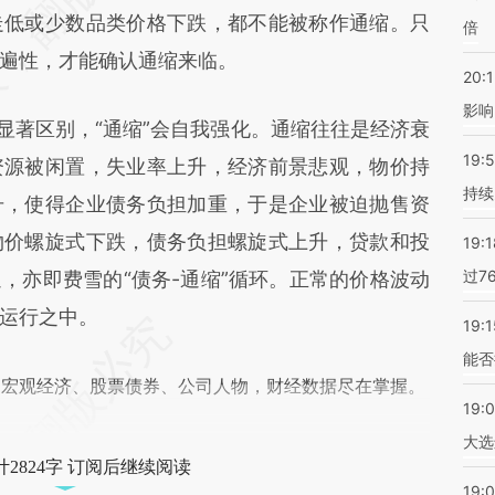
走低或少数品类价格下跌，都不能被称作通缩。只
倍
遍性，才能确认通缩来临。
20:1
影响
著区别，“通缩”会自我强化。通缩往往是经济衰
19:5
资源被闲置，失业率上升，经济前景悲观，物价持
持续
升，使得企业债务负担加重，于是企业被迫抛售资
物价螺旋式下跌，债务负担螺旋式上升，贷款和投
19:1
过7
，亦即费雪的“债务-通缩”循环。正常的价格波动
运行之中。
19:1
能否
阅宏观经济、股票债券、公司人物，财经数据尽在掌握。
19:
大选
2824字 订阅后继续阅读
19:0