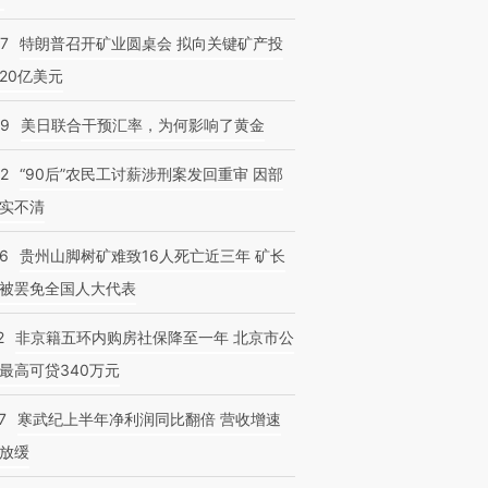
57
特朗普召开矿业圆桌会 拟向关键矿产投
20亿美元
09
美日联合干预汇率，为何影响了黄金
32
“90后”农民工讨薪涉刑案发回重审 因部
实不清
36
贵州山脚树矿难致16人死亡近三年 矿长
被罢免全国人大代表
2
非京籍五环内购房社保降至一年 北京市公
最高可贷340万元
7
寒武纪上半年净利润同比翻倍 营收增速
放缓