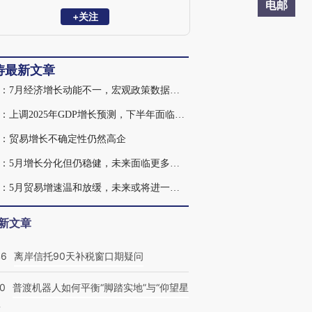
高级经济学家；拥有纽约大学经济学博士
电邮
学位，中国人民大学经济学学士学位。
+关注
涛最新文章
汪涛：7月经济增长动能不一，宏观政策数据导向｜数据前瞻
汪涛：上调2025年GDP增长预测，下半年面临更多挑战
：贸易增长不确定性仍然高企
汪涛：5月增长分化但仍稳健，未来面临更多挑战
汪涛：5月贸易增速温和放缓，未来或将进一步走弱
新文章
46
离岸信托90天补税窗口期疑问
00
普渡机器人如何平衡“脚踏实地”与“仰望星
？