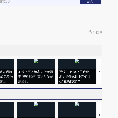
新网观点
发布
1
·
回复
致多瑙河
加沙上百万流离失所者困
视线｜HYROX的吸金
马航飞行员
二战沉船与
于“塑料烤箱” 高温引发健
术：是什么让中产们甘
粒摇头丸 尿
露出
康危机
心“花钱找虐”？
毒品
【推广】走