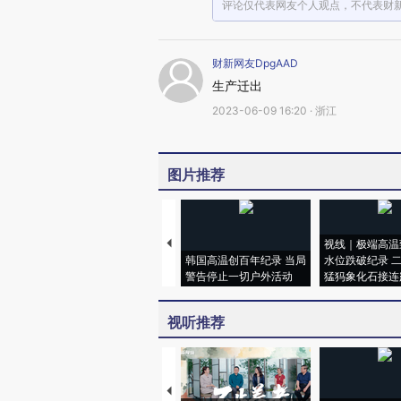
评论仅代表网友个人观点，不代表财
财新网友DpgAAD
生产迁出
2023-06-09 16:20 · 浙江
图片推荐
视线｜极端高温
韩国高温创百年纪录 当局
水位跌破纪录 
警告停止一切户外活动
猛犸象化石接连
视听推荐