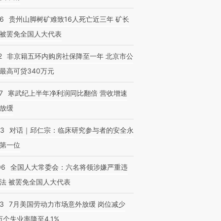
36
贵州山脚树矿难致16人死亡近三年 矿长
被罢免全国人大代表
2
非京籍五环内购房社保降至一年 北京市公
最高可贷340万元
7
寒武纪上半年净利润同比翻倍 营收增速
放缓
53
对话｜邱仁宗：临床研究参与者的安全永
第一位
06
全国人大常委会：六名将领涉嫌严重违
法 被罢免全国人大代表
43
7月美国劳动力市场意外放缓 岗位减少
3万个失业率降至4.1%