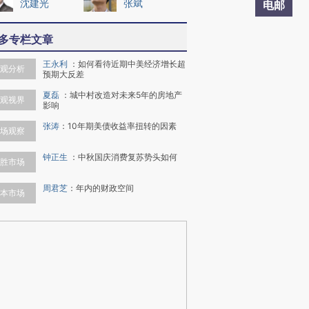
沈建光
张斌
电邮
多专栏文章
王永利
：
如何看待近期中美经济增长超
观分析
预期大反差
夏磊
：
城中村改造对未来5年的房地产
观视界
影响
张涛
：
10年期美债收益率扭转的因素
场观察
钟正生
：
中秋国庆消费复苏势头如何
胜市场
周君芝
：
年内的财政空间
本市场