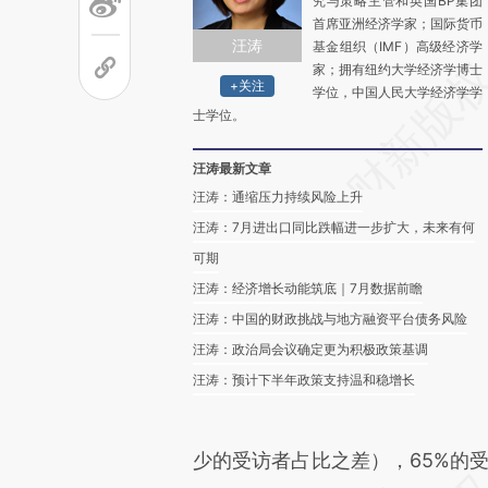
究与策略主管和英国BP集团
首席亚洲经济学家；国际货币
汪涛
基金组织（IMF）高级经济学
家；拥有纽约大学经济学博士
+关注
学位，中国人民大学经济学学
士学位。
汪涛最新文章
汪涛：通缩压力持续风险上升
汪涛：7月进出口同比跌幅进一步扩大，未来有何
可期
汪涛：经济增长动能筑底｜7月数据前瞻
汪涛：中国的财政挑战与地方融资平台债务风险
汪涛：政治局会议确定更为积极政策基调
汪涛：预计下半年政策支持温和稳增长
少的受访者占比之差），65%的受