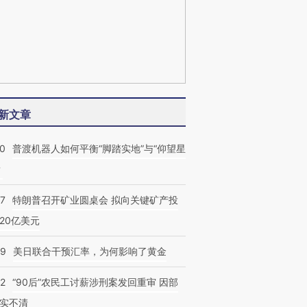
新文章
00
普渡机器人如何平衡“脚踏实地”与“仰望星
？
57
特朗普召开矿业圆桌会 拟向关键矿产投
20亿美元
09
美日联合干预汇率，为何影响了黄金
32
“90后”农民工讨薪涉刑案发回重审 因部
实不清