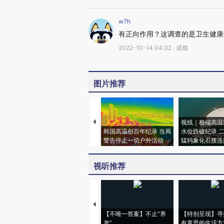
w7h
有正向作用？这调查的是卫生健康
2022-10-14 04:32 · 成都
图片推荐
视线｜极端高温
韩国高温创百年纪录 当局
水位跌破纪录 
警告停止一切户外活动
猛犸象化石接连
视听推荐
【不唯一答案】不止“养
【特别呈现】寻
老”
有意思的生活方