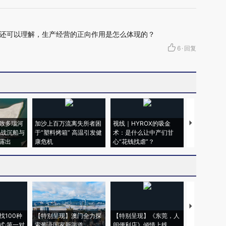
还可以理解，生产经营的正向作用是怎么体现的？
6
·
回复
致多瑙河
加沙上百万流离失所者困
视线｜HYROX的吸金
马航飞行员
二战沉船与
于“塑料烤箱” 高温引发健
术：是什么让中产们甘
粒摇头丸 尿
露出
康危机
心“花钱找虐”？
毒品
【推广】走
找100种
【特别呈现】澳门全力探
【特别呈现】《东莞，人
会，让数智科
式·第一对
索葡语国家新渠道
间便利店》倾情上线
业