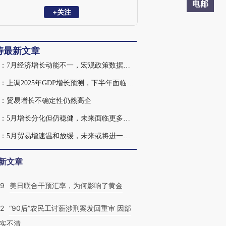
高级经济学家；拥有纽约大学经济学博士
电邮
学位，中国人民大学经济学学士学位。
+关注
涛最新文章
汪涛：7月经济增长动能不一，宏观政策数据导向｜数据前瞻
汪涛：上调2025年GDP增长预测，下半年面临更多挑战
：贸易增长不确定性仍然高企
汪涛：5月增长分化但仍稳健，未来面临更多挑战
汪涛：5月贸易增速温和放缓，未来或将进一步走弱
新文章
09
美日联合干预汇率，为何影响了黄金
32
“90后”农民工讨薪涉刑案发回重审 因部
实不清