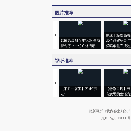
图片推荐
视线｜极端高温
韩国高温创百年纪录 当局
水位跌破纪录 
警告停止一切户外活动
猛犸象化石接连
视听推荐
【不唯一答案】不止“养
【特别呈现】寻
老”
有意思的生活方
财新网所刊载内容之知识产
京ICP证090880号