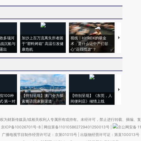
致多瑙河
加沙上百万流离失所者困
视线｜HYROX的吸金
马航飞行员
二战沉船与
于“塑料烤箱” 高温引发健
术：是什么让中产们甘
粒摇头丸 尿
露出
康危机
心“花钱找虐”？
毒品
【推广】走
找100种
【特别呈现】澳门全力探
【特别呈现】《东莞，人
会，让数智科
式·第一对
索葡语国家新渠道
间便利店》倾情上线
业
权为财新传媒及/或相关权利人专属所有或持有。未经许可，禁止进行转载、摘编、
京ICP备10026701号-8
|
网信算备110105862729401250013号
|
京公网安备 11
广播电视节目制作经营许可证：京第01015号
|
出版物经营许可证：第直100013号