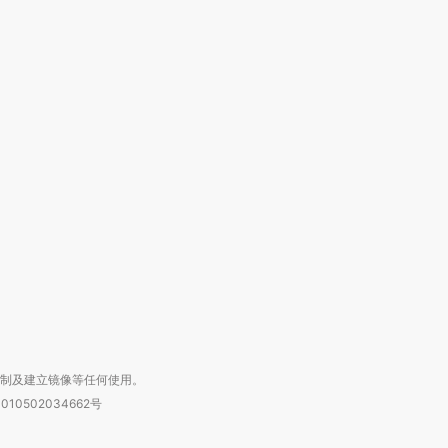
跨国走私7万
视线｜被称为“蟑螂”的印
视线｜“入侵”还是“人道危
检体内含3种
度Z世代 用街头抗争将教
机”？难民潮撕裂西班牙
秘鲁纳斯
育部长拱下台
飞地休达
13人遇难
进第四届链博
【商旅对话】华住集团
技“链”接产
【特别呈现】寻找100种
CFO：不靠规模取胜，华
【特别呈
有意思的生活方式·第三对
住三大增长引擎是什么？
有意思的
复制及建立镜像等任何使用。
010502034662号