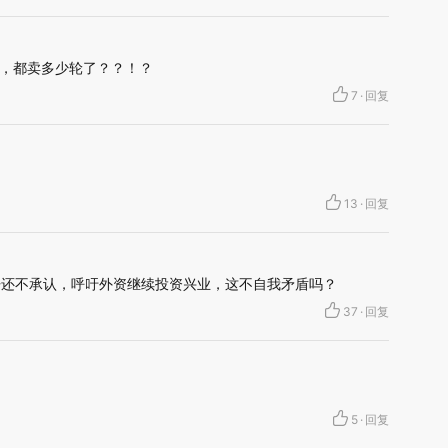
，都卖多少轮了？？！？
7
·
回复
13
·
回复
公开还不承认，呼吁外资继续投资兴业，这不自我矛盾吗？
37
·
回复
5
·
回复