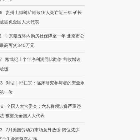
36
贵州山脚树矿难致16人死亡近三年 矿长
被罢免全国人大代表
2
非京籍五环内购房社保降至一年 北京市公
最高可贷340万元
7
寒武纪上半年净利润同比翻倍 营收增速
放缓
53
对话｜邱仁宗：临床研究参与者的安全永
第一位
06
全国人大常委会：六名将领涉嫌严重违
法 被罢免全国人大代表
43
7月美国劳动力市场意外放缓 岗位减少
3万个失业率降至4.1%