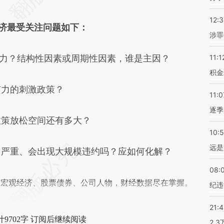
12:
济最受关注问题如下：
涉罪
力？结构性因素或周期性因素，谁是主因？
11:1
积金
有力的刺激政策？
11:0
逐季
政策放松空间还有多大？
10:
远是
多严重、会出现大规模违约吗？应如何化解？
08:
阅宏观经济、股票债券、公司人物，财经数据尽在掌握。
纪违
21:
9702字 订阅后继续阅读
2.