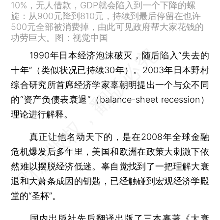
10%，无人借款，GDP就会陷入到一个下降的螺
旋：从900元降到810元，持续到最后停留在也许
500元全部被消费掉，由此可见政府帮大家花钱的
功劳巨大。图：视觉中国
1990年日本经济泡沫破灭，随后陷入“失去的
十年”（类似状况已持续30年）。2003年日本野村
综合研究所首席经济学家辜朝明提出一个与众不同
的“资产负债表衰退”（balance-sheet recession）
理论进行解释。
真正让他名动天下的，是在2008年全球金融
危机爆发后多年里，美国和欧洲在政策大刺激下依
然难以摆脱经济低迷。辜自觉找到了一把理解大衰
退和大萧条成因的钥匙，已经触碰到宏观经济学殿
堂的“圣杯”。
国内出版社先后翻译出版了三本辜著《大衰