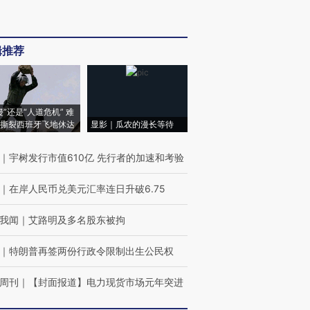
辑推荐
侵”还是“人道危机” 难
撕裂西班牙飞地休达
显影｜瓜农的漫长等待
｜
宇树发行市值610亿 先行者的加速和考验
｜
在岸人民币兑美元汇率连日升破6.75
我闻
｜
艾路明及多名股东被拘
｜
特朗普再签两份行政令限制出生公民权
周刊
｜
【封面报道】电力现货市场元年突进