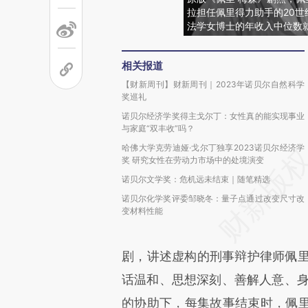
拉担任佩里得力助手的20世
法学女博士的年收入中位数就
相关报道
【财新周刊】财新周刊｜2023年诺贝尔自然科学
奖巡礼
诺贝尔经济学奖得主戈尔丁：女性真的能实现事业
与家庭“双丰收”吗？
哈佛大学克劳迪娅·戈尔丁独享2023诺贝尔经济学
奖 研究女性在劳动力市场中的处境演变
诺贝尔文学奖：危机远未结束｜随笔精选
诺贝尔化学奖评委邹晓冬：量子点通过改变尺寸改
变材料性能
剧，讲述虚构的刑事辩护律师佩里·梅
话温和、思想深刻、善解人意、身
的协助下，每集故事结束时，佩