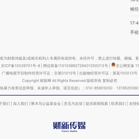
候任
17:
手祖
权为财新传媒及/或相关权利人专属所有或持有。未经许可，禁止进行转载、摘编、
京ICP备10026701号-8
|
网信算备110105862729401250013号
|
京公网安备 11
广播电视节目制作经营许可证：京第01015号
|
出版物经营许可证：第直100013号
Copyright 财新网 All Rights Reserved 版权所有 复制必究
害信息举报、未成年人举报、谣言信息）：010-85905050 13195200605 举报邮
于我们
|
加入我们
|
啄木鸟公益基金会
|
意见与反馈
|
提供新闻线索
|
联系我们
|
友情