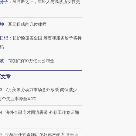
分子
：
AI冲击之下，年轻人与高学历女性更
坤
：
耳闻目睹的几位律师
日记
：
长护险覆盖全国 筹资和服务给予将持
码
波
：
“沉睡”的10万亿元公积金
新文章
43
7月美国劳动力市场意外放缓 岗位减少
3万个失业率降至4.1%
14
海外金融专才回流香港 外籍工作签证翻
2
宁德时代宜春锂矿仍处停产状态 其动向