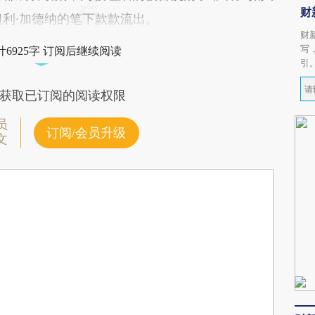
财
坦利·加德纳的笔下款款流出。
财
写
6925字 订阅后继续阅读
引
获取已订阅的阅读权限
员
订阅/会员升级
文