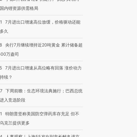
国内锂资源供需格局
跨国走私7万
视线｜被称为“蟑螂”的印
视线｜“入侵”还是“人道危
1
7月进出口增速高位放缓，价格驱动还能
检体内含3种
度Z世代 用街头抗争将教
机”？难民潮撕裂西班牙
秘鲁纳斯
多久
育部长拱下台
飞地休达
13人遇难
8
央行7月继续增持近20吨黄金 累计储备超
600万盎司
5
7月进出口增速从高位略有回落 涨价动力
进第四届链博
【商旅对话】华住集团
技“链”接产
【特别呈现】寻找100种
CFO：不靠规模取胜，华
【特别呈
持续？
有意思的生活方式·第三对
住三大增长引擎是什么？
有意思的
07
下周前瞻：生态环境法典施行；巴西总统
进入竞选阶段
1
特朗普坚称美国防空弹药库存充足 但不
乌克兰提供更多
24
人事观察｜上海55岁女副市长解冬进京