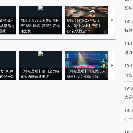
影响
致多瑙河
加沙上百万流离失所者困
视线｜HYROX的吸金
马航飞行员
19:5
二战沉船与
于“塑料烤箱” 高温引发健
术：是什么让中产们甘
粒摇头丸 尿
持续
露出
康危机
心“花钱找虐”？
毒品
19:1
过7
19:1
【推广】走
找100种
【特别呈现】澳门全力探
【特别呈现】《东莞，人
会，让数智科
能否
式·第一对
索葡语国家新渠道
间便利店》倾情上线
业
19:
大选
19:0
会向
18: