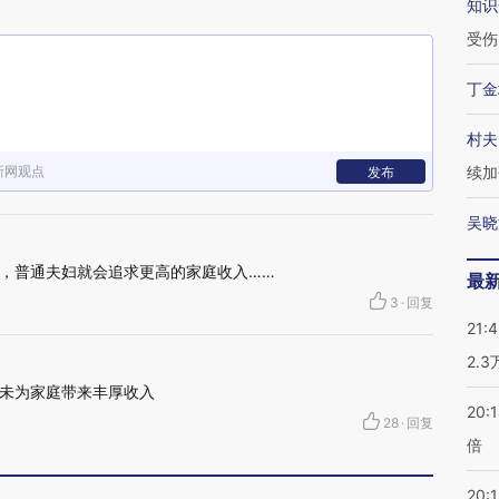
知识
受伤
丁金
村夫
新网观点
续加
发布
吴晓
，普通夫妇就会追求更高的家庭收入……
最
3
·
回复
21:
2.
未为家庭带来丰厚收入
20:
28
·
回复
倍
20:1