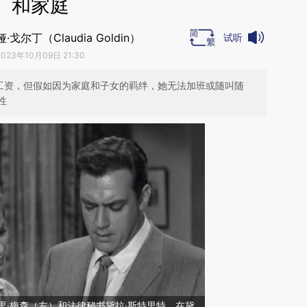
和家庭
戈尔丁（Claudia Goldin）
试听
2023年10月09日 21:30
的工资，但假如因为家庭和子女的羁绊，她无法加班或随叫随
性
里·梅森（左）和法律秘书黛拉·斯特里特。在黛