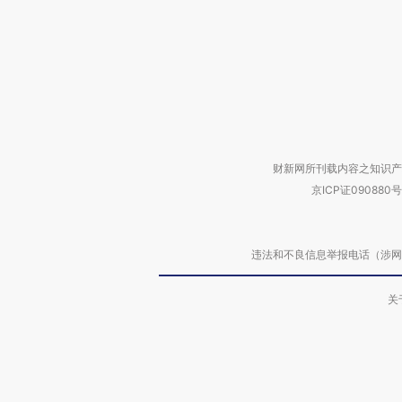
财新网所刊载内容之知识产
京ICP证090880号
违法和不良信息举报电话（涉网络暴力有
关