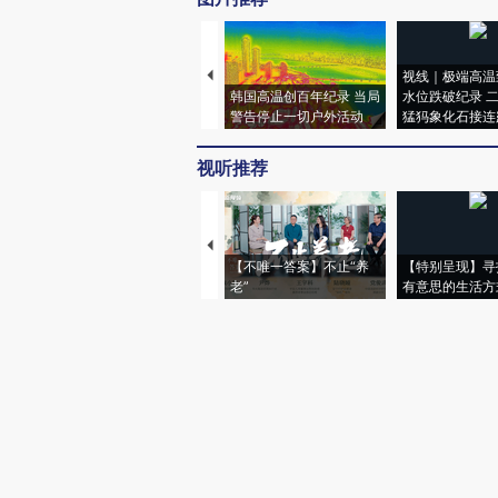
视线｜极端高温
韩国高温创百年纪录 当局
水位跌破纪录 
警告停止一切户外活动
猛犸象化石接连
视听推荐
【不唯一答案】不止“养
【特别呈现】寻
老”
有意思的生活方