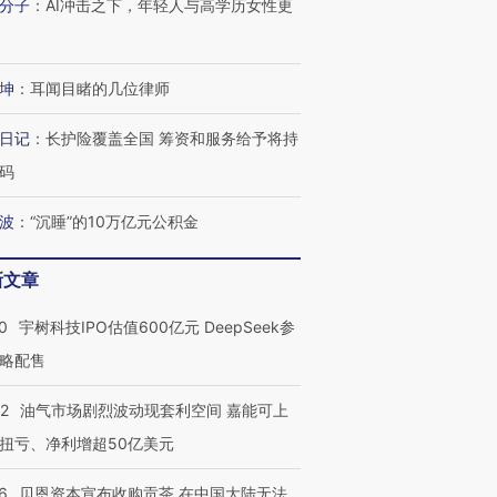
分子
：
AI冲击之下，年轻人与高学历女性更
坤
：
耳闻目睹的几位律师
日记
：
长护险覆盖全国 筹资和服务给予将持
码
波
：
“沉睡”的10万亿元公积金
新文章
0
宇树科技IPO估值600亿元 DeepSeek参
略配售
22
油气市场剧烈波动现套利空间 嘉能可上
扭亏、净利增超50亿美元
6
贝恩资本宣布收购贡茶 在中国大陆无法