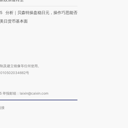
让中产们甘
粒摇头丸 尿检体内含3种
度Z世代 用街头抗争将教
秘鲁纳斯
”？
毒品
育部长拱下台
13人遇难
05
分析｜贝森特操盘稳日元，操作巧思能否
美日货币基本面
进第四届链博
【商旅对话】华住集团
技“链”接产
【特别呈现】寻找100种
CFO：不靠规模取胜，华
【特别呈
有意思的生活方式·第三对
住三大增长引擎是什么？
有意思的
复制及建立镜像等任何使用。
010502034662号
箱：laixin@caixin.com
链接