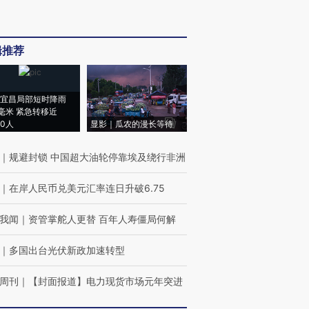
辑推荐
宜昌局部短时降雨
8毫米 紧急转移近
00人
显影｜瓜农的漫长等待
｜
规避封锁 中国超大油轮停靠埃及绕行非洲
｜
在岸人民币兑美元汇率连日升破6.75
我闻
｜
资管掌舵人更替 百年人寿僵局何解
｜
多国出台光伏新政加速转型
周刊
｜
【封面报道】电力现货市场元年突进