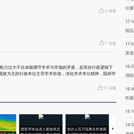
注册
3
·
回复
17:1
国品
7
·
回复
17:
渠道
16:
权力过大不仅未能调节学术与市场的矛盾，反而在行政逻辑下
、绩效为主的行政本位主导学术价值，淡化学术本位精神，阻碍学
强劲
17
·
回复
16:
衔接
15:1
14:
西班牙休达进入紧急状态
加沙上百万流离失所者困
视线｜HYR
光伏