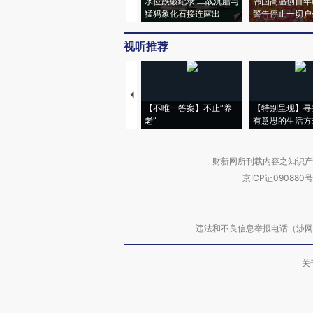
水位跌破纪录 二战沉船与
韩国高温创百年
猛犸象化石接连露出
警告停止一切户
视听推荐
【不唯一答案】不止“养
【特别呈现】寻
老”
有意思的生活方
财新网所刊载内容之知识产
京ICP证090880号
违法和不良信息举报电话（涉网络暴力有
关