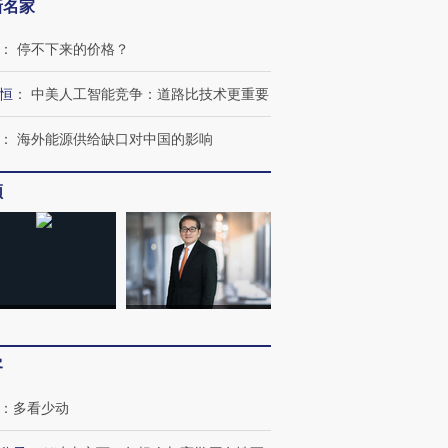
新名家
：
停不下来的价格？
恒
：
中美人工智能竞争：道路比技术更重要
：
海外能源供给缺口对中国的影响
频
客
：
多看少动