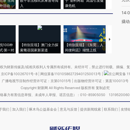
纪录 当局
数千非法移民从摩洛哥闯
于“塑料烤箱” 高温引发健
术：是什么
外活动
入
康危机
心“花钱找虐
14:
撬动
【推广】走
找100种
【特别呈现】澳门全力探
【特别呈现】《东莞，人
会，让数智科
式·第一对
索葡语国家新渠道
间便利店》倾情上线
业
权为财新传媒及/或相关权利人专属所有或持有。未经许可，禁止进行转载、摘编、
京ICP备10026701号-8
|
网信算备110105862729401250013号
|
京公网安备 11
广播电视节目制作经营许可证：京第01015号
|
出版物经营许可证：第直100013号
Copyright 财新网 All Rights Reserved 版权所有 复制必究
害信息举报、未成年人举报、谣言信息）：010-85905050 13195200605 举报邮
于我们
|
加入我们
|
啄木鸟公益基金会
|
意见与反馈
|
提供新闻线索
|
联系我们
|
友情