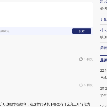
知识
受伤
丁金
村夫
新网观点
发布
续加
吴晓
3
·
回复
最
22:1
与战
5
·
回复
20:
半年
升职加薪掌握权利，在这样的动机下哪里有什么真正可转化为
17:2