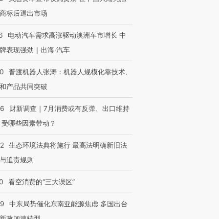
商标后退出市场
6
电动汽车需求高涨驱动澳洲车市增长 中
牌表现强劲｜出海·汽车
00
普渡机器人张涛：机器人规模化靠技术、
和产品共同突破
56
财新调查｜7月消费或有反弹、出口维持
 受哪些因素带动？
42
生态环境法典将施行 最高法明确新旧法
与追责规则
0
看空消费的“三大误区”
59
中东局势催化东南亚能源焦虑 多国出台
OX的吸金
马航飞行员跨国走私7万
视线｜被称为“蟑螂”的印
新政加速转型