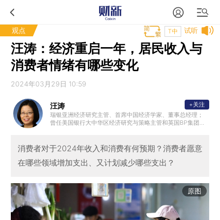
观点
试听
T中
汪涛：经济重启一年，居民收入与
消费者情绪有哪些变化
2024年03月29日 10:59
+关注
汪涛
瑞银亚洲经济研究主管、首席中国经济学家、董事总经理；
曾任美国银行大中华区经济研究与策略主管和英国BP集团首
席亚洲经济学家；国际货币基金组织（IMF）高级经济学家；
拥有纽约大学经济学博士学位，中国人民大学经济学学士学
位。
消费者对于2024年收入和消费有何预期？消费者愿意
在哪些领域增加支出、又计划减少哪些支出？
原图