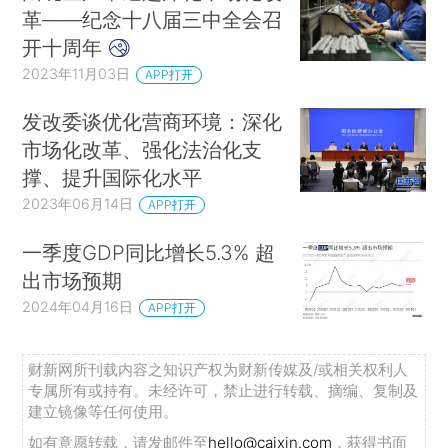
革——纪念十八届三中全会召
开十周年
2023年11月03日
APP打开
发改委谈优化营商环境：深化
市场化改革、强化法治化支
撑、提升国际化水平
2023年06月14日
APP打开
一季度GDP同比增长5.3% 超
出市场预期
2024年04月16日
APP打开
财新网所刊载内容之知识产权为财新传媒及/或相关权利人
专属所有或持有。未经许可，禁止进行转载、摘编、复制及
建立镜像等任何使用。
如有意愿转载，请发邮件至
hello@caixin.com
，获得书面