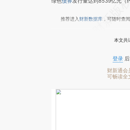
绿色
债券
发行量达到8539亿元（
推荐进入
财新数据库
，可随时查
本文共计
登录
后
财新通会
可畅读全