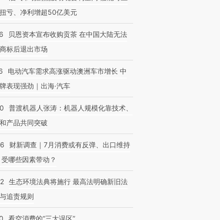
扭亏、净利增超50亿美元
6
贝恩资本宣布收购贡茶 在中国大陆无法
商标后退出市场
6
电动汽车需求高涨驱动澳洲车市增长 中
牌表现强劲｜出海·汽车
00
普渡机器人张涛：机器人规模化靠技术、
和产品共同突破
56
财新调查｜7月消费或有反弹、出口维持
 受哪些因素带动？
42
生态环境法典将施行 最高法明确新旧法
与追责规则
0
看空消费的“三大误区”