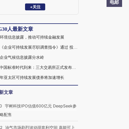
观点的作者平台，汇集政府监管、研究咨
电邮
询和商业机构的国内外ESG领域专家，分
+关注
享ESG领域专家观点，包括ESG国际发展
趋势、政策及政策解读、专项议题研究、
实践案例等内容。ESG30人论坛为非官
G30人最新文章
方、非营利性专业平台，主要宗旨为推动
中国ESG的发展。
环境信息披露，推动可持续金融发展
欧盟《企业可持续发展尽职调查指令》通过 投资者需要关注什么
企业气候信息披露分水岭
ESG中国标准时代到来：三大交易所正式发布《上市公司可持续发展报告指引》
24年亚太区可持续发展债券将加速增长
新文章
0
宇树科技IPO估值600亿元 DeepSeek参
略配售
22
油气市场剧烈波动现套利空间 嘉能可上