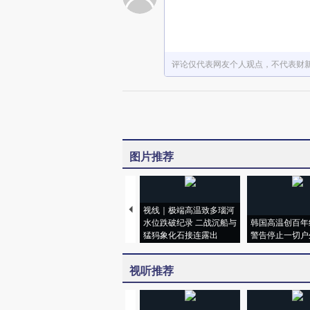
评论仅代表网友个人观点，不代表财
图片推荐
视线｜极端高温致多瑙河
水位跌破纪录 二战沉船与
韩国高温创百年
猛犸象化石接连露出
警告停止一切户
视听推荐