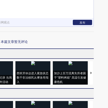
新网观点
发布
本篇文章暂无评论
西班牙休达进入紧急状态
加沙上百万流离失所者困
视线｜HYR
纪录 当局
数千非法移民从摩洛哥闯
于“塑料烤箱” 高温引发健
术：是什么
外活动
入
康危机
心“花钱找虐