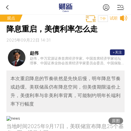
观点
试听
T中
降息重启，美债利率怎么走
2025年09月22日 14:31
+关注
赵伟
赵伟，申万宏源证券首席经济学家。中国首席经济学家论坛
理事、中国证券业协会首席经济学家委员会委员、中国保险
资管协会 ”IAMAC资管百人“专家库专家、北外滩国际金融学
会理事，国家会计学院CPA创新发展研究中心特邀理事、学
术顾问等。复旦大学、浙江大学、中国人民大学专硕校外导
本次重启降息的节奏依然是先快后慢，明年降息节奏
师，中国农业大学客座研究员、专硕导师。新财富最佳分析
或趋缓。美联储虽仍有降息空间，但美债期限溢价上
师、水晶球最佳分析师、金牛奖最具价值首席分析师等。代
表性著作《转型之机》、《蜕变·新生》等。
升，美债利率与非美利率背离，可能制约明年长端利
率下行幅度
原图
当地时间2025年9月17日，美联储宣布降息25个基