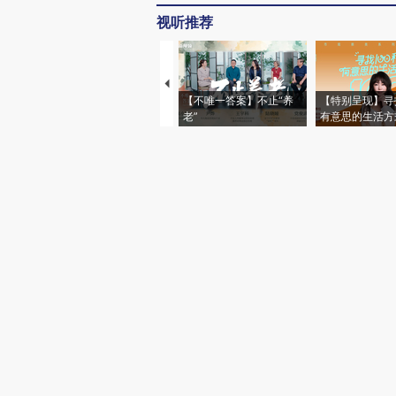
视听推荐
【不唯一答案】不止“养
【特别呈现】寻
老”
有意思的生活方