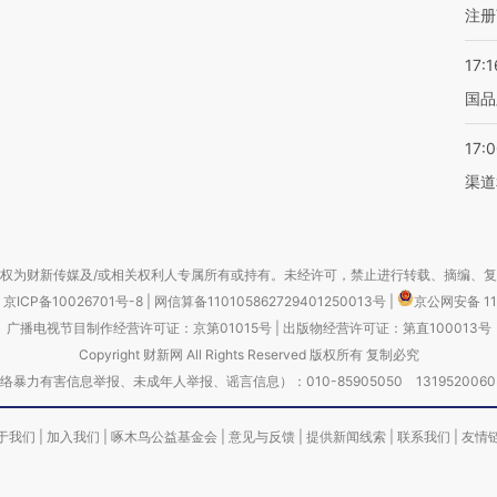
注册
17:1
国品
17:
渠道
权为财新传媒及/或相关权利人专属所有或持有。未经许可，禁止进行转载、摘编、
京ICP备10026701号-8
|
网信算备110105862729401250013号
|
京公网安备 11
广播电视节目制作经营许可证：京第01015号
|
出版物经营许可证：第直100013号
Copyright 财新网 All Rights Reserved 版权所有 复制必究
害信息举报、未成年人举报、谣言信息）：010-85905050 13195200605 举报邮
于我们
|
加入我们
|
啄木鸟公益基金会
|
意见与反馈
|
提供新闻线索
|
联系我们
|
友情