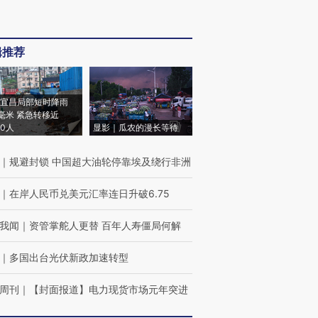
辑推荐
宜昌局部短时降雨
8毫米 紧急转移近
00人
显影｜瓜农的漫长等待
｜
规避封锁 中国超大油轮停靠埃及绕行非洲
｜
在岸人民币兑美元汇率连日升破6.75
我闻
｜
资管掌舵人更替 百年人寿僵局何解
｜
多国出台光伏新政加速转型
周刊
｜
【封面报道】电力现货市场元年突进