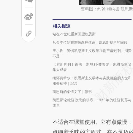
资料图：约翰·梅纳德·凯恩
相关报道
站在21世纪重新回望凯恩斯
从金本位到布雷顿森林体系：凯恩斯视角的回顾
王小鲁：警惕凯恩斯主义政策加剧产能过剩、消费
不足
【财新周刊】逝者｜斯坦利·费希尔：凯恩斯主义
集大成者
缅怀费希尔：凯恩斯主义学术与实践融合的入世和
服务精神｜纪念
凯恩斯的柔情文字｜荐书
凯恩斯论经济政策的顺序：1933年的经济复苏与
改革
不适合在课堂使用。它有点傲慢，
点缀着乏味的方程式。在不灵巧