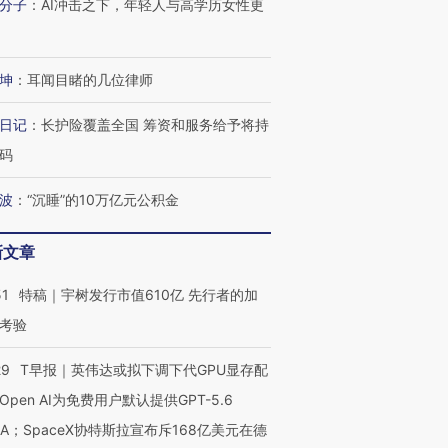
分子
：
AI冲击之下，年轻人与高学历女性更
坤
：
耳闻目睹的几位律师
日记
：
长护险覆盖全国 筹资和服务给予将持
码
波
：
“沉睡”的10万亿元公积金
新文章
51
特稿｜宇树发行市值610亿 先行者的加
考验
29
T早报｜英伟达或拟下调下代GPU显存配
OX的吸金
马航飞行员跨国走私7万
视线｜被称为“蟑螂”的印
Open AI为免费用户默认提供GPT-5.6
让中产们甘
粒摇头丸 尿检体内含3种
度Z世代 用街头抗争将教
秘鲁纳斯
”？
毒品
育部长拱下台
13人遇难
NA；SpaceX协特斯拉宣布斥168亿美元在德