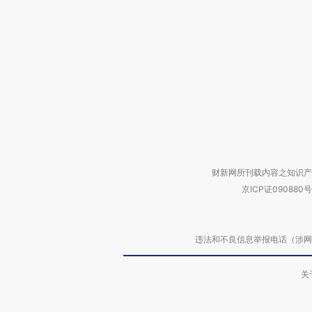
财新网所刊载内容之知识产
京ICP证090880号
违法和不良信息举报电话（涉网络暴力有
关