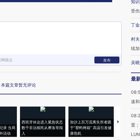
知识
受伤
丁金
村夫
续加
新网观点
发布
吴晓
最
本篇文章暂无评论
08:
速和
08:
西班牙休达进入紧急状态
加沙上百万流离失所者困
视线｜HYR
置；
纪录 当局
数千非法移民从摩洛哥闯
于“塑料烤箱” 高温引发健
术：是什么
外活动
入
康危机
心“花钱找虐
LU