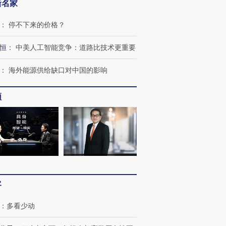
新名家
：
停不下来的价格？
恒
：
中美人工智能竞争：道路比技术更重要
：
海外能源供给缺口对中国的影响
频
客
：
多看少动