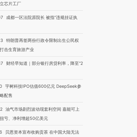
立芯片工厂
07
成都一区法院原院长 被指“违规挂证执
进第四届链博
【商旅对话】华住集团
技“链”接产
【特别呈现】寻找100种
CFO：不靠规模取胜，华
【特别呈
43
特朗普再签两份行政令限制出生公民权
有意思的生活方式·第三对
住三大增长引擎是什么？
有意思的
打击生育旅游产业
37
财经早知道｜部分银行房贷利率，降至“2
0
宇树科技IPO估值600亿元 DeepSeek参
略配售
22
油气市场剧烈波动现套利空间 嘉能可上
扭亏、净利增超50亿美元
6
贝恩资本宣布收购贡茶 在中国大陆无法