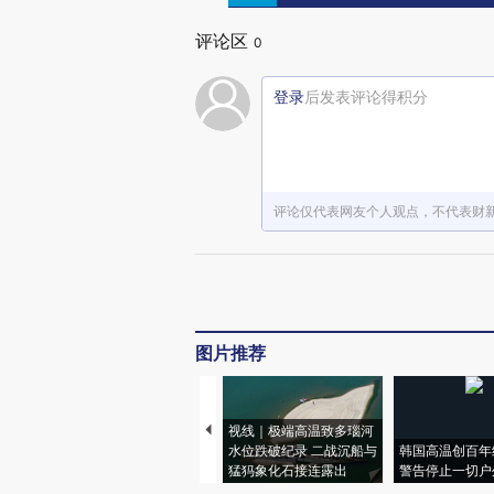
评论区
0
登录
后发表评论得积分
评论仅代表网友个人观点，不代表财
图片推荐
视线｜极端高温致多瑙河
水位跌破纪录 二战沉船与
韩国高温创百年
猛犸象化石接连露出
警告停止一切户