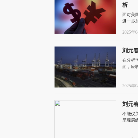
析
面对美
进一步
2025年0
刘元
在分析
面，应
体性变
2025年0
刘元
不能仅
呈现层