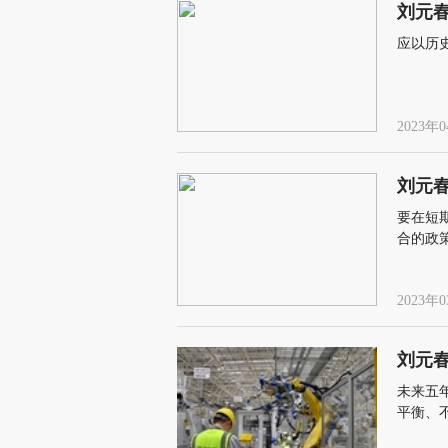
刘元
应以历
2023年0
刘元
要在短
合的政
2023年0
刘元
未来五
平衡、
题突破