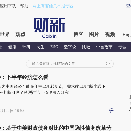
登
应用下载
帮助
网上有害信息举报专区
世界
观点
博客
图片
视频
Eng
源
健康
环科
民生
ESG
数字说
比较
中国改革
专题
春：下半年经济怎么看
认为中国经济可能在年中出现转折点，需求端出现“断崖式下
这种判断引发了激烈讨论，值得深入研究
7月22日 16:55
春：基于中美财政债务对比的中国隐性债务改革分