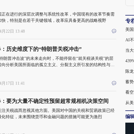
国正在进行的深层次调整与系统性改革，中国现有的改革节奏需
专
加快，特别是在若干关键领域，改革应具备更高的战略视野
美国
4月22日 13:48
AI
春：历史维度下的“特朗普关税冲击”
当大
“特朗普冲击波”的未来走向时，不能停留在“就关税谈关税”的层
转向分析美国所面临的孤立主义、分裂主义所引发的结构性与整
化
陈龙
蓄势
4月17日 11:41
看空
春：要为大量不确定性预留超常规相机决策空间
从美
关注关税战而忽视其他方面。美国对中国的关税和贸易政策已经
编
级化特征，未来围绕货币和金融问题的措施可能更为激烈