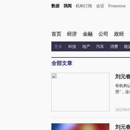
数据
我闻
机构订阅
会议
Promotion
首页
经济
金融
公司
政经
更多
科技
地产
汽车
消费
能
全部文章
刘元
有机构
滑”，
2025年0
刘元