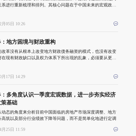
关系进行重新梳理和排列。其核心问题在于中国未来的宏观政策
方向，土地财政、稳健的货币政策、积极的财政政策将如何推进
2月05日 10:26
春：地方困境与财政重构
的改革没有从根本上改变地方财政债务融资的模式，也没有改变
府在现有财政缺口以及权力体系下所出现的乱象，必须要从更本
观的角度来进行财税体系改革
0月17日 14:29
春：多角度认识一季度宏观数据，进一步夯实经济
政策基础
从动态的角度来分析目前中国面临的房地产市场深度调整、地方
务高筑以及部分行业绩效下降等问题，而不是简单化地进行定调
4月25日 11:59