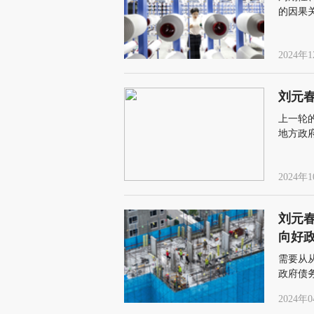
的因果
框架的
2024年1
刘元
上一轮
地方政
质和宏
2024年1
刘元
向好
需要从
政府债
2024年0