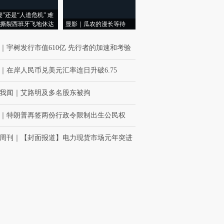
侵”还是“人道危机” 难
撕裂西班牙飞地休达
显影｜瓜农的漫长等待
｜
宇树发行市值610亿 先行者的加速和考验
｜
在岸人民币兑美元汇率连日升破6.75
我闻
｜
艾路明及多名股东被拘
｜
特朗普再签两份行政令限制出生公民权
周刊
｜
【封面报道】电力现货市场元年突进