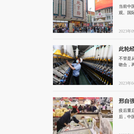
当前中
观。国
政策，
2023年0
此轮经
不管是
吻合，
在积累
2023年0
邢自
疫后重
后，中国
能依然