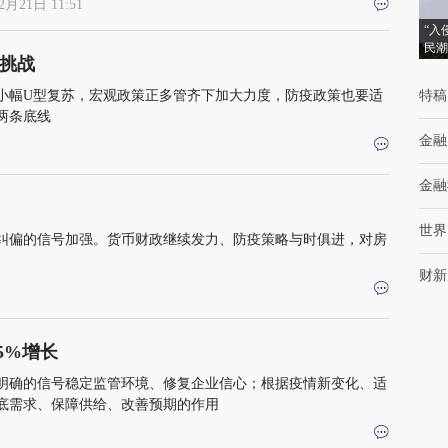
2月21日 11:51
“入
民潮
挑战
度小幅U型复苏，宏观政策正多管齐下加大力度，防疫政策也要适
特稿
两条底线
金融
金融
世界
纠偏的信号加强。货币财政继续发力、防疫策略与时俱进，对房
财新
5%增长
明确的信号稳定监管环境、修复企业信心；根据疫情新变化、适
底需求、保障供给、改善预期的作用