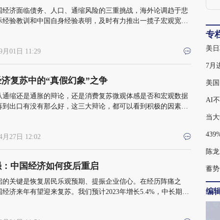
国经济面临债务、人口、通缩风险的三重挑战，海外论调趋于悲
际经验教训和中国自身经验表明，及时有力推出一揽子宏观宽松
有助于调结构、防风险，打破负反馈螺旋
专
美日
9月01日 11:29
济复苏中的“真假幻象”之争
美国
从通缩还是通胀的辩论，还是消费复苏微观体感是否和宏观数据
AI
再到出口有没有那么好，这三大辩论，都可以看到积极的因素正
，但不能过于乐观
当大
4月27日 12:02
陈龙
强：中国经济如何疫后重启
蓄势
启的关键是恢复居民乐观预期、提振企业信心。在经历阵痛之
编
经济来年有望迎来复苏。我们预计2023年增长5.4%，中长期也
保持在4%出头