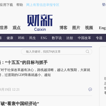
登
应用下载
帮助
网上有害信息举报专区
世界
观点
博客
图片
视频
Eng
源
健康
环科
民生
ESG
数字说
比较
中国改革
专题
：“十五五”的目标与抓手
五”对于社保改革越有决心，路线越清晰，越让人有预期，大家就
虑，过渡期的GDP阵痛就越小、越短
9月19日 12:21
破“看衰中国经济论”