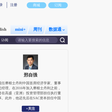
录
注册
商城
订阅
lish
mini+
周刊
数据通
讣闻
邢自强
现任摩根士丹利中国首席经济学家、董事
总经理。在2016年加入摩根士丹利之前，
曾在高盛（亚洲）投资管理部担任执行董
事。此外，他还先后在SAC资本担任中国
宏观研究主管，以及在中金公司任职经济
学家。邢自强先生本科毕业于北京大学经
+关注