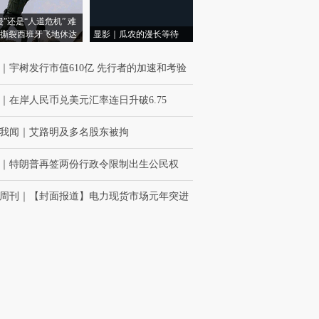
侵”还是“人道危机” 难
撕裂西班牙飞地休达
显影｜瓜农的漫长等待
｜
宇树发行市值610亿 先行者的加速和考验
｜
在岸人民币兑美元汇率连日升破6.75
我闻
｜
艾路明及多名股东被拘
｜
特朗普再签两份行政令限制出生公民权
周刊
｜
【封面报道】电力现货市场元年突进