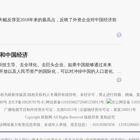
幅反弹至2018年来的最高点，反映了外资企业对中国经济前
和中国经济
去科技主导、去全球化、去巨头企业。如果中国能够通过未来
一步开放以及人民币资产的国际化，可以对冲掉中国的人口老化、债
等收入陷阱
权为财新传媒及/或相关权利人专属所有或持有。未经许可，禁止进行转载、摘编、
880号
京ICP备10026701号-8
|
网信算备110105862729401250013号
|
京公网安备 110105
广播电视节目制作经营许可证：京第01015号
|
出版物经营许可证：第直100013号
Copyright 财新网 All Rights Reserved 版权所有 复制必究
力有害信息举报、未成年人举报、谣言信息）：010-85905050 13195200605 举报邮箱：