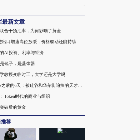
济学院，拥有新加坡国立大学经济学硕士
学位，并在中国社会科学院获得经济学博
士学位。
栏最新文章
联合干预汇率，为何影响了黄金
7月进出口增速高位放缓，价格驱动还能持续多久
的AI投资、利率与经济
不是镜子，是蒸馏器
学教授变临时工，大学还是大学吗
439%之后的6天：被硅谷和华尔街追捧的天才，为何走入杠杆误区
：Token时代的商业与组织
突破后的黄金
辑推荐