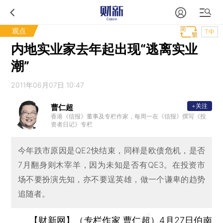
观点
T中
内地实业家去年起出现“逃离实业
潮”
2011年06月07日 10:47
+关注
曹仁超
香港《信报》董事及专栏作家，每周一在《信报》撰写《投
资者日记》专栏
今年跌市原因是QE2快结束，同样是欧债危机，是否
7月翻身则木宰羊，因为未知是否有QE3。在投资市
场不要扮演先知，亦不要逞英雄，做一个谦卑的趋势
追随者。
【财新网】（专栏作家 曹仁超）
4月27日伯南