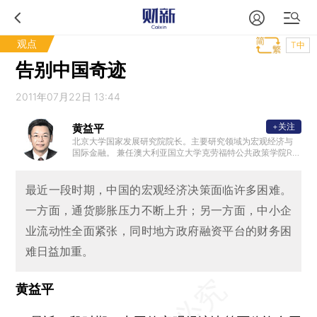
观点
T中
告别中国奇迹
2011年07月22日 13:44
+关注
黄益平
北京大学国家发展研究院院长。主要研究领域为宏观经济与
国际金融。 兼任澳大利亚国立大学克劳福特公共政策学院Rio
Tinto中国经济讲座教授，为中国金融40人论坛成员。曾经担
任国务院农村发展研究中心发展研究所助理研究员、哥伦比
亚大学商学院General Mills经济与金融国际访问教授、澳大
最近一段时期，中国的宏观经济决策面临许多困难。
利亚国立大学中国经济项目主任、花旗集团董事总经理/亚太
一方面，通货膨胀压力不断上升；另一方面，中小企
区首席经济学家、Serica投资基金董事、财新传媒首席经济
学家和巴克莱董事总经理/亚洲新兴市场经济首席经济学家。
业流动性全面紧张，同时地方政府融资平台的财务困
获得澳大利亚国立大学经济学博士和中国人民大学经济学硕
士。
难日益加重。
黄益平