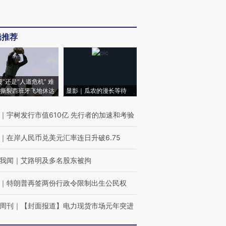
辑推荐
侵”还是“人道危机” 难
撕裂西班牙飞地休达
显影｜瓜农的漫长等待
｜
宇树发行市值610亿 先行者的加速和考验
｜
在岸人民币兑美元汇率连日升破6.75
我闻
｜
艾路明及多名股东被拘
｜
特朗普再签两份行政令限制出生公民权
周刊
｜
【封面报道】电力现货市场元年突进