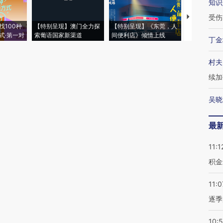
知识
受伤
【推广】走
找100种
【特别呈现】澳门全力探
【特别呈现】《东莞，人
会，让数智科
式·第一对
索葡语国家新渠道
间便利店》倾情上线
业
丁金
村夫
续加
吴晓
最
11:1
积金
11:0
逐季
10: