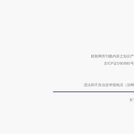
财新网所刊载内容之知识产
京ICP证090880号
违法和不良信息举报电话（涉网络暴力有
关