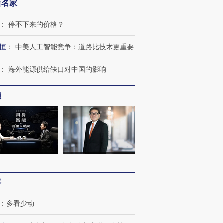
新名家
：
停不下来的价格？
恒
：
中美人工智能竞争：道路比技术更重要
：
海外能源供给缺口对中国的影响
频
跨国走私7万
视线｜被称为“蟑螂”的印
视线｜“入侵”还是“人道危
检体内含3种
度Z世代 用街头抗争将教
机”？难民潮撕裂西班牙
秘鲁纳斯
客
育部长拱下台
飞地休达
13人遇难
：
多看少动