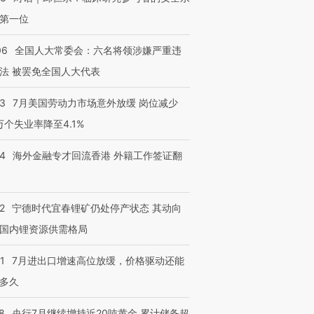
第一位
06
全国人大常委会：六名将领涉嫌严重违
法 被罢免全国人大代表
43
7月美国劳动力市场意外放缓 岗位减少
3万个失业率降至4.1%
14
海外金融专才回流香港 外籍工作签证翻
2
宁德时代宜春锂矿仍处停产状态 其动向
国内锂资源供需格局
1
7月进出口增速高位放缓，价格驱动还能
多久
8
央行7月继续增持近20吨黄金 累计储备超