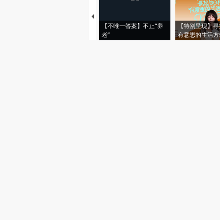
【不唯一答案】不止“养
【特别呈现】寻
老”
有意思的生活方