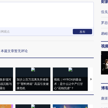
财
伍戈
罗志
新网观点
发布
易峘
视
本篇文章暂无评论
致多瑙河
加沙上百万流离失所者困
视线｜HYROX的吸金
马航飞行员
二战沉船与
于“塑料烤箱” 高温引发健
术：是什么让中产们甘
粒摇头丸 尿
博
露出
康危机
心“花钱找虐”？
毒品
唐涯