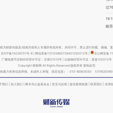
过7
19:1
能否
权为财新传媒及/或相关权利人专属所有或持有。未经许可，禁止进行转载、摘编、
京ICP备10026701号-8
|
网信算备110105862729401250013号
|
京公网安备 11
广播电视节目制作经营许可证：京第01015号
|
出版物经营许可证：第直100013号
Copyright 财新网 All Rights Reserved 版权所有 复制必究
害信息举报、未成年人举报、谣言信息）：010-85905050 13195200605 举报邮
于我们
|
加入我们
|
啄木鸟公益基金会
|
意见与反馈
|
提供新闻线索
|
联系我们
|
友情