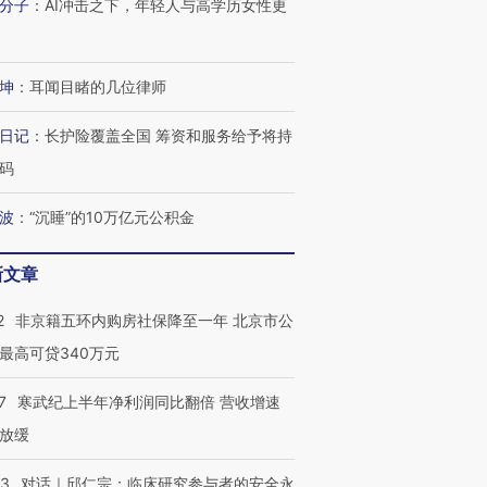
分子
：
AI冲击之下，年轻人与高学历女性更
进第四届链博
【商旅对话】华住集团
技“链”接产
【特别呈现】寻找100种
CFO：不靠规模取胜，华
【特别呈
有意思的生活方式·第三对
住三大增长引擎是什么？
有意思的
坤
：
耳闻目睹的几位律师
日记
：
长护险覆盖全国 筹资和服务给予将持
码
波
：
“沉睡”的10万亿元公积金
新文章
2
非京籍五环内购房社保降至一年 北京市公
最高可贷340万元
7
寒武纪上半年净利润同比翻倍 营收增速
放缓
53
对话｜邱仁宗：临床研究参与者的安全永