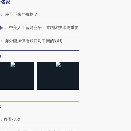
新名家
：
停不下来的价格？
恒
：
中美人工智能竞争：道路比技术更重要
：
海外能源供给缺口对中国的影响
OX的吸金
马航飞行员跨国走私7万
视线｜被称为“蟑螂”的印
让中产们甘
粒摇头丸 尿检体内含3种
度Z世代 用街头抗争将教
秘鲁纳斯
频
”？
毒品
育部长拱下台
13人遇难
进第四届链博
【商旅对话】华住集团
技“链”接产
【特别呈现】寻找100种
CFO：不靠规模取胜，华
【特别呈
有意思的生活方式·第三对
住三大增长引擎是什么？
有意思的
客
：
多看少动