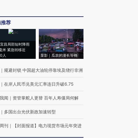
辑推荐
宜昌局部短时降雨
8毫米 紧急转移近
00人
显影｜瓜农的漫长等待
｜
规避封锁 中国超大油轮停靠埃及绕行非洲
｜
在岸人民币兑美元汇率连日升破6.75
我闻
｜
资管掌舵人更替 百年人寿僵局何解
｜
多国出台光伏新政加速转型
周刊
｜
【封面报道】电力现货市场元年突进