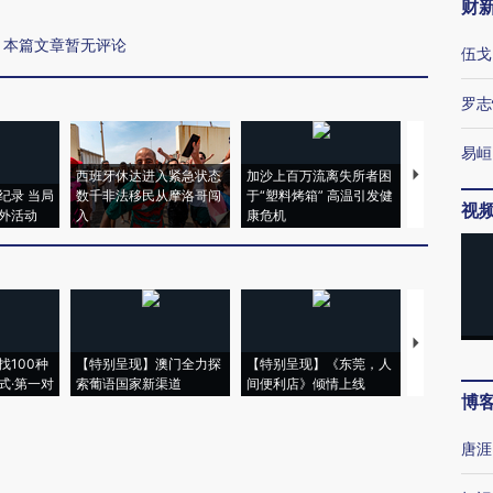
财
本篇文章暂无评论
伍戈
罗志
易峘
西班牙休达进入紧急状态
加沙上百万流离失所者困
视线｜HYR
纪录 当局
数千非法移民从摩洛哥闯
于“塑料烤箱” 高温引发健
术：是什么
视
外活动
入
康危机
心“花钱找虐
【推广】走
找100种
【特别呈现】澳门全力探
【特别呈现】《东莞，人
会，让数智科
式·第一对
索葡语国家新渠道
间便利店》倾情上线
业
博
唐涯