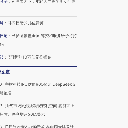
分子
：
AI冲击之下，年轻人与高学历女性更
坤
：
耳闻目睹的几位律师
日记
：
长护险覆盖全国 筹资和服务给予将持
码
波
：
“沉睡”的10万亿元公积金
新文章
0
宇树科技IPO估值600亿元 DeepSeek参
略配售
22
油气市场剧烈波动现套利空间 嘉能可上
扭亏、净利增超50亿美元
6
贝恩资本宣布收购贡茶 在中国大陆无法