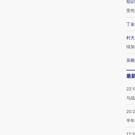
知识
受伤
丁金
村夫
续加
吴晓
最
22:1
与战
20:
半年
17:2