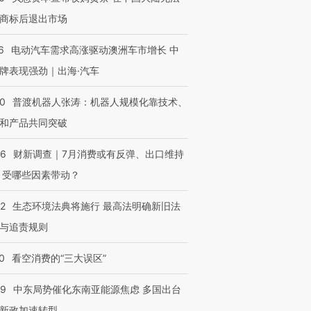
商标后退出市场
6
电动汽车需求高涨驱动澳洲车市增长 中
牌表现强劲｜出海·汽车
00
普渡机器人张涛：机器人规模化靠技术、
和产品共同突破
56
财新调查｜7月消费或有反弹、出口维持
 受哪些因素带动？
42
生态环境法典将施行 最高法明确新旧法
与追责规则
0
看空消费的“三大误区”
59
中东局势催化东南亚能源焦虑 多国出台
新政加速转型