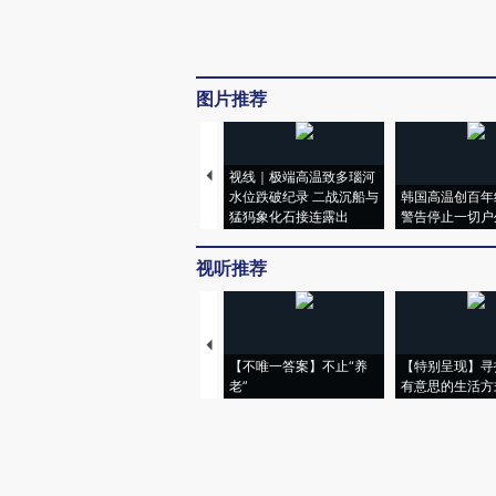
图片推荐
视线｜极端高温致多瑙河
水位跌破纪录 二战沉船与
韩国高温创百年
猛犸象化石接连露出
警告停止一切户
视听推荐
【不唯一答案】不止“养
【特别呈现】寻
老”
有意思的生活方