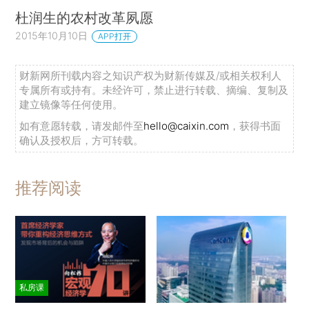
杜润生的农村改革夙愿
2015年10月10日
APP打开
财新网所刊载内容之知识产权为财新传媒及/或相关权利人
专属所有或持有。未经许可，禁止进行转载、摘编、复制及
建立镜像等任何使用。
如有意愿转载，请发邮件至
hello@caixin.com
，获得书面
确认及授权后，方可转载。
推荐阅读
私房课