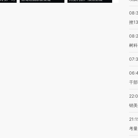
08:
挫1
08:
树科
07:
06:
干部
22:
销美
21:1
考量