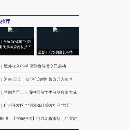
辑推荐
｜被称为“蟑螂”的印
世代 将教育部长拱下
显影｜瓜农的漫长等待
｜
境外收入征税 保险收益缴交已启动
｜
河南“三支一扶”考试舞弊 警方介入侦查
｜
特朗普再上台后中国留学生获签数量大减
｜
广州开发区产业园REIT较发行价“腰斩”
周刊
｜
【封面报道】电力现货市场元年突进