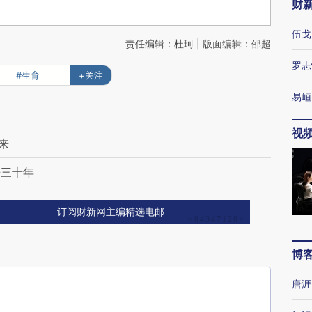
财
伍戈
责任编辑：杜珂 | 版面编辑：邵超
罗志
#生育
+关注
易峘
视
来
来三十年
订阅财新网主编精选电邮
博
唐涯