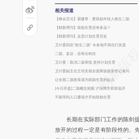
相关报道
【峰会言论】梁建章：要鼓励年轻人敢生二胎
【财新周刊】鼓励生育还有多远？
【财新周刊】反思计划生育历史
卫计委回应“抢生二孩” 令各地不得自行其是
二胎、妄议，还有出鳕目
卫计委：取消二孩审批 坚持计划生育
卫计委副主任王培安就全面两孩政策答记者问
让全面二孩政策成为鼓励生育的起点
[今日开盘]二胎概念抢眼 沪深两市双双低开
不能等到人口萎缩才开始鼓励生育
长期在实际部门工作的陈剑提
放开的过程一定是有阶段性的。