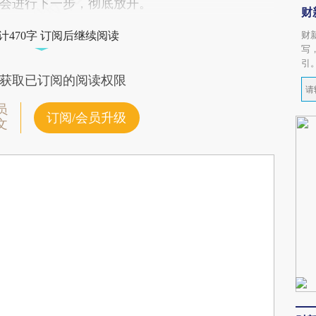
会进行下一步，彻底放开。
财
财
计470字 订阅后继续阅读
写
引
获取已订阅的阅读权限
员
订阅/会员升级
文