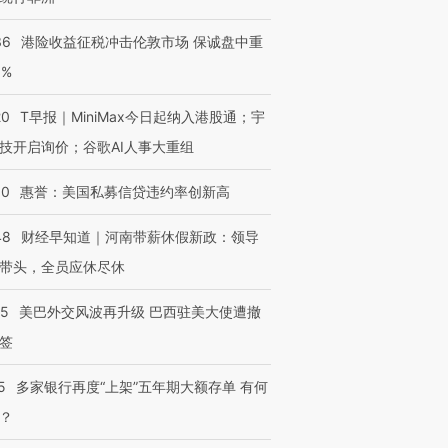
36
港险收益征税冲击伦敦市场 保诚盘中重
3%
20
T早报｜MiniMax今日起纳入港股通；宇
技开启询价；谷歌AI人事大重组
30
惠誉：美国私募信贷违约率创新高
48
财经早知道｜河南带薪休假新政：领导
带头，全员应休尽休
05
美巴外交风波再升级 巴西驻美大使遭撤
签
5
多家银行再度“上架”五年期大额存单 有何
？