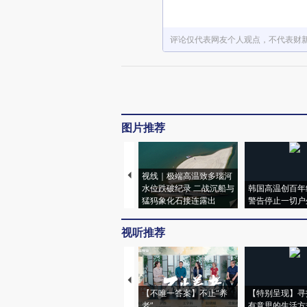
评论仅代表网友个人观点，不代表财
图片推荐
视线｜极端高温致多瑙河
水位跌破纪录 二战沉船与
韩国高温创百年
猛犸象化石接连露出
警告停止一切户
视听推荐
【不唯一答案】不止“养
【特别呈现】寻
老”
有意思的生活方