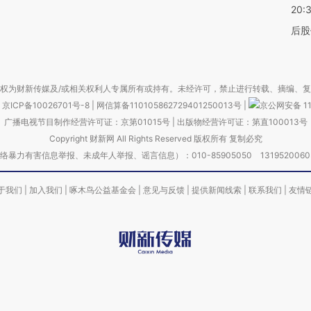
20:
后股
权为财新传媒及/或相关权利人专属所有或持有。未经许可，禁止进行转载、摘编、
京ICP备10026701号-8
|
网信算备110105862729401250013号
|
京公网安备 11
广播电视节目制作经营许可证：京第01015号
|
出版物经营许可证：第直100013号
Copyright 财新网 All Rights Reserved 版权所有 复制必究
害信息举报、未成年人举报、谣言信息）：010-85905050 13195200605 举报邮
于我们
|
加入我们
|
啄木鸟公益基金会
|
意见与反馈
|
提供新闻线索
|
联系我们
|
友情