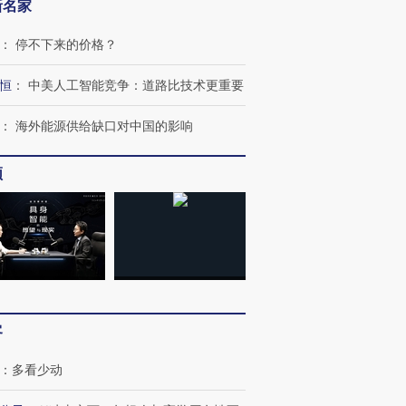
新名家
：
停不下来的价格？
恒
：
中美人工智能竞争：道路比技术更重要
：
海外能源供给缺口对中国的影响
频
客
：
多看少动