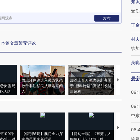
知识
受伤
新网观点
发布
丁金
村夫
本篇文章暂无评论
续加
吴晓
最
西班牙休达进入紧急状态
加沙上百万流离失所者困
马航飞行员
纪录 当局
数千非法移民从摩洛哥闯
于“塑料烤箱” 高温引发健
粒摇头丸 尿
外活动
入
康危机
毒品
09:
09:
中东
【推广】走
08:
找100种
【特别呈现】澳门全力探
【特别呈现】《东莞，人
会，让数智科
埃及
式·第一对
索葡语国家新渠道
间便利店》倾情上线
业