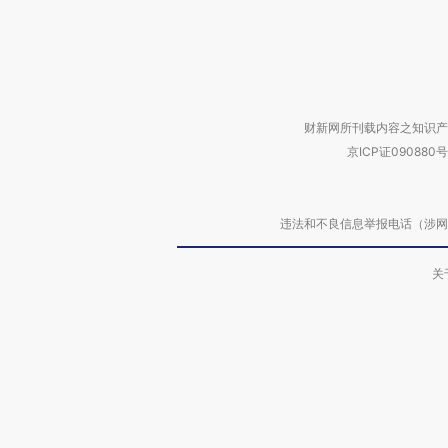
财新网所刊载内容之知识产
京ICP证090880号
违法和不良信息举报电话（涉网络暴力有
关