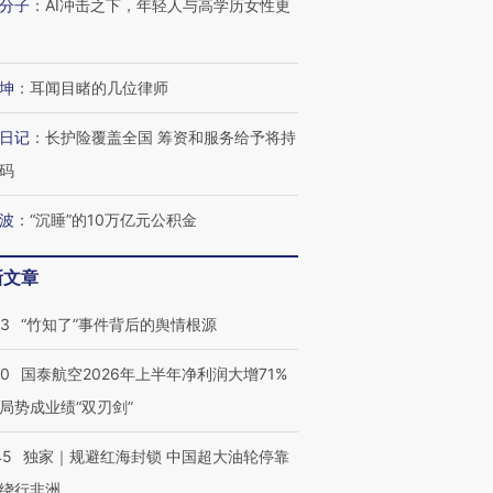
分子
：
AI冲击之下，年轻人与高学历女性更
坤
：
耳闻目睹的几位律师
日记
：
长护险覆盖全国 筹资和服务给予将持
码
波
：
“沉睡”的10万亿元公积金
新文章
跨国走私7万
视线｜HY
检体内含3种
泽连斯基密集出访美英 索
秘鲁纳斯卡观光飞机坠毁
术：是什
要防空导弹“救急”
13人遇难
心“花钱找
13
“竹知了”事件背后的舆情根源
10
国泰航空2026年上半年净利润大增71%
局势成业绩“双刃剑”
进第四届链博
【商旅对话】华住集团
45
独家｜规避红海封锁 中国超大油轮停靠
技“链”接产
【特别呈现】寻找100种
CFO：不靠规模取胜，华
【特别呈
绕行非洲
有意思的生活方式·第三对
住三大增长引擎是什么？
有意思的