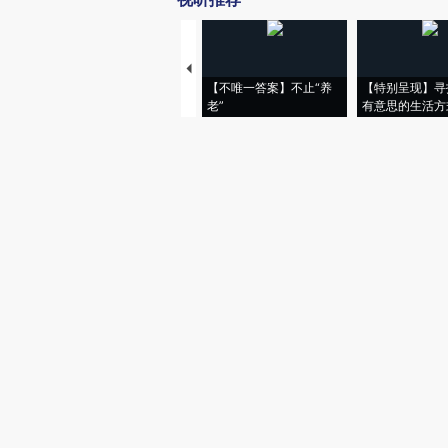
【不唯一答案】不止“养
【特别呈现】寻
老”
有意思的生活方