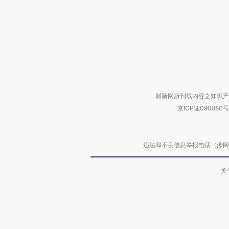
财新网所刊载内容之知识产
京ICP证090880号
违法和不良信息举报电话（涉网络暴力有
关