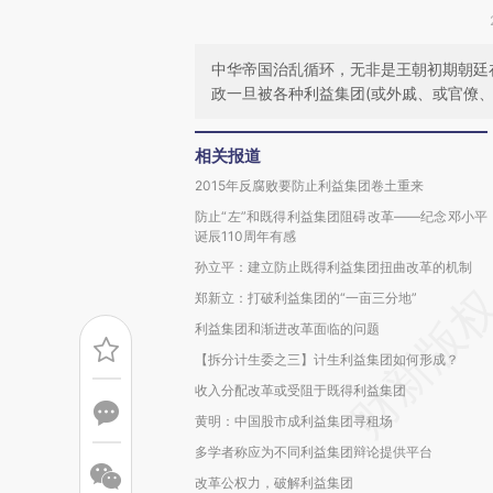
中华帝国治乱循环，无非是王朝初期朝廷
政一旦被各种利益集团(或外戚、或官僚
相关报道
2015年反腐败要防止利益集团卷土重来
防止“左”和既得利益集团阻碍改革——纪念邓小平
诞辰110周年有感
孙立平：建立防止既得利益集团扭曲改革的机制
郑新立：打破利益集团的“一亩三分地”
利益集团和渐进改革面临的问题
【拆分计生委之三】计生利益集团如何形成？
收入分配改革或受阻于既得利益集团
黄明：中国股市成利益集团寻租场
多学者称应为不同利益集团辩论提供平台
改革公权力，破解利益集团