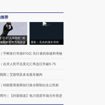
辑推荐
侵”还是“人道危机” 难
撕裂西班牙飞地休达
显影｜瓜农的漫长等待
｜
宇树发行市值610亿 先行者的加速和考验
｜
在岸人民币兑美元汇率连日升破6.75
我闻
｜
艾路明及多名股东被拘
｜
特朗普再签两份行政令限制出生公民权
周刊
｜
【封面报道】电力现货市场元年突进