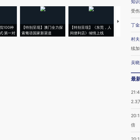
知识
受伤
【推广】走
丁金
找100种
【特别呈现】澳门全力探
【特别呈现】《东莞，人
会，让数智科
式·第一对
索葡语国家新渠道
间便利店》倾情上线
业
村夫
续加
吴晓
最
21:
2.
20:
倍
20:1