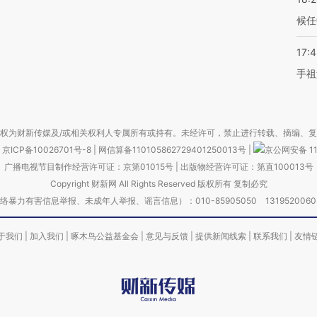
候任
17:
手祖
权为财新传媒及/或相关权利人专属所有或持有。未经许可，禁止进行转载、摘编、
京ICP备10026701号-8
|
网信算备110105862729401250013号
|
京公网安备 11
广播电视节目制作经营许可证：京第01015号
|
出版物经营许可证：第直100013号
Copyright 财新网 All Rights Reserved 版权所有 复制必究
害信息举报、未成年人举报、谣言信息）：010-85905050 13195200605 举报邮
于我们
|
加入我们
|
啄木鸟公益基金会
|
意见与反馈
|
提供新闻线索
|
联系我们
|
友情