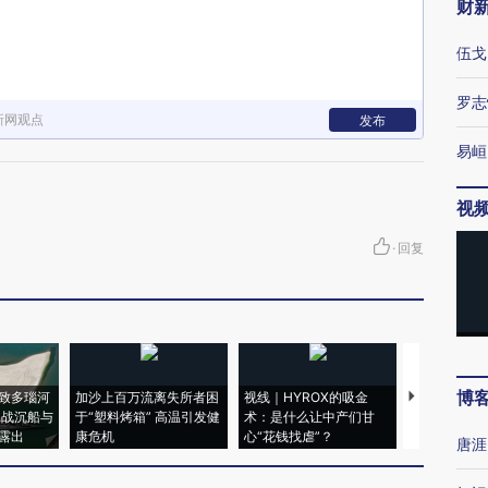
财
伍戈
罗志
新网观点
发布
易峘
视
·
回复
博
致多瑙河
加沙上百万流离失所者困
视线｜HYROX的吸金
马航飞行员
二战沉船与
于“塑料烤箱” 高温引发健
术：是什么让中产们甘
粒摇头丸 尿
露出
康危机
心“花钱找虐”？
毒品
唐涯