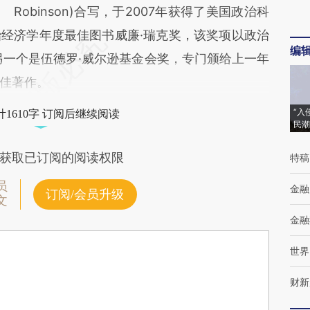
Robinson)合写，于2007年获得了美国政治科
经济学年度最佳图书威廉·瑞克奖，该奖项以政治
编
另一个是伍德罗·威尔逊基金会奖，专门颁给上一年
佳著作。
“入
1610字 订阅后继续阅读
民潮
获取已订阅的阅读权限
特稿
员
金融
订阅/会员升级
文
金融
世界
财新