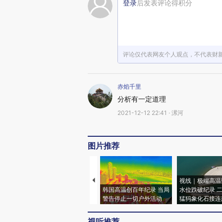
登录
后发表评论得积分
评论仅代表网友个人观点，不代表财
赤焰千里
分析有一定道理
2021-12-12 22:41 · 漯河
图片推荐
视线｜极端高温
韩国高温创百年纪录 当局
水位跌破纪录 
警告停止一切户外活动
猛犸象化石接连
视听推荐