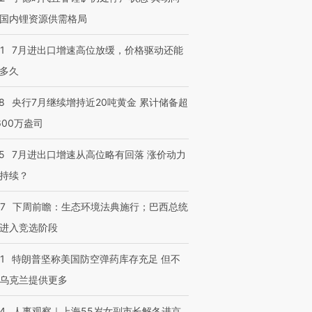
国内锂资源供需格局
1
7月进出口增速高位放缓，价格驱动还能
多久
8
央行7月继续增持近20吨黄金 累计储备超
600万盎司
5
7月进出口增速从高位略有回落 涨价动力
持续？
07
下周前瞻：生态环境法典施行；巴西总统
进入竞选阶段
1
特朗普坚称美国防空弹药库存充足 但不
乌克兰提供更多
24
人事观察｜上海55岁女副市长解冬进京