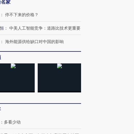
新名家
：
停不下来的价格？
恒
：
中美人工智能竞争：道路比技术更重要
：
海外能源供给缺口对中国的影响
频
客
跨国走私7万
视线｜被称为“蟑螂”的印
视线｜“入侵”还是“人道危
检体内含3种
度Z世代 用街头抗争将教
机”？难民潮撕裂西班牙
秘鲁纳斯
育部长拱下台
飞地休达
13人遇难
：
多看少动