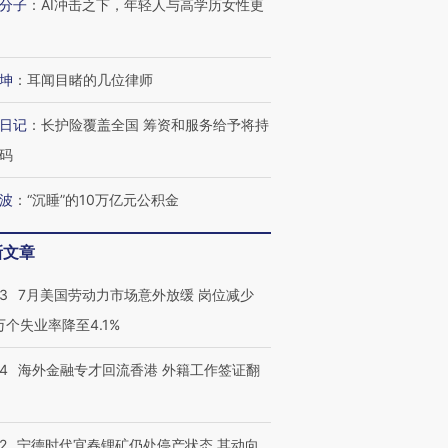
分子
：
AI冲击之下，年轻人与高学历女性更
进第四届链博
【商旅对话】华住集团
坤
：
耳闻目睹的几位律师
技“链”接产
【特别呈现】寻找100种
CFO：不靠规模取胜，华
【特别呈
有意思的生活方式·第三对
住三大增长引擎是什么？
有意思的
日记
：
长护险覆盖全国 筹资和服务给予将持
码
波
：
“沉睡”的10万亿元公积金
新文章
43
7月美国劳动力市场意外放缓 岗位减少
3万个失业率降至4.1%
14
海外金融专才回流香港 外籍工作签证翻
2
宁德时代宜春锂矿仍处停产状态 其动向