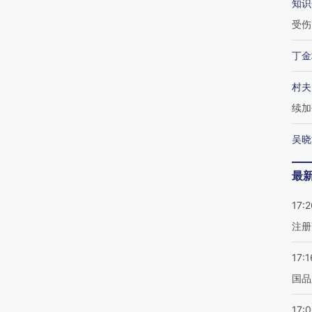
知识
受伤
丁金
村夫
续加
吴晓
最
17:2
注册
17:1
国品
17: