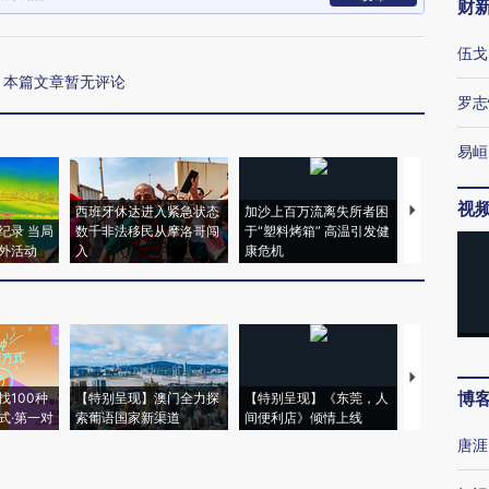
财
伍戈
本篇文章暂无评论
罗志
易峘
视
西班牙休达进入紧急状态
加沙上百万流离失所者困
马航飞行员
纪录 当局
数千非法移民从摩洛哥闯
于“塑料烤箱” 高温引发健
粒摇头丸 尿
外活动
入
康危机
毒品
【推广】走
博
找100种
【特别呈现】澳门全力探
【特别呈现】《东莞，人
会，让数智科
式·第一对
索葡语国家新渠道
间便利店》倾情上线
业
唐涯