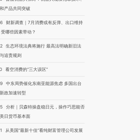
和产品共同突破
56
财新调查｜7月消费或有反弹、出口维持
 受哪些因素带动？
42
生态环境法典将施行 最高法明确新旧法
与追责规则
0
看空消费的“三大误区”
59
中东局势催化东南亚能源焦虑 多国出台
新政加速转型
05
分析｜贝森特操盘稳日元，操作巧思能否
美日货币基本面
1
从美国“最新十佳”看纯财富管理公司发展