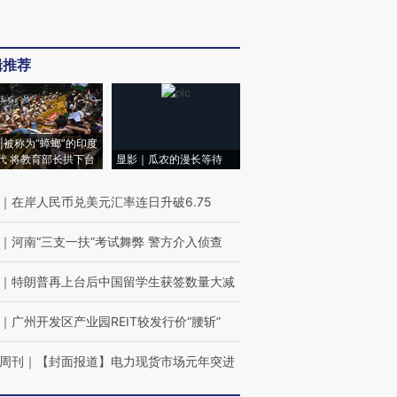
辑推荐
|被称为“蟑螂”的印度
代 将教育部长拱下台
显影｜瓜农的漫长等待
｜
在岸人民币兑美元汇率连日升破6.75
｜
河南“三支一扶”考试舞弊 警方介入侦查
｜
特朗普再上台后中国留学生获签数量大减
｜
广州开发区产业园REIT较发行价“腰斩”
周刊
｜
【封面报道】电力现货市场元年突进