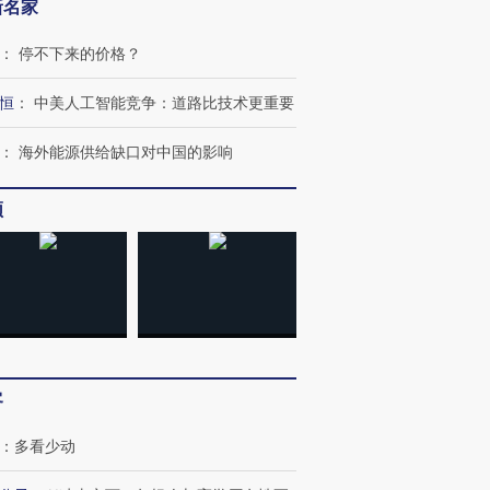
新名家
：
停不下来的价格？
恒
：
中美人工智能竞争：道路比技术更重要
：
海外能源供给缺口对中国的影响
频
跨国走私7万
视线｜HYROX的吸金
视线｜被
检体内含3种
术：是什么让中产们甘
泽连斯基密集出访美英 索
度Z世代
心“花钱找虐”？
要防空导弹“救急”
育部长拱
进第四届链博
【商旅对话】华住集团
客
技“链”接产
【特别呈现】寻找100种
CFO：不靠规模取胜，华
【特别呈
有意思的生活方式·第三对
住三大增长引擎是什么？
有意思的
：
多看少动