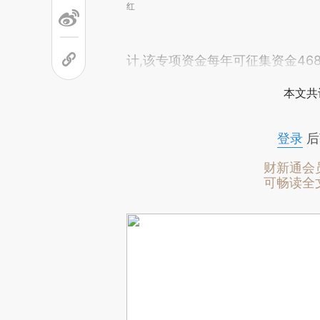
红
计,该专项资金每年可征集资金46
本文共
登录
后
财新通会
可畅读全