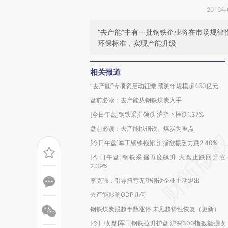
2016年
“去产能”中有一批钢铁企业将在市场规
环保标准，实现产能升级
相关报道
“去产能”专项资启动征缴 预测年规模超460亿元
盘前必读：去产能从钢铁煤炭入手
[今日午盘]钢铁采掘领跌 沪指下挫跌1.37%
盘前必读：去产能以钢铁、煤炭为重点
[今日午盘]军工钢铁拖累 沪指欲振乏力跌2.40%
[今日午盘]钢铁采掘再度飙升 大盘止跌回升涨
2.39%
李克强：引导扭亏无望钢铁企业主动退出
去产能影响GDP几何
钢铁煤炭股超半数涨停 未见趋势性恢复（更新）
[今日收盘]军工钢铁拉升护盘 沪深300指数勉强收