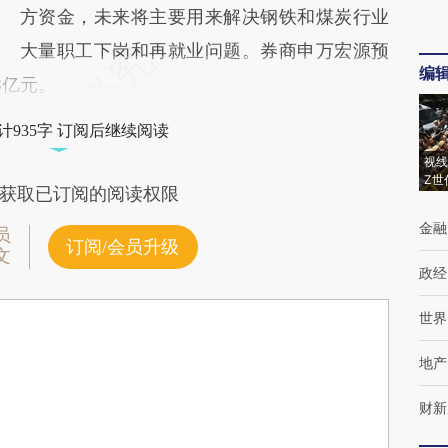
方资金，未来将主要用来解决钢铁和煤炭行业
大量职工下岗和再就业问题。券商申万宏源预
编
8亿元。
计935字 订阅后继续阅读
视线
Z世
获取已订阅的阅读权限
金融
员
订阅/会员升级
文
政经
世界
地产
财新