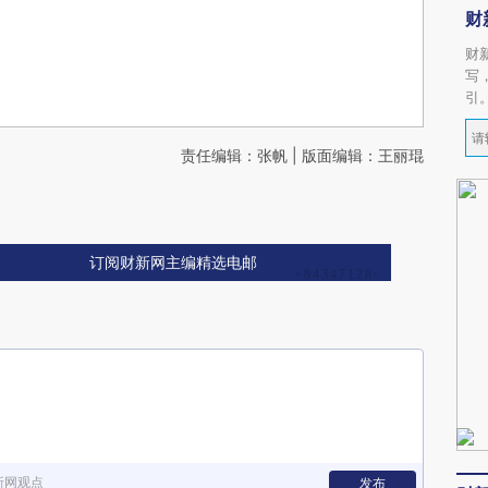
财
财
写
引
责任编辑：张帆 | 版面编辑：王丽琨
订阅财新网主编精选电邮
新网观点
发布