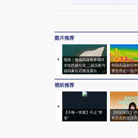
图片推荐
视线｜极端高温致多瑙河
水位跌破纪录 二战沉船与
韩国高温创百年
猛犸象化石接连露出
警告停止一切户
视听推荐
【不唯一答案】不止“养
【特别呈现】寻
老”
有意思的生活方