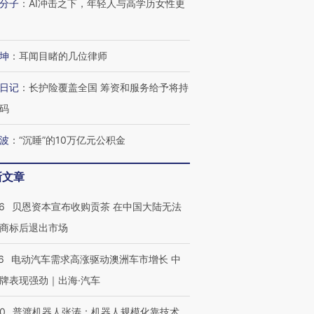
分子
：
AI冲击之下，年轻人与高学历女性更
坤
：
耳闻目睹的几位律师
日记
：
长护险覆盖全国 筹资和服务给予将持
码
波
：
“沉睡”的10万亿元公积金
新文章
6
贝恩资本宣布收购贡茶 在中国大陆无法
商标后退出市场
6
电动汽车需求高涨驱动澳洲车市增长 中
牌表现强劲｜出海·汽车
00
普渡机器人张涛：机器人规模化靠技术、