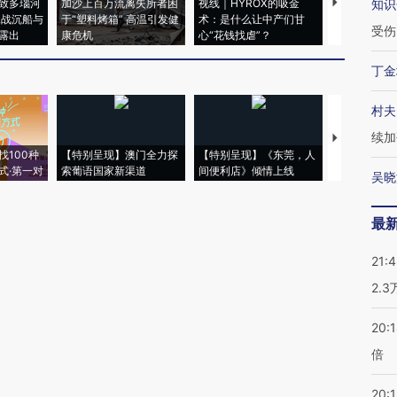
致多瑙河
加沙上百万流离失所者困
视线｜HYROX的吸金
马航飞行员
知识
二战沉船与
于“塑料烤箱” 高温引发健
术：是什么让中产们甘
粒摇头丸 尿
受伤
露出
康危机
心“花钱找虐”？
毒品
丁金
村夫
续加
【推广】走
找100种
【特别呈现】澳门全力探
【特别呈现】《东莞，人
会，让数智科
式·第一对
索葡语国家新渠道
间便利店》倾情上线
业
吴晓
最
21:
2.
20:
倍
20:1