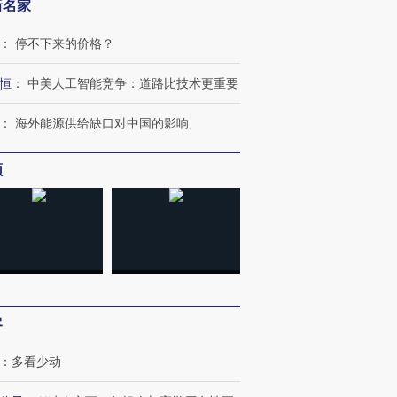
新名家
：
停不下来的价格？
恒
：
中美人工智能竞争：道路比技术更重要
：
海外能源供给缺口对中国的影响
频
客
：
多看少动