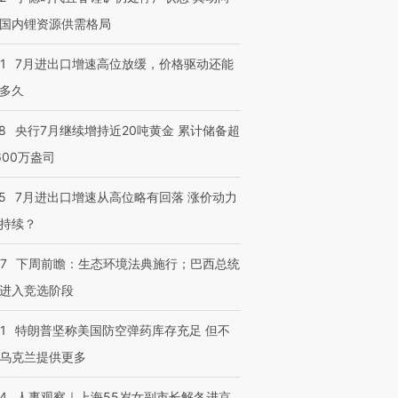
国内锂资源供需格局
1
7月进出口增速高位放缓，价格驱动还能
多久
8
央行7月继续增持近20吨黄金 累计储备超
600万盎司
5
7月进出口增速从高位略有回落 涨价动力
持续？
07
下周前瞻：生态环境法典施行；巴西总统
进入竞选阶段
1
特朗普坚称美国防空弹药库存充足 但不
乌克兰提供更多
24
人事观察｜上海55岁女副市长解冬进京