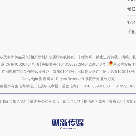
候任
17:
手祖
权为财新传媒及/或相关权利人专属所有或持有。未经许可，禁止进行转载、摘编、
京ICP备10026701号-8
|
网信算备110105862729401250013号
|
京公网安备 11
广播电视节目制作经营许可证：京第01015号
|
出版物经营许可证：第直100013号
Copyright 财新网 All Rights Reserved 版权所有 复制必究
害信息举报、未成年人举报、谣言信息）：010-85905050 13195200605 举报邮
于我们
|
加入我们
|
啄木鸟公益基金会
|
意见与反馈
|
提供新闻线索
|
联系我们
|
友情