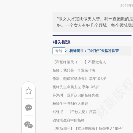
2016年
“做女人肯定比做男人苦。我一直抱歉的
好。一个女人有好几个领域，每个领域我只
相关报道
专题
杨绛离世：“我们仨”天堂将饮茶
【和杨绛聊天（一）】不愿做名人
杨绛：我只是一个业余作者
作家、翻译家杨绛去世 享年105岁
杨绛先生今晨去世 享年105岁
薛鸿时：我所认识的杨绛先生
杨绛生平与创作大事记
钱锺书： 《干校六记》序言
钱锺书生命中的杨绛
【财新周刊】【京华奇闻录】钱锺书之“弟子”