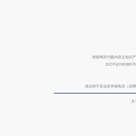
财新网所刊载内容之知识产
京ICP证090880号
违法和不良信息举报电话（涉网络暴力有
关