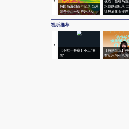
视线｜极端高温
韩国高温创百年纪录 当局
水位跌破纪录 
警告停止一切户外活动
猛犸象化石接连
视听推荐
【不唯一答案】不止“养
【特别呈现】寻
老”
有意思的生活方