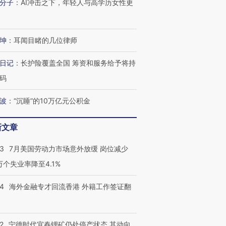
跨国走私7万
分子
：
AI冲击之下，年轻人与高学历女性更
视线｜被称为“蟑螂”的印
视线｜“入侵”还是“人道危
检体内含3种
度Z世代 用街头抗争将教
机”？难民潮撕裂西班牙
秘鲁纳斯
育部长拱下台
飞地休达
13人遇难
坤
：
耳闻目睹的几位律师
日记
：
长护险覆盖全国 筹资和服务给予将持
码
进第四届链博
【商旅对话】华住集团
技“链”接产
【特别呈现】寻找100种
CFO：不靠规模取胜，华
【特别呈
有意思的生活方式·第三对
住三大增长引擎是什么？
有意思的
波
：
“沉睡”的10万亿元公积金
新文章
43
7月美国劳动力市场意外放缓 岗位减少
3万个失业率降至4.1%
14
海外金融专才回流香港 外籍工作签证翻
2
宁德时代宜春锂矿仍处停产状态 其动向