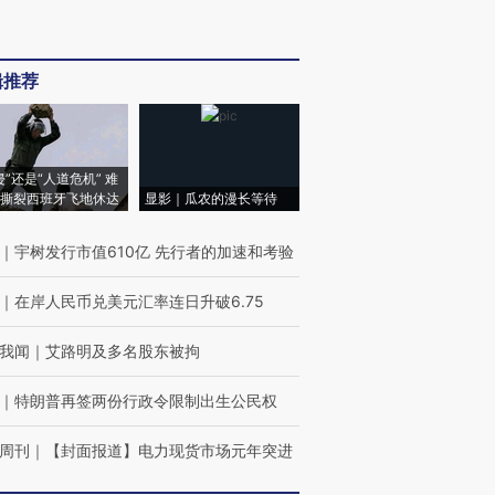
辑推荐
侵”还是“人道危机” 难
撕裂西班牙飞地休达
显影｜瓜农的漫长等待
｜
宇树发行市值610亿 先行者的加速和考验
｜
在岸人民币兑美元汇率连日升破6.75
我闻
｜
艾路明及多名股东被拘
｜
特朗普再签两份行政令限制出生公民权
周刊
｜
【封面报道】电力现货市场元年突进