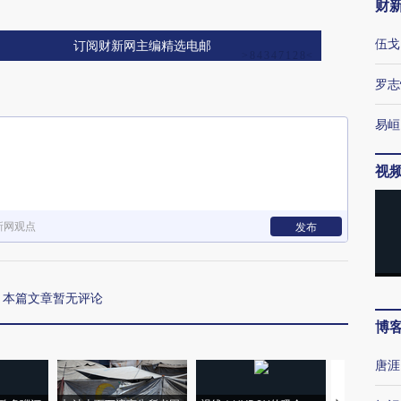
财
伍戈
订阅财新网主编精选电邮
罗志
易峘
视
新网观点
发布
本篇文章暂无评论
博
唐涯