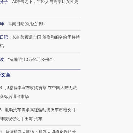
分子
：
AI冲击之下，年轻人与高学历女性更
坤
：
耳闻目睹的几位律师
日记
：
长护险覆盖全国 筹资和服务给予将持
码
OX的吸金
马航飞行员跨国走私7万
视线｜被称为“蟑螂”的印
波
：
“沉睡”的10万亿元公积金
让中产们甘
粒摇头丸 尿检体内含3种
度Z世代 用街头抗争将教
秘鲁纳斯
”？
毒品
育部长拱下台
13人遇难
新文章
6
贝恩资本宣布收购贡茶 在中国大陆无法
商标后退出市场
进第四届链博
【商旅对话】华住集团
技“链”接产
【特别呈现】寻找100种
CFO：不靠规模取胜，华
【特别呈
6
电动汽车需求高涨驱动澳洲车市增长 中
有意思的生活方式·第三对
住三大增长引擎是什么？
有意思的
牌表现强劲｜出海·汽车
00
普渡机器人张涛：机器人规模化靠技术、