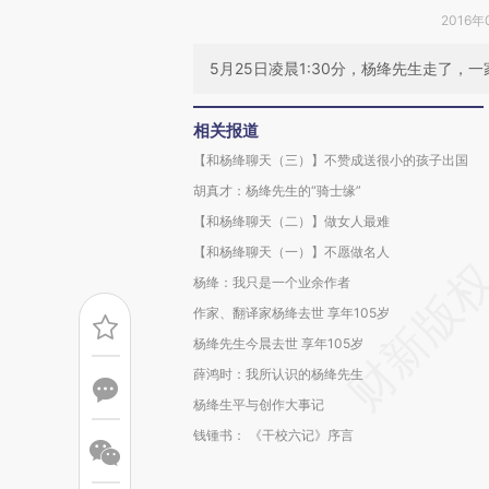
2016年
5月25日凌晨1:30分，杨绛先生走了，
相关报道
【和杨绛聊天（三）】不赞成送很小的孩子出国
胡真才：杨绛先生的“骑士缘”
【和杨绛聊天（二）】做女人最难
【和杨绛聊天（一）】不愿做名人
杨绛：我只是一个业余作者
作家、翻译家杨绛去世 享年105岁
杨绛先生今晨去世 享年105岁
薛鸿时：我所认识的杨绛先生
杨绛生平与创作大事记
钱锺书： 《干校六记》序言