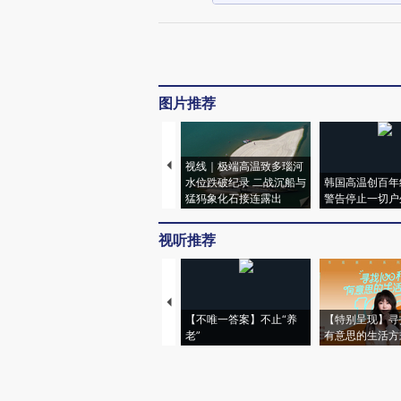
图片推荐
视线｜极端高温致多瑙河
水位跌破纪录 二战沉船与
韩国高温创百年
猛犸象化石接连露出
警告停止一切户
视听推荐
【不唯一答案】不止“养
【特别呈现】寻
老”
有意思的生活方