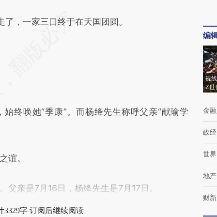
走了，一家三口终于在天国团圆。
编
视线
Z世
金融
终唤她“季康”。而杨绛先生称呼父亲“献瑜学
政经
世界
之谊。
地产
亲是7月16日，杨绛先生是7月17日。
财新
3329字 订阅后继续阅读