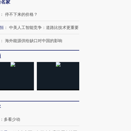
新名家
：
停不下来的价格？
恒
：
中美人工智能竞争：道路比技术更重要
：
海外能源供给缺口对中国的影响
频
客
：
多看少动