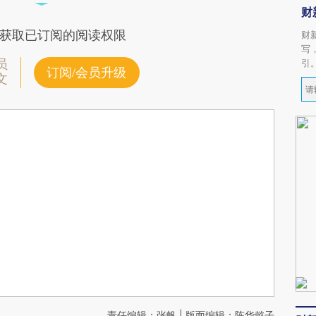
财
获取已订阅的阅读权限
财
写
员
引
订阅/会员升级
文
责任编辑：张帆 | 版面编辑：陈华懿子