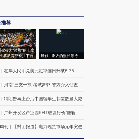
辑推荐
|被称为“蟑螂”的印度
代 将教育部长拱下台
显影｜瓜农的漫长等待
｜
在岸人民币兑美元汇率连日升破6.75
｜
河南“三支一扶”考试舞弊 警方介入侦查
｜
特朗普再上台后中国留学生获签数量大减
｜
广州开发区产业园REIT较发行价“腰斩”
周刊
｜
【封面报道】电力现货市场元年突进