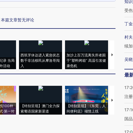
知识
受伤
本篇文章暂无评论
丁金
村夫
续加
西班牙休达进入紧急状态
加沙上百万流离失所者困
视线｜HYR
吴晓
纪录 当局
数千非法移民从摩洛哥闯
于“塑料烤箱” 高温引发健
术：是什么
外活动
入
康危机
心“花钱找虐
最
17:2
注册
【推广】走
找100种
【特别呈现】澳门全力探
【特别呈现】《东莞，人
会，让数智科
17:1
式·第一对
索葡语国家新渠道
间便利店》倾情上线
业
国品
17: