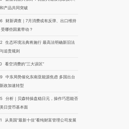
和产品共同突破
56
财新调查｜7月消费或有反弹、出口维持
 受哪些因素带动？
42
生态环境法典将施行 最高法明确新旧法
与追责规则
0
看空消费的“三大误区”
59
中东局势催化东南亚能源焦虑 多国出台
新政加速转型
05
分析｜贝森特操盘稳日元，操作巧思能否
美日货币基本面
1
从美国“最新十佳”看纯财富管理公司发展