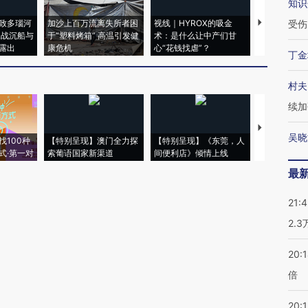
知识
致多瑙河
加沙上百万流离失所者困
视线｜HYROX的吸金
马航飞行员
受伤
二战沉船与
于“塑料烤箱” 高温引发健
术：是什么让中产们甘
粒摇头丸 尿
露出
康危机
心“花钱找虐”？
毒品
丁金
村夫
续加
【推广】走
吴晓
找100种
【特别呈现】澳门全力探
【特别呈现】《东莞，人
会，让数智科
式·第一对
索葡语国家新渠道
间便利店》倾情上线
业
最
21:
2.
20:
倍
20:1