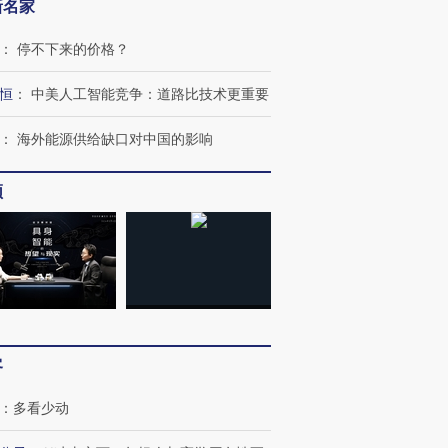
新名家
：
停不下来的价格？
恒
：
中美人工智能竞争：道路比技术更重要
：
海外能源供给缺口对中国的影响
频
客
：
多看少动