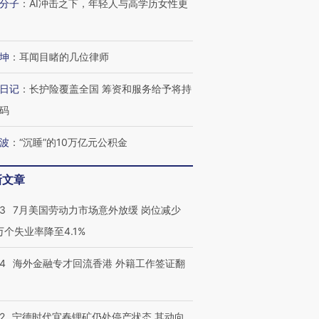
分子
：
AI冲击之下，年轻人与高学历女性更
跨国走私7万
视线｜被称为“蟑螂”的印
视线｜“入侵”还是“人道危
检体内含3种
度Z世代 用街头抗争将教
机”？难民潮撕裂西班牙
秘鲁纳斯
育部长拱下台
飞地休达
13人遇难
坤
：
耳闻目睹的几位律师
日记
：
长护险覆盖全国 筹资和服务给予将持
码
进第四届链博
【商旅对话】华住集团
波
：
“沉睡”的10万亿元公积金
技“链”接产
【特别呈现】寻找100种
CFO：不靠规模取胜，华
【特别呈
有意思的生活方式·第三对
住三大增长引擎是什么？
有意思的
新文章
43
7月美国劳动力市场意外放缓 岗位减少
3万个失业率降至4.1%
14
海外金融专才回流香港 外籍工作签证翻
2
宁德时代宜春锂矿仍处停产状态 其动向