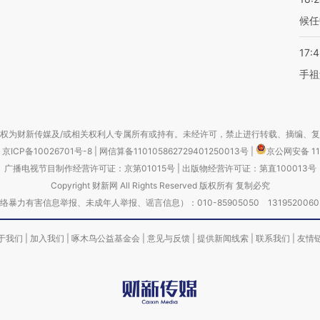
候任
17:
手祖
权为财新传媒及/或相关权利人专属所有或持有。未经许可，禁止进行转载、摘编、
京ICP备10026701号-8
|
网信算备110105862729401250013号
|
京公网安备 11
广播电视节目制作经营许可证：京第01015号
|
出版物经营许可证：第直100013号
Copyright 财新网 All Rights Reserved 版权所有 复制必究
害信息举报、未成年人举报、谣言信息）：010-85905050 13195200605 举报邮
于我们
|
加入我们
|
啄木鸟公益基金会
|
意见与反馈
|
提供新闻线索
|
联系我们
|
友情