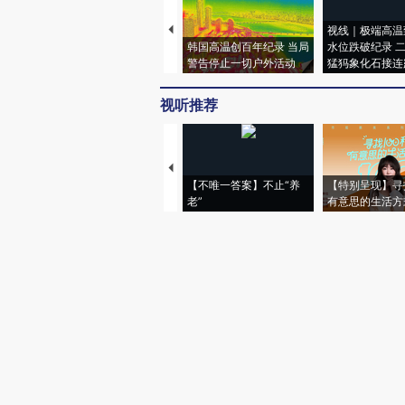
视线｜极端高温
韩国高温创百年纪录 当局
水位跌破纪录 
警告停止一切户外活动
猛犸象化石接连
视听推荐
【不唯一答案】不止“养
【特别呈现】寻
老”
有意思的生活方