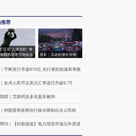
辑推荐
侵”还是“人道危机” 难
撕裂西班牙飞地休达
显影｜瓜农的漫长等待
｜
宇树发行市值610亿 先行者的加速和考验
｜
在岸人民币兑美元汇率连日升破6.75
我闻
｜
艾路明及多名股东被拘
｜
特朗普再签两份行政令限制出生公民权
周刊
｜
【封面报道】电力现货市场元年突进