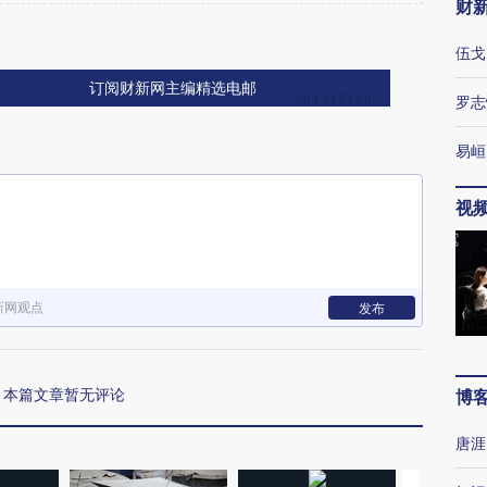
财
伍戈
订阅财新网主编精选电邮
罗志
易峘
视
新网观点
发布
本篇文章暂无评论
博
唐涯