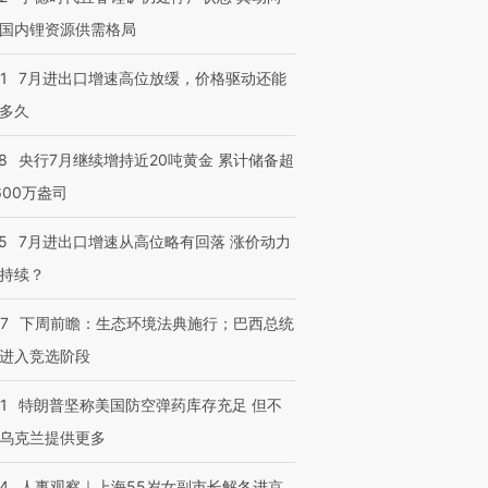
国内锂资源供需格局
1
7月进出口增速高位放缓，价格驱动还能
多久
8
央行7月继续增持近20吨黄金 累计储备超
600万盎司
5
7月进出口增速从高位略有回落 涨价动力
持续？
07
下周前瞻：生态环境法典施行；巴西总统
进入竞选阶段
1
特朗普坚称美国防空弹药库存充足 但不
乌克兰提供更多
24
人事观察｜上海55岁女副市长解冬进京