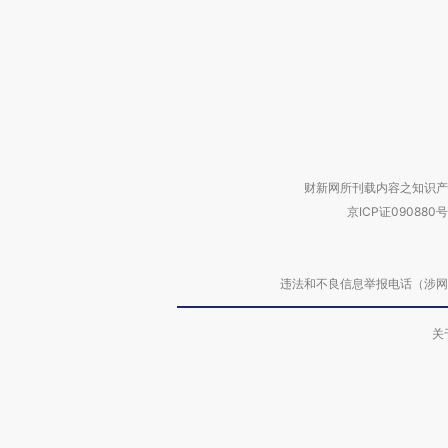
财新网所刊载内容之知识产
京ICP证090880号
违法和不良信息举报电话（涉网络暴力有
关