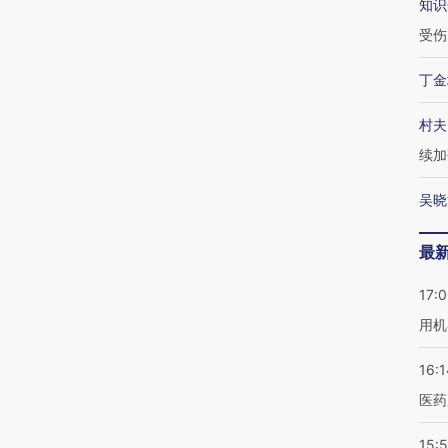
知识
受伤
丁金
村夫
续加
吴晓
最
17:
用机
16:1
医药
15:5