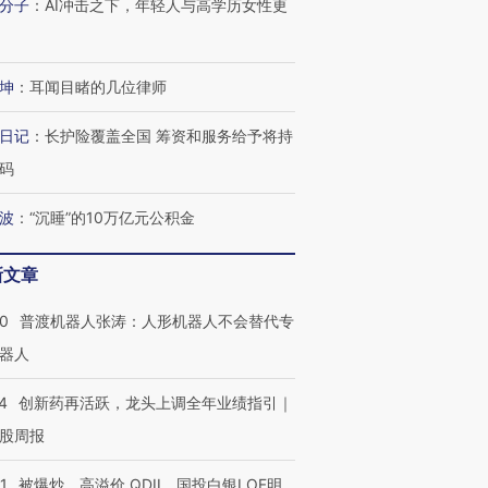
分子
：
AI冲击之下，年轻人与高学历女性更
坤
：
耳闻目睹的几位律师
日记
：
长护险覆盖全国 筹资和服务给予将持
码
波
：
“沉睡”的10万亿元公积金
新文章
00
普渡机器人张涛：人形机器人不会替代专
器人
4
创新药再活跃，龙头上调全年业绩指引｜
股周报
1
被爆炒、高溢价 QDII、国投白银LOF明