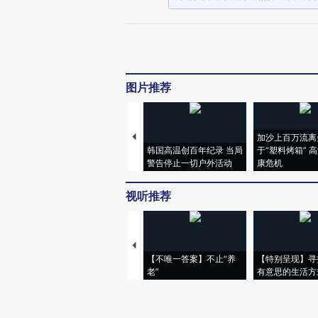
图片推荐
加沙上百万流离
韩国高温创百年纪录 当局
于“塑料烤箱” 
警告停止一切户外活动
康危机
视听推荐
【不唯一答案】不止“养
【特别呈现】寻
老”
有意思的生活方