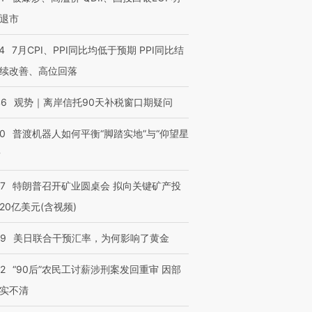
退市
4
7月CPI、PPI同比均低于预期 PPI同比结
续改善、高位回落
46
观势｜离岸信托90天补税窗口期疑问
00
普渡机器人如何平衡“脚踏实地”与“仰望星
？
57
特朗普召开矿业圆桌会 拟向关键矿产投
20亿美元(含视频)
09
美日联合干预汇率，为何影响了黄金
32
“90后”农民工讨薪涉刑案发回重审 因部
实不清