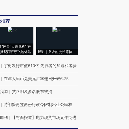
辑推荐
侵”还是“人道危机” 难
撕裂西班牙飞地休达
显影｜瓜农的漫长等待
｜
宇树发行市值610亿 先行者的加速和考验
｜
在岸人民币兑美元汇率连日升破6.75
我闻
｜
艾路明及多名股东被拘
｜
特朗普再签两份行政令限制出生公民权
周刊
｜
【封面报道】电力现货市场元年突进