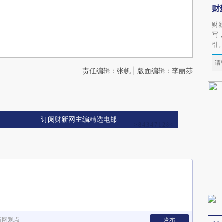
财
财
写
引
责任编辑：张帆 | 版面编辑：李丽莎
订阅财新网主编精选电邮
新网观点
发布