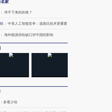
新名家
：
停不下来的价格？
恒
：
中美人工智能竞争：道路比技术更重要
：
海外能源供给缺口对中国的影响
频
”还是“人道危
湖北宜昌局部短时降雨
哈尔滨遭遇短时极端强降
撕裂西班牙
128毫米 紧急转移近
雨 3小时累计雨量超80毫
秘鲁纳斯
4000人
米
13人遇难
进第四届链博
【商旅对话】华住集团
客
技“链”接产
【特别呈现】寻找100种
CFO：不靠规模取胜，华
【特别呈
有意思的生活方式·第三对
住三大增长引擎是什么？
有意思的
：
多看少动