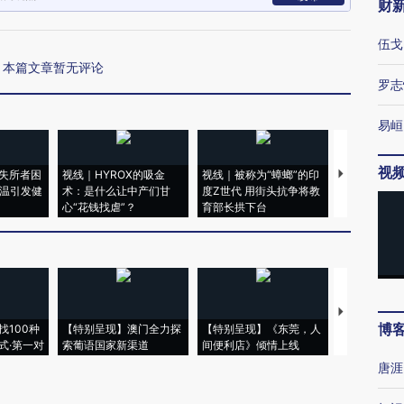
财
伍戈
本篇文章暂无评论
罗志
易峘
视
失所者困
视线｜HYROX的吸金
视线｜被称为“蟑螂”的印
视线｜“入侵
高温引发健
术：是什么让中产们甘
度Z世代 用街头抗争将教
机”？难民潮
心“花钱找虐”？
育部长拱下台
飞地休达
【推广】走
博
找100种
【特别呈现】澳门全力探
【特别呈现】《东莞，人
会，让数智科
式·第一对
索葡语国家新渠道
间便利店》倾情上线
业
唐涯