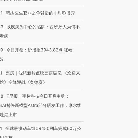
51
韩杰医生获罪之争背后的非对称博弈
43
以疾病为中心的陷阱：西班牙人为何不
看病
29
今日开盘：沪指报3943.82点 涨幅
0%
21
票房｜沈腾新片点映票房破亿 《欢迎来
馆》空降迎战《奥德赛》
58
T早报｜宇树科技今日开启申购；
enAI暂停新模型Astra部分研发工作；摩尔线
赴港上市
1
全球最快动车组CR450列车完成60万公
用考核