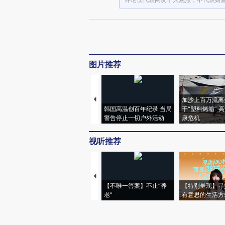
图片推荐
加沙上百万流离
韩国高温创百年纪录 当局
于“塑料烤箱” 
警告停止一切户外活动
康危机
视听推荐
【不唯一答案】不止“养
【特别呈现】寻
老”
有意思的生活方