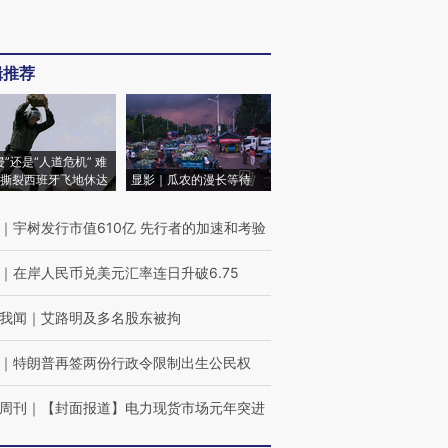
辑推荐
侵”还是“人道危机” 难
撕裂西班牙飞地休达
显影｜瓜农的漫长等待
｜
宇树发行市值610亿 先行者的加速和考验
｜
在岸人民币兑美元汇率连日升破6.75
我闻
｜
艾路明及多名股东被拘
｜
特朗普再签两份行政令限制出生公民权
周刊
｜
【封面报道】电力现货市场元年突进