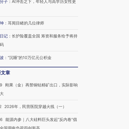
分子
：
AI冲击之下，年轻人与高学历女性更
坤
：
耳闻目睹的几位律师
日记
：
长护险覆盖全国 筹资和服务给予将持
码
波
：
“沉睡”的10万亿元公积金
新文章
09
刚果（金）再禁铜钴精矿出口，实际影响
大
2
2026年，民营医院穿越火线（一）
06
能源内参｜八大硅料巨头发起“反内卷”倡
全国用电负荷四创新高