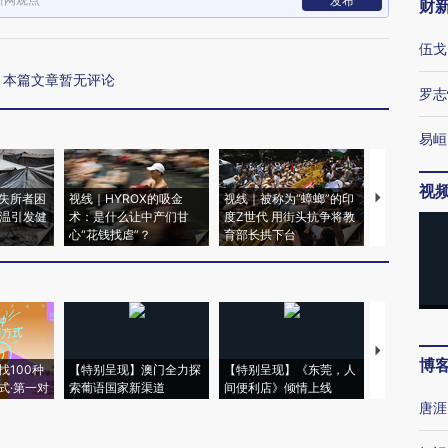
发布
财
伍戈
本篇文章暂无评论
罗志
易峘
视
失所者困
视线｜HYROX的吸金
视线｜被称为“蟑螂”的印
视线｜“入侵
高温引发健
术：是什么让中产们甘
度Z世代 用街头抗争将教
机”？难民潮
心“花钱找虐”？
育部长拱下台
飞地休达
【推广】走
博
找100种
【特别呈现】澳门全力探
【特别呈现】《东莞，人
会，让数智科
式·第一对
索葡语国家新渠道
间便利店》倾情上线
业
唐涯