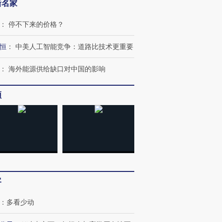
新名家
：
停不下来的价格？
恒
：
中美人工智能竞争：道路比技术更重要
：
海外能源供给缺口对中国的影响
频
”还是“人道危
湖北宜昌局部短时降雨
哈尔滨遭遇短时极端强降
一周天下
撕裂西班牙
128毫米 紧急转移近
雨 3小时累计雨量超80毫
枪杀8人
4000人
米
民涌入西
进第四届链博
【商旅对话】华住集团
客
技“链”接产
【特别呈现】寻找100种
CFO：不靠规模取胜，华
【特别呈
有意思的生活方式·第三对
住三大增长引擎是什么？
有意思的
：
多看少动