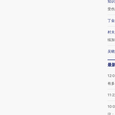
知识
受伤
丁金
村夫
续加
吴晓
最
12:
有多
11:2
10:
议；