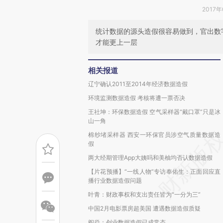
2017年
统计数据的源头造假很容易做到，官出数
才能更上一层
相关报道
辽宁确认2011至2014年经济数据造假
环境监测数据造假 考核将遭一票否决
王社坤：环保数据造假 空气采样器“戴口罩”只是冰
山一角
棉纱堵采样器 西安一环保官员涉空气质量数据造
假
两大经期管理App大姨吗和美柚均否认数据造假
【片花预播】“一线人物”专访奉佑生：正面回应直
播行业数据造假问题
叶青：财政事权和支出责任皆为“一分为三”
中国2月电影票房超美国 遭遇数据造假质疑
阎焱：创业数据造假已成常态