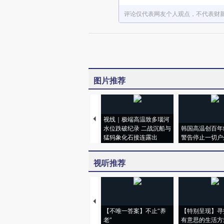
评论仅代表网友个人观点，不代表财
图片推荐
视线｜极端高温致多瑙河
水位跌破纪录 二战沉船与
韩国高温创百年
猛犸象化石接连露出
警告停止一切户
视听推荐
【不唯一答案】不止“养
【特别呈现】寻
老”
有意思的生活方