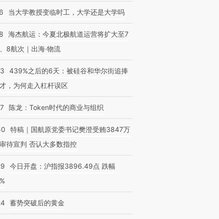
6
当大学教授变临时工，大学还是大学吗
8
海杰航运：今夏北极航道运营将扩大至7
、8航次｜出海·物流
53
439%之后的6天：被硅谷和华尔街追捧
才，为何走入杠杆误区
07
陈龙：Token时代的商业与组织
50
特稿｜国航原党委书记樊澄受贿3847万
审待宣判 否认大多数指控
29
今日开盘：沪指报3896.49点 跌幅
0%
24
蓄势突破后的黄金