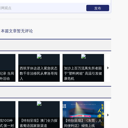
新网观点
发布
本篇文章暂无评论
西班牙休达进入紧急状态
加沙上百万流离失所者困
视线｜HYR
纪录 当局
数千非法移民从摩洛哥闯
于“塑料烤箱” 高温引发健
术：是什么
外活动
入
康危机
心“花钱找虐
【推广】走
找100种
【特别呈现】澳门全力探
【特别呈现】《东莞，人
会，让数智科
式·第一对
索葡语国家新渠道
间便利店》倾情上线
业