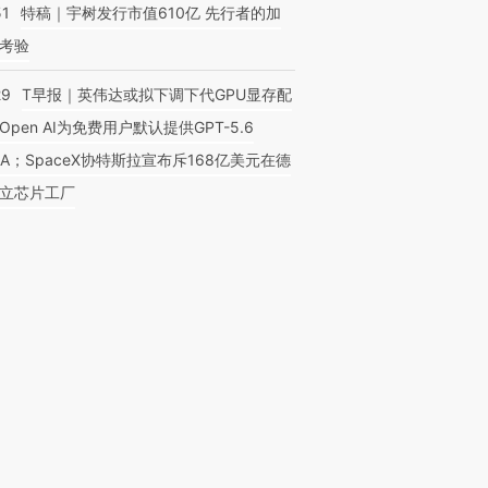
51
特稿｜宇树发行市值610亿 先行者的加
考验
29
T早报｜英伟达或拟下调下代GPU显存配
Open AI为免费用户默认提供GPT-5.6
NA；SpaceX协特斯拉宣布斥168亿美元在德
立芯片工厂