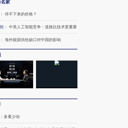
新名家
：
停不下来的价格？
恒
：
中美人工智能竞争：道路比技术更重要
：
海外能源供给缺口对中国的影响
频
OX的吸金
马航飞行员跨国走私7万
视线｜被称为“蟑螂”的印
让中产们甘
粒摇头丸 尿检体内含3种
度Z世代 用街头抗争将教
秘鲁纳斯
”？
毒品
育部长拱下台
13人遇难
客
：
多看少动