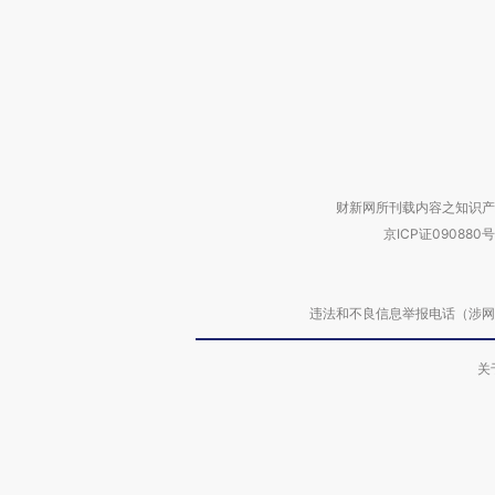
财新网所刊载内容之知识产
京ICP证090880号
违法和不良信息举报电话（涉网络暴力有
关