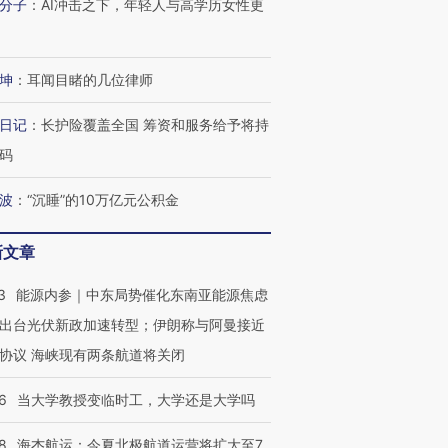
分子
：
AI冲击之下，年轻人与高学历女性更
进第四届链博
【商旅对话】华住集团
技“链”接产
【特别呈现】寻找100种
CFO：不靠规模取胜，华
【特别呈
有意思的生活方式·第三对
住三大增长引擎是什么？
有意思的
坤
：
耳闻目睹的几位律师
日记
：
长护险覆盖全国 筹资和服务给予将持
码
波
：
“沉睡”的10万亿元公积金
新文章
3
能源内参｜中东局势催化东南亚能源焦虑
出台光伏新政加速转型；伊朗称与阿曼接近
协议 海峡现有两条航道将关闭
6
当大学教授变临时工，大学还是大学吗
8
海杰航运：今夏北极航道运营将扩大至7