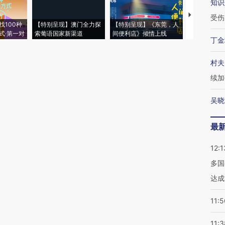
知识
【推广】走
受伤
找100种
【特别呈现】澳门全力探
【特别呈现】《东莞，人
会，让数智科
式·第一对
索葡语国家新渠道
间便利店》倾情上线
业
丁金
村夫
续加
吴晓
最
12:1
多国
达成
11:5
11:3