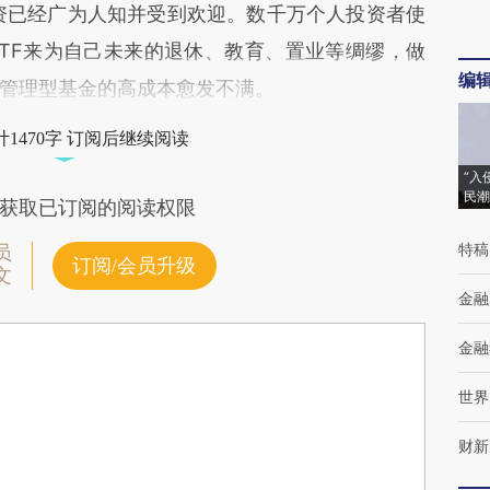
已经广为人知并受到欢迎。数千万个人投资者使
TF来为自己未来的退休、教育、置业等绸缪，做
编
管理型基金的高成本愈发不满。
1470字 订阅后继续阅读
“入
民潮
获取已订阅的阅读权限
特稿
员
订阅/会员升级
文
金融
金融
世界
财新