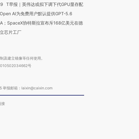
29
T早报｜英伟达或拟下调下代GPU显存配
Open AI为免费用户默认提供GPT-5.6
NA；SpaceX协特斯拉宣布斥168亿美元在德
立芯片工厂
复制及建立镜像等任何使用。
010502034662号
箱：laixin@caixin.com
链接