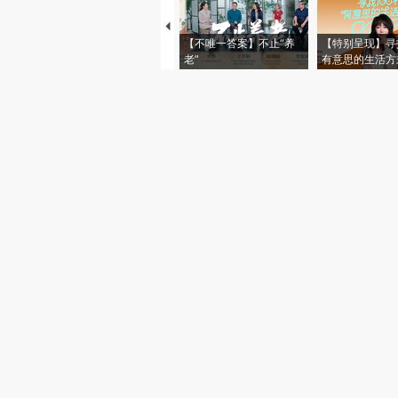
【不唯一答案】不止“养
【特别呈现】寻
老”
有意思的生活方