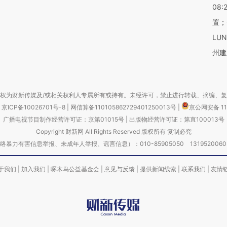
08:
置；
LU
州建
权为财新传媒及/或相关权利人专属所有或持有。未经许可，禁止进行转载、摘编、
京ICP备10026701号-8
|
网信算备110105862729401250013号
|
京公网安备 11
广播电视节目制作经营许可证：京第01015号
|
出版物经营许可证：第直100013号
Copyright 财新网 All Rights Reserved 版权所有 复制必究
害信息举报、未成年人举报、谣言信息）：010-85905050 13195200605 举报邮
于我们
|
加入我们
|
啄木鸟公益基金会
|
意见与反馈
|
提供新闻线索
|
联系我们
|
友情