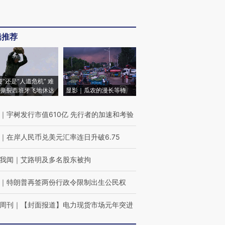
辑推荐
侵”还是“人道危机” 难
撕裂西班牙飞地休达
显影｜瓜农的漫长等待
｜
宇树发行市值610亿 先行者的加速和考验
｜
在岸人民币兑美元汇率连日升破6.75
我闻
｜
艾路明及多名股东被拘
｜
特朗普再签两份行政令限制出生公民权
周刊
｜
【封面报道】电力现货市场元年突进