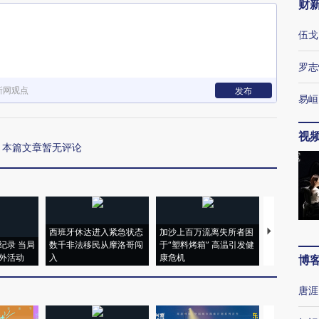
财
伍戈
罗志
新网观点
发布
易峘
视
本篇文章暂无评论
西班牙休达进入紧急状态
加沙上百万流离失所者困
视线｜HYR
纪录 当局
数千非法移民从摩洛哥闯
于“塑料烤箱” 高温引发健
术：是什么
外活动
入
康危机
心“花钱找虐
博
唐涯