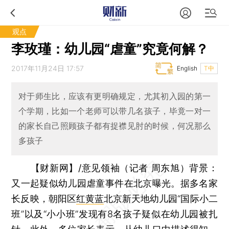
观点
李玫瑾：幼儿园“虐童”究竟何解？
2017年11月24日 17:57
English
T中
对于师生比，应该有更明确规定，尤其初入园的第一
个学期，比如一个老师可以带几名孩子，毕竟一对一
的家长自己照顾孩子都有捉襟见肘的时候，何况那么
多孩子
【财新网】/意见领袖（记者 周东旭）
背景：
又一起疑似幼儿园虐童事件在北京曝光。据多名家
长反映，朝阳区
红黄蓝
北京新天地幼儿园“国际小二
班”以及“小小班”发现有8名孩子疑似在幼儿园被扎