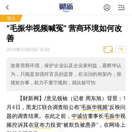
观点
“毛振华视频喊冤” 营商环境如何改
善
2018年01月05日 18:58
T中
改善营商环境，保护企业以及企业家利益，聂辉华认
为，只能是加强对官员的监督，在法治的框架内，按
规矩办事，权力不遵守规则，就比较可怕
【财新网】/意见领袖（记者 周东旭）
背景：1
月4日，黑龙江联合调查组公布“
毛振华视频
”反映问
题的调查结果。在此之前，
中诚信
董事长
毛振华
视
频控诉其在
亚布力
投资“被欺负被愚弄”，在网络上