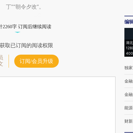
丁”“朝令夕改”。
编
2260字 订阅后继续阅读
湖北
获取已订阅的阅读权限
12
40
员
订阅/会员升级
文
独家
金融
金融
能源
财新