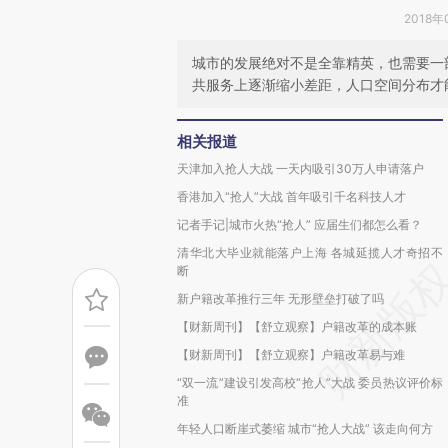
2018年
城市的发展绝对不是全靠精英，也需要一
共服务上逐渐缩小差距，人口空间分布才
相关报道
天津加入抢人大战 一天内吸引30万人申请落户
香港加入“抢人”大战 首年吸引千名科技人才
记者手记|城市火热“抢人” 应届生们都怎么看？
清华北大毕业就能落户上海 各城延揽人才奇招不
断
新户籍改革推行三年 无形壁垒打破了吗
【财新周刊】【舒立观察】户籍改革的成本账
【财新周刊】【舒立观察】户籍改革易与难
“双一流”建设引发高校“抢人”大战 委员热议评价标
准
年轻人口断崖式萎缩 城市“抢人大战” 该走向何方