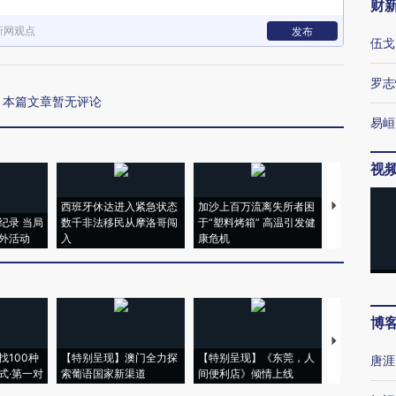
财
新网观点
发布
伍戈
罗志
本篇文章暂无评论
易峘
视
西班牙休达进入紧急状态
加沙上百万流离失所者困
视线｜HYR
纪录 当局
数千非法移民从摩洛哥闯
于“塑料烤箱” 高温引发健
术：是什么
外活动
入
康危机
心“花钱找虐
博
【推广】走
找100种
【特别呈现】澳门全力探
【特别呈现】《东莞，人
会，让数智科
唐涯
式·第一对
索葡语国家新渠道
间便利店》倾情上线
业