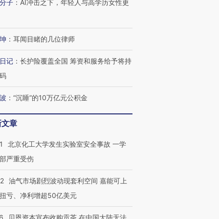
分子
：
AI冲击之下，年轻人与高学历女性更
坤
：
耳闻目睹的几位律师
日记
：
长护险覆盖全国 筹资和服务给予将持
码
波
：
“沉睡”的10万亿元公积金
新文章
1
北京化工大学发生实验室安全事故 一学
部严重受伤
22
油气市场剧烈波动现套利空间 嘉能可上
扭亏、净利增超50亿美元
6
贝恩资本宣布收购贡茶 在中国大陆无法