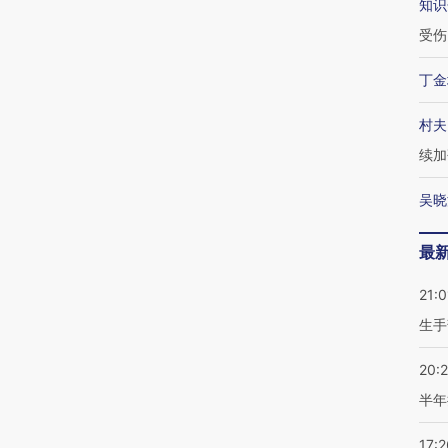
知识
受伤
丁金
村夫
续加
吴晓
最
21:0
生手
20:
半年
17:2