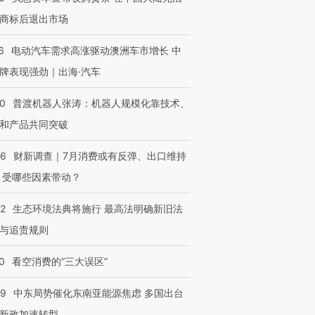
商标后退出市场
6
电动汽车需求高涨驱动澳洲车市增长 中
牌表现强劲｜出海·汽车
00
普渡机器人张涛：机器人规模化靠技术、
和产品共同突破
56
财新调查｜7月消费或有反弹、出口维持
 受哪些因素带动？
42
生态环境法典将施行 最高法明确新旧法
与追责规则
0
看空消费的“三大误区”
59
中东局势催化东南亚能源焦虑 多国出台
新政加速转型