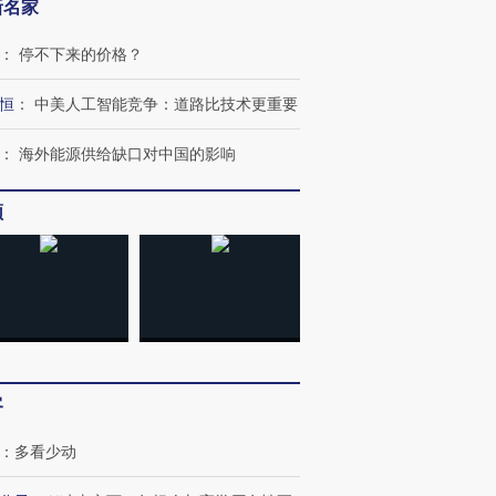
新名家
：
停不下来的价格？
恒
：
中美人工智能竞争：道路比技术更重要
：
海外能源供给缺口对中国的影响
频
OX的吸金
马航飞行员跨国走私7万
视线｜被称为“蟑螂”的印
让中产们甘
粒摇头丸 尿检体内含3种
度Z世代 用街头抗争将教
秘鲁纳斯
”？
毒品
育部长拱下台
13人遇难
客
进第四届链博
【商旅对话】华住集团
技“链”接产
【特别呈现】寻找100种
CFO：不靠规模取胜，华
【特别呈
：
多看少动
有意思的生活方式·第三对
住三大增长引擎是什么？
有意思的