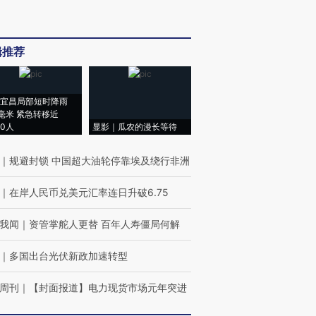
辑推荐
宜昌局部短时降雨
8毫米 紧急转移近
00人
显影｜瓜农的漫长等待
｜
规避封锁 中国超大油轮停靠埃及绕行非洲
｜
在岸人民币兑美元汇率连日升破6.75
我闻
｜
资管掌舵人更替 百年人寿僵局何解
｜
多国出台光伏新政加速转型
周刊
｜
【封面报道】电力现货市场元年突进