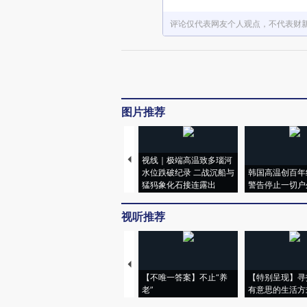
评论仅代表网友个人观点，不代表财
图片推荐
视线｜极端高温致多瑙河
水位跌破纪录 二战沉船与
韩国高温创百年
猛犸象化石接连露出
警告停止一切户
视听推荐
【不唯一答案】不止“养
【特别呈现】寻
老”
有意思的生活方