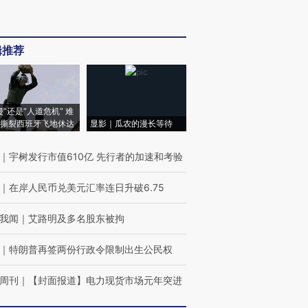
辑推荐
侵”还是“人道危机” 难
撕裂西班牙飞地休达
显影｜瓜农的漫长等待
｜
宇树发行市值610亿 先行者的加速和考验
｜
在岸人民币兑美元汇率连日升破6.75
我闻
｜
艾路明及多名股东被拘
｜
特朗普再签两份行政令限制出生公民权
周刊
｜
【封面报道】电力现货市场元年突进