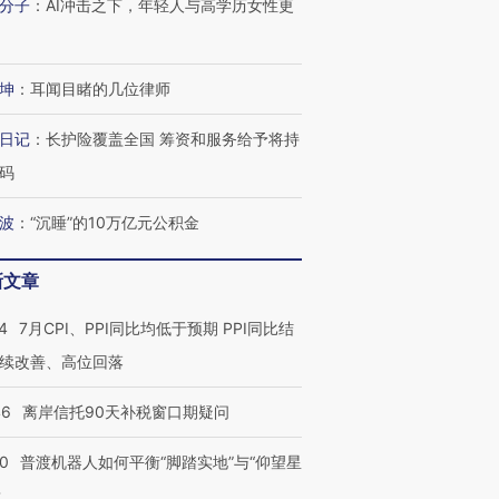
分子
：
AI冲击之下，年轻人与高学历女性更
”还是“人道危
湖北宜昌局部短时降雨
哈尔滨遭遇短时极端强降
撕裂西班牙
128毫米 紧急转移近
雨 3小时累计雨量超80毫
秘鲁纳斯
坤
：
耳闻目睹的几位律师
4000人
米
13人遇难
日记
：
长护险覆盖全国 筹资和服务给予将持
码
波
：
“沉睡”的10万亿元公积金
进第四届链博
【商旅对话】华住集团
技“链”接产
【特别呈现】寻找100种
CFO：不靠规模取胜，华
【特别呈
有意思的生活方式·第三对
住三大增长引擎是什么？
有意思的
新文章
4
7月CPI、PPI同比均低于预期 PPI同比结
续改善、高位回落
46
离岸信托90天补税窗口期疑问
00
普渡机器人如何平衡“脚踏实地”与“仰望星
？