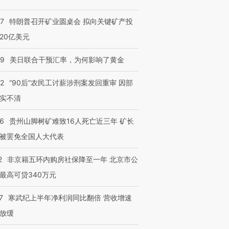
57
特朗普召开矿业圆桌会 拟向关键矿产投
20亿美元
09
美日联合干预汇率，为何影响了黄金
32
“90后”农民工讨薪涉刑案发回重审 因部
实不清
36
贵州山脚树矿难致16人死亡近三年 矿长
被罢免全国人大代表
2
非京籍五环内购房社保降至一年 北京市公
最高可贷340万元
7
寒武纪上半年净利润同比翻倍 营收增速
放缓