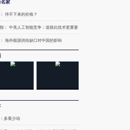
新名家
：
停不下来的价格？
恒
：
中美人工智能竞争：道路比技术更重要
：
海外能源供给缺口对中国的影响
频
客
：
多看少动