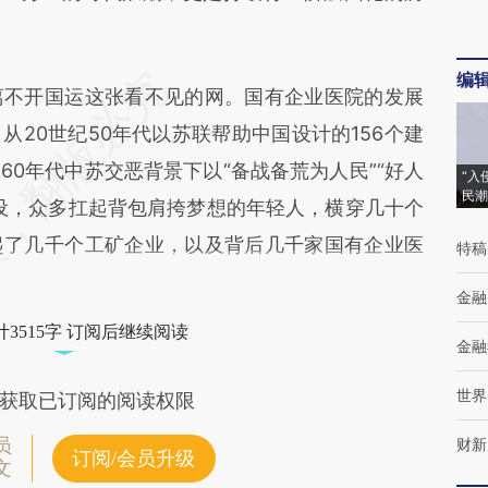
编
不开国运这张看不见的网。国有企业医院的发展
20世纪50年代以苏联帮助中国设计的156个建
0年代中苏交恶背景下以“备战备荒为人民”“好人
“入
民潮
设，众多扛起背包肩挎梦想的年轻人，横穿几十个
起了几千个工矿企业，以及背后几千家国有企业医
特稿
金融
3515字 订阅后继续阅读
金融
世界
获取已订阅的阅读权限
员
财新
订阅/会员升级
文