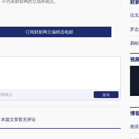
财
，不代表财新网的立场和观点。
伍戈
罗志
订阅财新网主编精选电邮
易峘
视
新网观点
发布
博
本篇文章暂无评论
唐涯