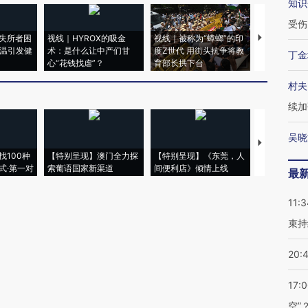
知识
受伤
失所者困
视线｜HYROX的吸金
视线｜被称为“蟑螂”的印
视线｜“入侵
高温引发健
术：是什么让中产们甘
度Z世代 用街头抗争将教
机”？难民潮
丁金
心“花钱找虐”？
育部长拱下台
飞地休达
村夫
续加
吴晓
【推广】走
找100种
【特别呈现】澳门全力探
【特别呈现】《东莞，人
会，让数智科
式·第一对
索葡语国家新渠道
间便利店》倾情上线
业
最
11:3
束持
20:
17:
空”