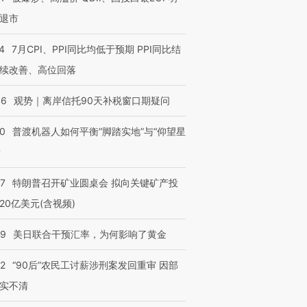
退市
4
7月CPI、PPI同比均低于预期 PPI同比结
续改善、高位回落
46
观势｜离岸信托90天补税窗口期疑问
00
普渡机器人如何平衡“脚踏实地”与“仰望星
？
57
特朗普召开矿业圆桌会 拟向关键矿产投
20亿美元(含视频)
09
美日联合干预汇率，为何影响了黄金
32
“90后”农民工讨薪涉刑案发回重审 因部
实不清