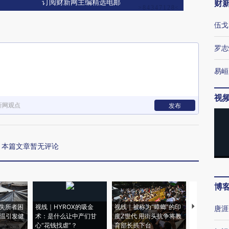
财
订阅财新网主编精选电邮
伍戈
罗志
易峘
视
新网观点
发布
本篇文章暂无评论
博
失所者困
视线｜HYROX的吸金
视线｜被称为“蟑螂”的印
视线｜“入侵
唐涯
高温引发健
术：是什么让中产们甘
度Z世代 用街头抗争将教
机”？难民潮
心“花钱找虐”？
育部长拱下台
飞地休达