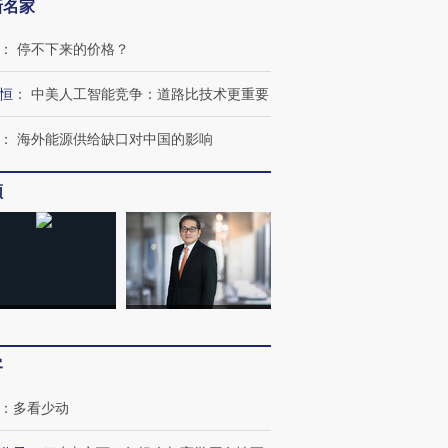
新名家
：
停不下来的价格？
恒
：
中美人工智能竞争：道路比技术更重要
：
海外能源供给缺口对中国的影响
频
客
”还是“人道危
湖北宜昌局部短时降雨
哈尔滨遭遇短时极端强降
：
多看少动
撕裂西班牙
128毫米 紧急转移近
雨 3小时累计雨量超80毫
秘鲁纳斯
4000人
米
13人遇难