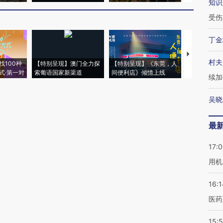
知识
受伤
丁金
【推广】走
村夫
找100种
【特别呈现】澳门全力探
【特别呈现】《东莞，人
会，让数智科
式·第一对
索葡语国家新渠道
间便利店》倾情上线
业
续加
吴晓
最
17:
用机
16:1
医药
15:5