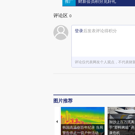
推广
财新会员积分兑好礼
评论区
0
登录
后发表评论得积分
评论仅代表网友个人观点，不代表财
图片推荐
加沙上百万流离
韩国高温创百年纪录 当局
于“塑料烤箱” 
警告停止一切户外活动
康危机