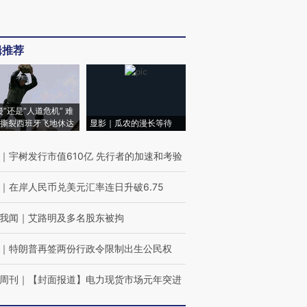
辑推荐
侵”还是“人道危机” 难
撕裂西班牙飞地休达
显影｜瓜农的漫长等待
｜
宇树发行市值610亿 先行者的加速和考验
｜
在岸人民币兑美元汇率连日升破6.75
我闻
｜
艾路明及多名股东被拘
｜
特朗普再签两份行政令限制出生公民权
周刊
｜
【封面报道】电力现货市场元年突进