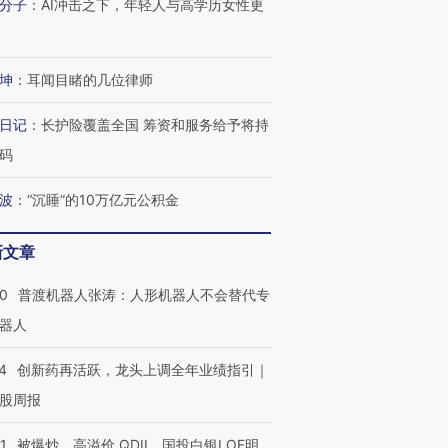
分子
：
AI冲击之下，年轻人与高学历女性更
坤
：
耳闻目睹的几位律师
进第四届链博
【商旅对话】华住集团
日记
：
长护险覆盖全国 筹资和服务给予将持
技“链”接产
【特别呈现】寻找100种
CFO：不靠规模取胜，华
【特别呈
有意思的生活方式·第三对
住三大增长引擎是什么？
有意思的
码
波
：
“沉睡”的10万亿元公积金
新文章
00
普渡机器人张涛：人形机器人不会替代专
器人
4
创新药再活跃，龙头上调全年业绩指引｜
股周报
1
被爆炒、高溢价 QDII、国投白银LOF明