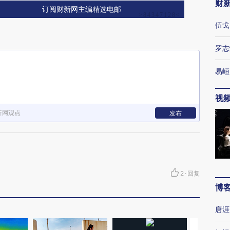
财
订阅财新网主编精选电邮
伍戈
罗志
易峘
视
新网观点
发布
2
·
回复
博
唐涯