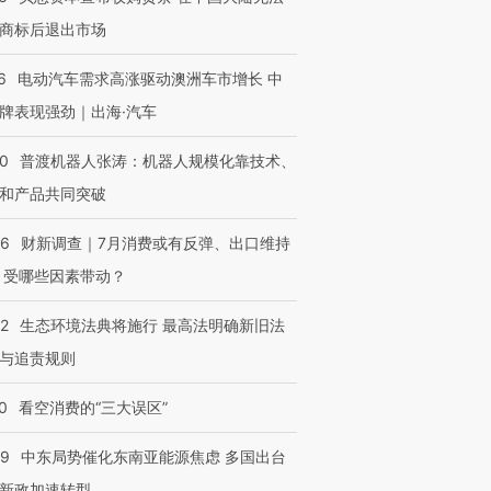
商标后退出市场
6
电动汽车需求高涨驱动澳洲车市增长 中
牌表现强劲｜出海·汽车
00
普渡机器人张涛：机器人规模化靠技术、
和产品共同突破
56
财新调查｜7月消费或有反弹、出口维持
 受哪些因素带动？
42
生态环境法典将施行 最高法明确新旧法
与追责规则
0
看空消费的“三大误区”
59
中东局势催化东南亚能源焦虑 多国出台
新政加速转型