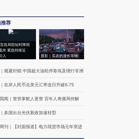
辑推荐
宜昌局部短时降雨
8毫米 紧急转移近
00人
显影｜瓜农的漫长等待
｜
规避封锁 中国超大油轮停靠埃及绕行非洲
｜
在岸人民币兑美元汇率连日升破6.75
我闻
｜
资管掌舵人更替 百年人寿僵局何解
｜
多国出台光伏新政加速转型
周刊
｜
【封面报道】电力现货市场元年突进