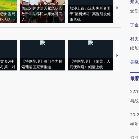
知识
西班牙休达进入紧急状态
加沙上百万流离失所者困
视线｜HYR
受伤
纪录 当局
数千非法移民从摩洛哥闯
于“塑料烤箱” 高温引发健
术：是什么
外活动
入
康危机
心“花钱找虐
丁金
村夫
续加
【推广】走
找100种
【特别呈现】澳门全力探
【特别呈现】《东莞，人
会，让数智科
吴晓
式·第一对
索葡语国家新渠道
间便利店》倾情上线
业
最
22:1
与战
20:
半年
17:2