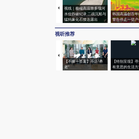
视线｜极端高温致多瑙河
水位跌破纪录 二战沉船与
韩国高温创百年
猛犸象化石接连露出
警告停止一切户
视听推荐
【不唯一答案】不止“养
【特别呈现】寻
老”
有意思的生活方