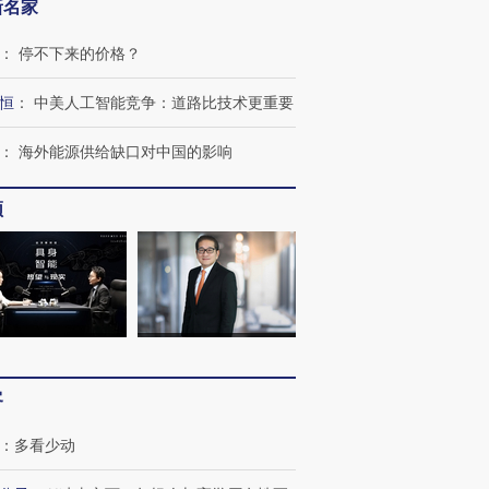
新名家
：
停不下来的价格？
恒
：
中美人工智能竞争：道路比技术更重要
：
海外能源供给缺口对中国的影响
频
客
：
多看少动