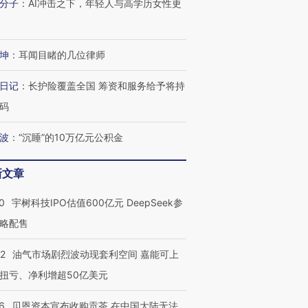
分子
：
AI冲击之下，年轻人与高学历女性更
OX的吸金
马航飞行员跨国走私7万
视线｜被称为“蟑螂”的印
让中产们甘
粒摇头丸 尿检体内含3种
度Z世代 用街头抗争将教
秘鲁纳斯
”？
毒品
育部长拱下台
13人遇难
坤
：
耳闻目睹的几位律师
日记
：
长护险覆盖全国 筹资和服务给予将持
码
进第四届链博
【商旅对话】华住集团
技“链”接产
【特别呈现】寻找100种
CFO：不靠规模取胜，华
【特别呈
波
：
“沉睡”的10万亿元公积金
有意思的生活方式·第三对
住三大增长引擎是什么？
有意思的
新文章
0
宇树科技IPO估值600亿元 DeepSeek参
略配售
22
油气市场剧烈波动现套利空间 嘉能可上
扭亏、净利增超50亿美元
6
贝恩资本宣布收购贡茶 在中国大陆无法