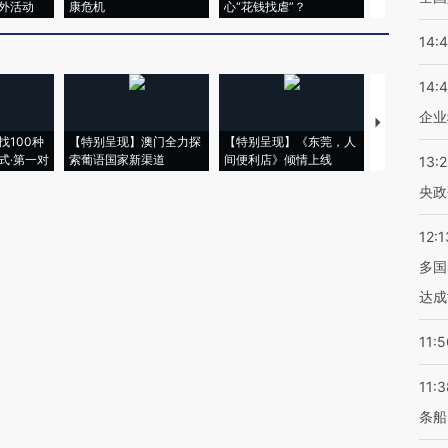
外活动
康危机
心“花钱找虐”？
毒品
14:
14:
企业
【推广】走
找100种
【特别呈现】澳门全力探
【特别呈现】《东莞，人
会，让数智科
式·第一对
索葡语国家新渠道
间便利店》倾情上线
业
13:
央政
12:1
多国
达成
11:5
11:3
条船