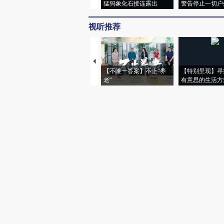
猛犸象化石接连露出
警告停止一切户
视听推荐
【不唯一答案】不止“养
【特别呈现】寻
老”
有意思的生活方