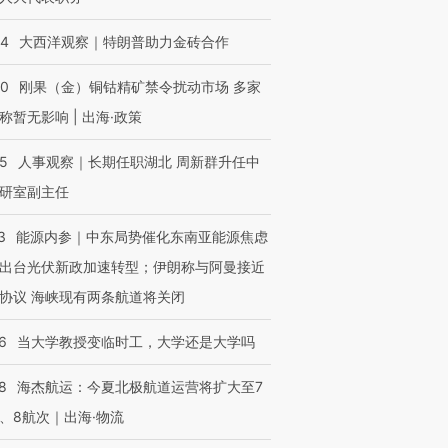
育部长拱下台
飞地休达
13人遇难
44
大西洋观察｜特朗普助力金砖合作
40
刚果（金）铜钴精矿禁令扰动市场 多家
称暂无影响 | 出海·政策
进第四届链博
【商旅对话】华住集团
技“链”接产
【特别呈现】寻找100种
CFO：不靠规模取胜，华
【特别呈
有意思的生活方式·第三对
住三大增长引擎是什么？
有意思的
25
人事观察｜长期任职湖北 周新群升任中
研室副主任
3
能源内参｜中东局势催化东南亚能源焦虑
出台光伏新政加速转型；伊朗称与阿曼接近
协议 海峡现有两条航道将关闭
6
当大学教授变临时工，大学还是大学吗
8
海杰航运：今夏北极航道运营将扩大至7
、8航次｜出海·物流