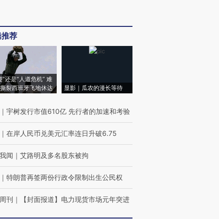
辑推荐
侵”还是“人道危机” 难
撕裂西班牙飞地休达
显影｜瓜农的漫长等待
｜
宇树发行市值610亿 先行者的加速和考验
｜
在岸人民币兑美元汇率连日升破6.75
我闻
｜
艾路明及多名股东被拘
｜
特朗普再签两份行政令限制出生公民权
周刊
｜
【封面报道】电力现货市场元年突进