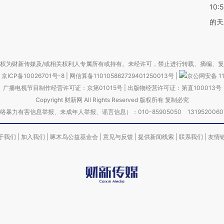
10:
的天
权为财新传媒及/或相关权利人专属所有或持有。未经许可，禁止进行转载、摘编、
京ICP备10026701号-8
|
网信算备110105862729401250013号
|
京公网安备 11
广播电视节目制作经营许可证：京第01015号
|
出版物经营许可证：第直100013号
Copyright 财新网 All Rights Reserved 版权所有 复制必究
害信息举报、未成年人举报、谣言信息）：010-85905050 13195200605 举报邮
于我们
|
加入我们
|
啄木鸟公益基金会
|
意见与反馈
|
提供新闻线索
|
联系我们
|
友情