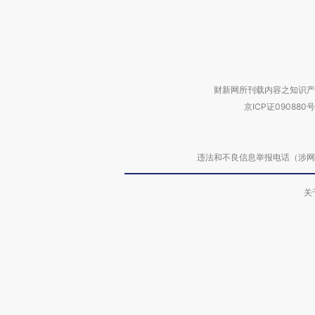
财新网所刊载内容之知识产
京ICP证090880号
违法和不良信息举报电话（涉网络暴力有
关