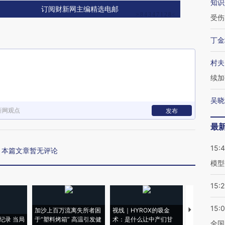
知识
订阅财新网主编精选电邮
受伤
丁金
村夫
续加
吴晓
新网观点
发布
最
15:
本篇文章暂无评论
模型
15:2
15:
加沙上百万流离失所者困
视线｜HYROX的吸金
马航飞行员
纪录 当局
于“塑料烤箱” 高温引发健
术：是什么让中产们甘
粒摇头丸 尿
全国