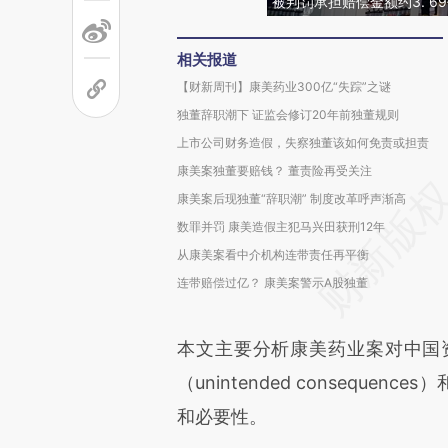
被判罚承担赔偿金额约3. 69亿
相关报道
【财新周刊】康美药业300亿“失踪”之谜
独董辞职潮下 证监会修订20年前独董规则
上市公司财务造假，失察独董该如何免责或担责
康美案独董要赔钱？ 董责险再受关注
康美案后现独董“辞职潮” 制度改革呼声渐高
数罪并罚 康美造假主犯马兴田获刑12年
从康美案看中介机构连带责任再平衡
连带赔偿过亿？ 康美案警示A股独董
本文主要分析康美药业案对中国
（unintended consequ
和必要性。