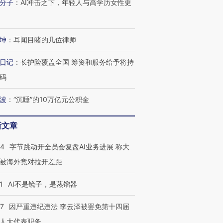
分子
：
AI冲击之下，年轻人与高学历女性更
坤
：
耳闻目睹的几位律师
日记
：
长护险覆盖全国 筹资和服务给予将持
码
波
：
“沉睡”的10万亿元公积金
新文章
44
字节跳动开全员会复盘AI业务进展 称大
被海外竞对拉开差距
1
AI不是镜子，是蒸馏器
07
因严重违纪违法 李云泽被罢免第十四届
跨国走私7万
视线｜被称为“蟑螂”的印
视线｜“入侵”还是“人道危
检体内含3种
度Z世代 用街头抗争将教
机”？难民潮撕裂西班牙
秘鲁纳斯
人大代表职务