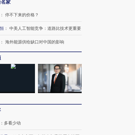
新名家
：
停不下来的价格？
恒
：
中美人工智能竞争：道路比技术更重要
：
海外能源供给缺口对中国的影响
频
客
：
多看少动