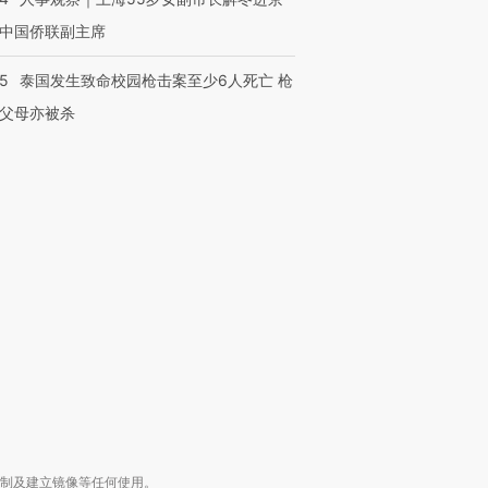
中国侨联副主席
45
泰国发生致命校园枪击案至少6人死亡 枪
父母亦被杀
跨国走私7万
视线｜被称为“蟑螂”的印
视线｜“入侵”还是“人道危
检体内含3种
度Z世代 用街头抗争将教
机”？难民潮撕裂西班牙
秘鲁纳斯
育部长拱下台
飞地休达
13人遇难
进第四届链博
【商旅对话】华住集团
技“链”接产
【特别呈现】寻找100种
CFO：不靠规模取胜，华
【特别呈
有意思的生活方式·第三对
住三大增长引擎是什么？
有意思的
复制及建立镜像等任何使用。