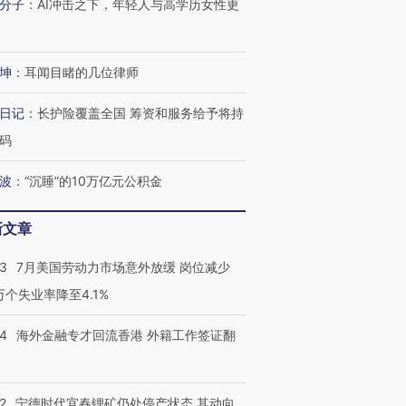
分子
：
AI冲击之下，年轻人与高学历女性更
坤
：
耳闻目睹的几位律师
日记
：
长护险覆盖全国 筹资和服务给予将持
码
波
：
“沉睡”的10万亿元公积金
新文章
43
7月美国劳动力市场意外放缓 岗位减少
3万个失业率降至4.1%
14
海外金融专才回流香港 外籍工作签证翻
2
宁德时代宜春锂矿仍处停产状态 其动向