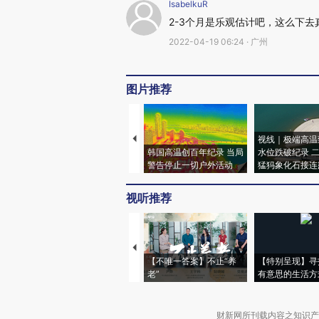
IsabelkuR
2-3个月是乐观估计吧，这么下去
2022-04-19 06:24 · 广州
图片推荐
视线｜极端高温
韩国高温创百年纪录 当局
水位跌破纪录 
警告停止一切户外活动
猛犸象化石接连
视听推荐
【不唯一答案】不止“养
【特别呈现】寻
老”
有意思的生活方
财新网所刊载内容之知识产