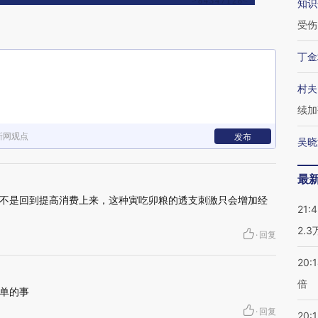
知识
受伤
丁金
村夫
续加
新网观点
发布
吴晓
最
不是回到提高消费上来，这种寅吃卯粮的透支刺激只会增加经
21:
2.
·
回复
20:
倍
单的事
·
回复
20:1