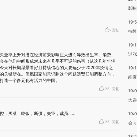
影响
19:5
·
回复
持续
19:1
过7
失业率上升对潜在经济前景影响巨大进而导致出生率、消费、
会在他们中间形成对未来有几乎不可逆的伤害（从这几年年轻
今天对长期愿景看好且持续信心的人要远少于2020年疫情之
19:1
的关键所在。但愿国家能意识到这个问题选贤任能调整方向，
能否
打造一个多元化有活力的中国。
23
·
回复
19:
大选
控，买菜，吃饭，断供，失业，裁员……
19:0
23
·
回复
会向
18: