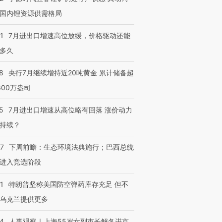
国内锂资源供需格局
1
7月进出口增速高位放缓，价格驱动还能
多久
8
央行7月继续增持近20吨黄金 累计储备超
600万盎司
5
7月进出口增速从高位略有回落 涨价动力
持续？
07
下周前瞻：生态环境法典施行；巴西总统
进入竞选阶段
1
特朗普坚称美国防空弹药库存充足 但不
乌克兰提供更多
24
人事观察｜上海55岁女副市长解冬进京