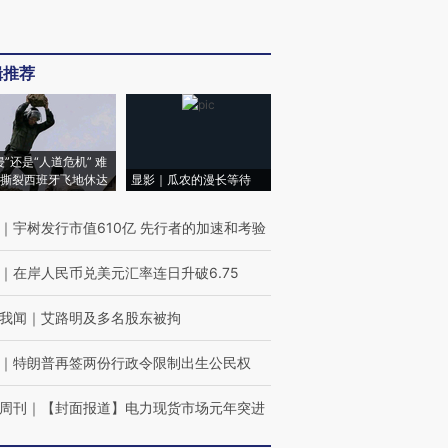
辑推荐
侵”还是“人道危机” 难
撕裂西班牙飞地休达
显影｜瓜农的漫长等待
｜
宇树发行市值610亿 先行者的加速和考验
｜
在岸人民币兑美元汇率连日升破6.75
我闻
｜
艾路明及多名股东被拘
｜
特朗普再签两份行政令限制出生公民权
周刊
｜
【封面报道】电力现货市场元年突进