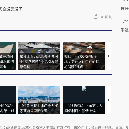
候任
真会没完没了
14
·
回复
17:
手祖
致多瑙河
加沙上百万流离失所者困
视线｜HYROX的吸金
马航飞行员
二战沉船与
于“塑料烤箱” 高温引发健
术：是什么让中产们甘
粒摇头丸 尿
露出
康危机
心“花钱找虐”？
毒品
【推广】走
找100种
【特别呈现】澳门全力探
【特别呈现】《东莞，人
会，让数智科
式·第一对
索葡语国家新渠道
间便利店》倾情上线
业
权为财新传媒及/或相关权利人专属所有或持有。未经许可，禁止进行转载、摘编、