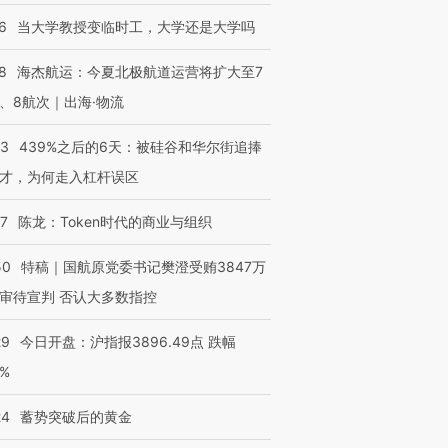
6
当大学教授变临时工，大学还是大学吗
8
海杰航运：今夏北极航道运营将扩大至7
、8航次｜出海·物流
53
439%之后的6天：被硅谷和华尔街追捧
才，为何走入杠杆误区
07
陈龙：Token时代的商业与组织
50
特稿｜国航原党委书记樊澄受贿3847万
审待宣判 否认大多数指控
29
今日开盘：沪指报3896.49点 跌幅
0%
24
蓄势突破后的黄金
OX的吸金
马航飞行员跨国走私7万
视线｜被称为“蟑螂”的印