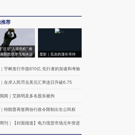
辑推荐
侵”还是“人道危机” 难
撕裂西班牙飞地休达
显影｜瓜农的漫长等待
｜
宇树发行市值610亿 先行者的加速和考验
｜
在岸人民币兑美元汇率连日升破6.75
我闻
｜
艾路明及多名股东被拘
｜
特朗普再签两份行政令限制出生公民权
周刊
｜
【封面报道】电力现货市场元年突进