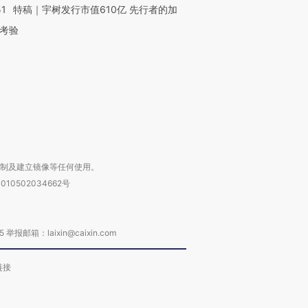
51
特稿｜宇树发行市值610亿 先行者的加
让中产们甘
粒摇头丸 尿检体内含3种
度Z世代 用街头抗争将教
秘鲁纳斯
”？
毒品
育部长拱下台
13人遇难
考验
进第四届链博
【商旅对话】华住集团
技“链”接产
【特别呈现】寻找100种
CFO：不靠规模取胜，华
【特别呈
有意思的生活方式·第三对
住三大增长引擎是什么？
有意思的
复制及建立镜像等任何使用。
010502034662号
箱：laixin@caixin.com
链接