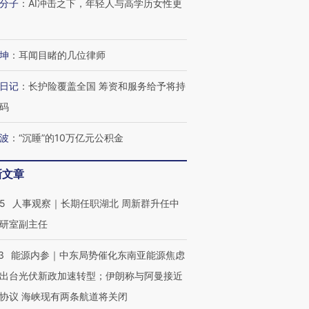
分子
：
AI冲击之下，年轻人与高学历女性更
坤
：
耳闻目睹的几位律师
日记
：
长护险覆盖全国 筹资和服务给予将持
码
波
：
“沉睡”的10万亿元公积金
新文章
25
人事观察｜长期任职湖北 周新群升任中
研室副主任
3
能源内参｜中东局势催化东南亚能源焦虑
出台光伏新政加速转型；伊朗称与阿曼接近
协议 海峡现有两条航道将关闭