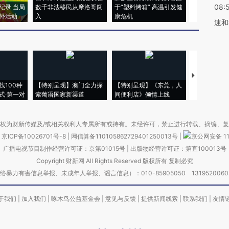
08:
纪录 当局
数千非法移民从摩洛哥闯
于“塑料烤箱” 高温引发健
术：是什么
外活动
入
康危机
心“花钱找虐
速和
【推广】走
找100种
【特别呈现】澳门全力探
【特别呈现】《东莞，人
会，让数智科
式·第一对
索葡语国家新渠道
间便利店》倾情上线
业
权为财新传媒及/或相关权利人专属所有或持有。未经许可，禁止进行转载、摘编、
京ICP备10026701号-8
|
网信算备110105862729401250013号
|
京公网安备 11
广播电视节目制作经营许可证：京第01015号
|
出版物经营许可证：第直100013号
Copyright 财新网 All Rights Reserved 版权所有 复制必究
害信息举报、未成年人举报、谣言信息）：010-85905050 13195200605 举报邮
于我们
|
加入我们
|
啄木鸟公益基金会
|
意见与反馈
|
提供新闻线索
|
联系我们
|
友情