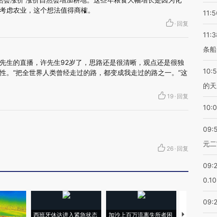
考虑农业，这个想法值得商榷。
11:5
·
回复
11:3
条船
先生的直播，许先生92岁了，思路还是很清晰，观点还是很独
10:
性。“把全世界人类曾经走过的路，都变成我走过的路之一。”这
的天
19
·
回复
10:
09:
元二
26
·
回复
09:
0.1
09:
西班牙休达进入紧急状态
加沙上百万流离失所者困
视线｜HYR