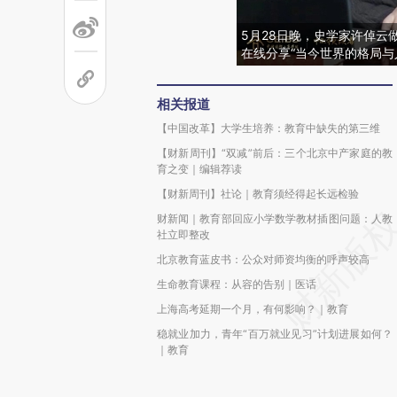
5月28日晚，史学家许倬云
在线分享“当今世界的格局与
相关报道
【中国改革】大学生培养：教育中缺失的第三维
【财新周刊】“双减”前后：三个北京中产家庭的教
育之变｜编辑荐读
【财新周刊】社论｜教育须经得起长远检验
财新闻｜教育部回应小学数学教材插图问题：人教
社立即整改
北京教育蓝皮书：公众对师资均衡的呼声较高
生命教育课程：从容的告别｜医话
上海高考延期一个月，有何影响？｜教育
稳就业加力，青年“百万就业见习”计划进展如何？
｜教育