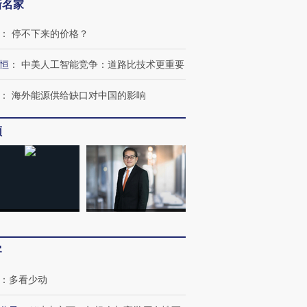
新名家
：
停不下来的价格？
恒
：
中美人工智能竞争：道路比技术更重要
：
海外能源供给缺口对中国的影响
频
客
：
多看少动