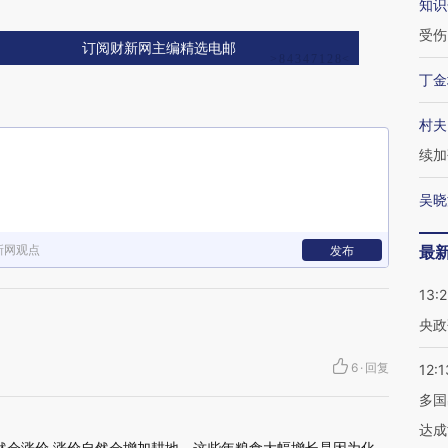
知识
受伤
订阅财新网主编精选电邮
丁金
村夫
续加
吴晓
新网观点
最
发布
13:
央政
6
·
回复
12:1
多国
达成
自然会涨价 涨价自然会增加耕地。这些年粮食大幅增长是因为化