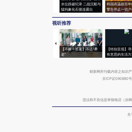
水位跌破纪录 二战沉船与
韩国高温创百年
猛犸象化石接连露出
警告停止一切户
视听推荐
【不唯一答案】不止“养
【特别呈现】寻
老”
有意思的生活方
财新网所刊载内容之知识产
京ICP证090880号
违法和不良信息举报电话（涉网络暴力有
关