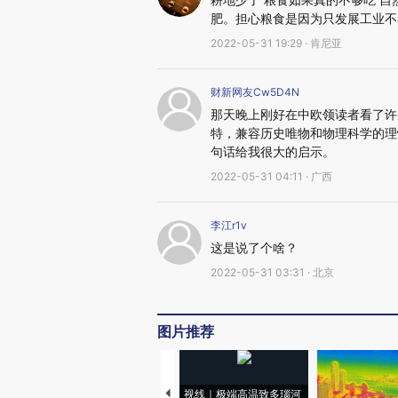
肥。担心粮食是因为只发展工业不
2022-05-31 19:29 · 肯尼亚
财新网友Cw5D4N
那天晚上刚好在中欧领读者看了许
特，兼容历史唯物和物理科学的理
句话给我很大的启示。
2022-05-31 04:11 · 广西
李江r1v
这是说了个啥？
2022-05-31 03:31 · 北京
图片推荐
视线｜极端高温致多瑙河