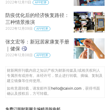
2022年12月11日
APP打开
防疫优化后的经济恢复路径：
三种情景推演
2022年12月09日
APP打开
张文宏等：新冠居家康复手册
｜健保
2022年12月08日
APP打开
财新网所刊载内容之知识产权为财新传媒及/或相关权利人
专属所有或持有。未经许可，禁止进行转载、摘编、复制及
建立镜像等任何使用。
如有意愿转载，请发邮件至
hello@caixin.com
，获得书面
确认及授权后，方可转载。
免费订阅财新网主编精选版电邮