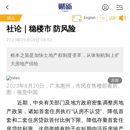
观点
English
试听
T中
社论｜稳楼市 防风险
2023年09月09日 08:02
根本之策是加快土地产权制度变革，从体制机制上扩
大房地产供给
原图
2023年8月20日，广东惠州，市民在售楼部看房。
图：视觉中国
近期，中央有关部门及地方政府密集调整房地
产政策，诸如首套住房执行“认房不认贷”、降低首
套和二套住房贷款首付比例下限、降低存量首套住
房贷款利率。这些举措有助于在短期内活跃房地产