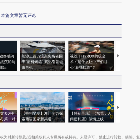
本篇文章暂无评论
致多瑙河
加沙上百万流离失所者困
视线｜HYROX的吸金
马航飞行员
二战沉船与
于“塑料烤箱” 高温引发健
术：是什么让中产们甘
粒摇头丸 尿
露出
康危机
心“花钱找虐”？
毒品
【推广】走
找100种
【特别呈现】澳门全力探
【特别呈现】《东莞，人
会，让数智科
式·第一对
索葡语国家新渠道
间便利店》倾情上线
业
权为财新传媒及/或相关权利人专属所有或持有。未经许可，禁止进行转载、摘编、