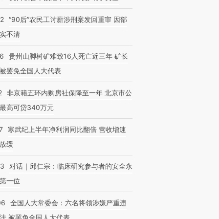
32
“90后”农民工讨薪涉刑案发回重审 因部
实不清
36
贵州山脚树矿难致16人死亡近三年 矿长
被罢免全国人大代表
2
非京籍五环内购房社保降至一年 北京市公
最高可贷340万元
7
寒武纪上半年净利润同比翻倍 营收增速
放缓
53
对话｜邱仁宗：临床研究参与者的安全永
第一位
06
全国人大常委会：六名将领涉嫌严重违
法 被罢免全国人大代表