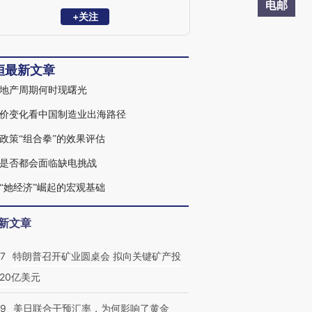
顿分行，并曾在基金管理行业有多年实操
电邮
经验。
+关注
峘最新文章
地产周期何时现曙光
价变化看中国制造业出海路径
政策“组合拳”的效果评估
是否都会面临缺电挑战
“她经济”崛起的宏观基础
新文章
57
特朗普召开矿业圆桌会 拟向关键矿产投
20亿美元
09
美日联合干预汇率，为何影响了黄金