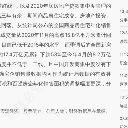
三道红线”，以及2020年底房地产贷款集中度管理的
13:
续三年有余，期间商品房住宅成交、房地产投资、
分事
显回落。从统计局公布的全国商品房住宅年化销售
12:
交量从2020年11月的高点15.8亿平方米累计回
涉罪
米，目前已低于2015年的水平；而季调后的全国新房
17.4万亿元累计下跌53%至今年4月的8.2万亿
11:1
积金
幅度并不低于一二线、且中国开发商集中度没有下
百强房企销售量数据均可作为统计局数据的有效补
11:0
面积和百强房企年化销售面积的调整幅度更深，分
逐季
10:
远是
阅宏观经济、股票债券、公司人物，财经数据尽在掌握。
08:
纪违