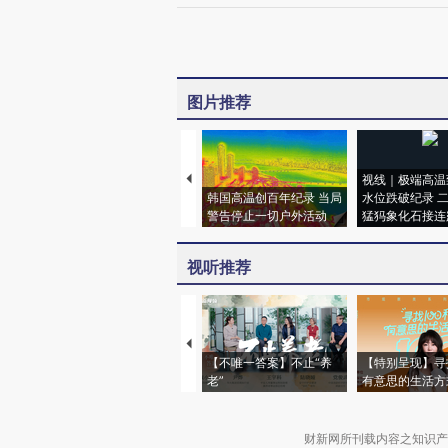
图片推荐
视线｜极端高温
韩国高温创百年纪录 当局
水位跌破纪录 
警告停止一切户外活动
猛犸象化石接连
视听推荐
【不唯一答案】不止“养
【特别呈现】寻
老”
有意思的生活方
财新网所刊载内容之知识产