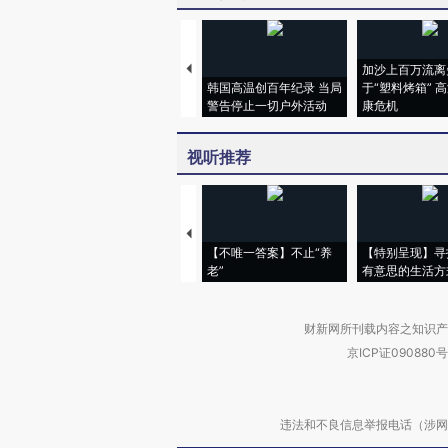
加沙上百万流离
韩国高温创百年纪录 当局
于“塑料烤箱” 
警告停止一切户外活动
康危机
视听推荐
【不唯一答案】不止“养
【特别呈现】寻
老”
有意思的生活方
财新网所刊载内容之知识产
京ICP证090880号
违法和不良信息举报电话（涉网络暴力有