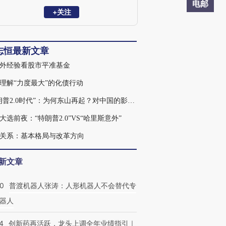
究员，清华大学金融安全研究中心兼职研
电邮
究员，曾获新财富宏观经济最佳分析师。
+关注
2023年7月受邀参加总理主持的经济形势专
家座谈会并做发言。主要研究方向：宏观
经济、财政理论与政策。
志恒最新文章
外经验看股市平准基金
理解“力度最大”的化债行动
“特朗普2.0时代”：为何东山再起？对中国的影响及应对
大选前夜：“特朗普2.0”VS“哈里斯意外”
关系：基本格局与改革方向
新文章
00
普渡机器人张涛：人形机器人不会替代专
器人
4
创新药再活跃，龙头上调全年业绩指引｜