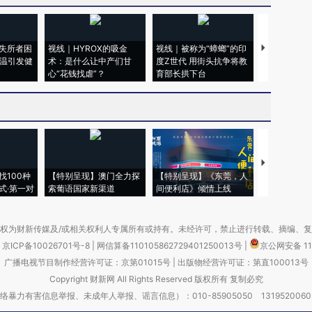
失所者困
视线｜HYROX的吸金
视线｜被称为“蟑螂”的印
视线｜“入侵
高温引发健
术：是什么让中产们甘
度Z世代 用街头抗争将教
机”？难民潮
心“花钱找虐”？
育部长拱下台
飞地休达
【推广】走
找100种
【特别呈现】澳门全力探
【特别呈现】《东莞，人
会，让数智科
式·第一对
索葡语国家新渠道
间便利店》倾情上线
业
权为财新传媒及/或相关权利人专属所有或持有。未经许可，禁止进行转载、摘编、
京ICP备10026701号-8
|
网信算备110105862729401250013号
|
京公网安备 11
广播电视节目制作经营许可证：京第01015号
|
出版物经营许可证：第直100013号
Copyright 财新网 All Rights Reserved 版权所有 复制必究
害信息举报、未成年人举报、谣言信息）：010-85905050 13195200605 举报邮