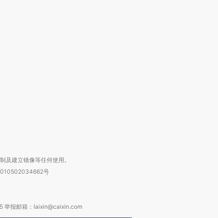
”还是“人道危
湖北宜昌局部短时降雨
哈尔滨遭遇短时极端强降
撕裂西班牙
128毫米 紧急转移近
雨 3小时累计雨量超80毫
秘鲁纳斯
4000人
米
13人遇难
进第四届链博
【商旅对话】华住集团
技“链”接产
【特别呈现】寻找100种
CFO：不靠规模取胜，华
【特别呈
有意思的生活方式·第三对
住三大增长引擎是什么？
有意思的
复制及建立镜像等任何使用。
010502034662号
箱：laixin@caixin.com