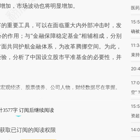
差。不代表财新观点和立场。推荐点击链接阅读原
增加，市场波动也将明显增加。
医药
15:5
的重要工具，可以在面临重大内外部冲击时，发
确被
的作用；与“金融保障稳定基金”相辅相成，分别
11:3
方面共同护航金融体系，为改革腾挪空间。为此，
束持
经验，分析了中国设立股市平准基金的必要性，并
20:
17:
阅宏观经济、股票债券、公司人物，财经数据尽在掌握。
空”
15:
3577字 订阅后继续阅读
资超
获取已订阅的阅读权限
14: