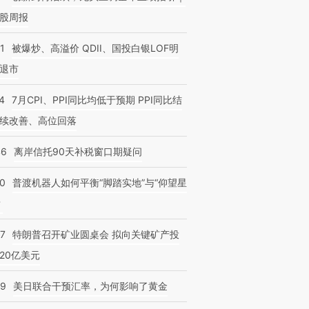
股周报
1
被爆炒、高溢价 QDII、国投白银LOF明
退市
4
7月CPI、PPI同比均低于预期 PPI同比结
续改善、高位回落
46
离岸信托90天补税窗口期疑问
00
普渡机器人如何平衡“脚踏实地”与“仰望星
？
57
特朗普召开矿业圆桌会 拟向关键矿产投
20亿美元
09
美日联合干预汇率，为何影响了黄金