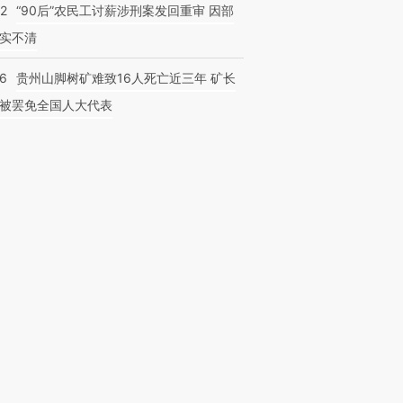
32
“90后”农民工讨薪涉刑案发回重审 因部
实不清
36
贵州山脚树矿难致16人死亡近三年 矿长
被罢免全国人大代表