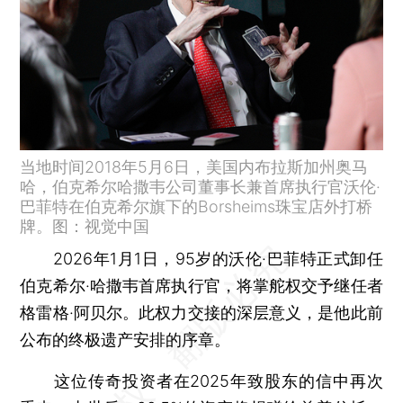
当地时间2018年5月6日，美国内布拉斯加州奥马
哈，伯克希尔哈撒韦公司董事长兼首席执行官沃伦·
巴菲特在伯克希尔旗下的Borsheims珠宝店外打桥
牌。图：视觉中国
2026年1月1日，95岁的沃伦·巴菲特正式卸任
伯克希尔·哈撒韦首席执行官，将掌舵权交予继任者
格雷格·阿贝尔。此权力交接的深层意义，是他此前
公布的终极遗产安排的序章。
这位传奇投资者在2025年致股东的信中再次