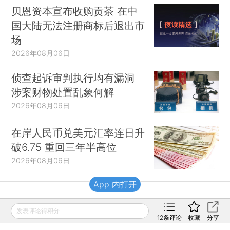
贝恩资本宣布收购贡茶 在中
国大陆无法注册商标后退出市
场
2026年08月06日
侦查起诉审判执行均有漏洞
涉案财物处置乱象何解
2026年08月06日
在岸人民币兑美元汇率连日升
破6.75 重回三年半高位
2026年08月06日
App 内打开
财新移动
发表评论得积分
12
条评论
收藏
分享