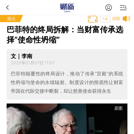
观点
试听
T中
巴菲特的终局拆解：当财富传承选
择“使命性坍缩”
文｜李南
2026年01月07日 11:07
巴菲特颠覆性的终局设计，推动了传承“宫殿”的系统
性坍缩与使命的永续辐射。制度设计的彻底性让财富
帝国在代际交接中断裂，却让慈善使命获得永生
原图