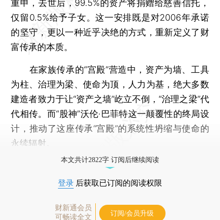
重申，去世后，99.5%的资产将捐赠给慈善信托，
仅留0.5%给予子女。这一安排既是对2006年承诺
的坚守，更以一种近乎决绝的方式，重新定义了财
富传承的本质。
在家族传承的“宫殿”营造中，资产为墙、工具
为柱、治理为梁、使命为顶，人力为基，绝大多数
建造者致力于让“资产之墙”屹立不倒，“治理之梁”代
代相传。而“股神”沃伦·巴菲特这一颠覆性的终局设
计，推动了这座传承“宫殿”的系统性坍缩与使命的
永续辐射。
本文共计2822字 订阅后继续阅读
登录
后获取已订阅的阅读权限
财新通会员
订阅/会员升级
可畅读全文